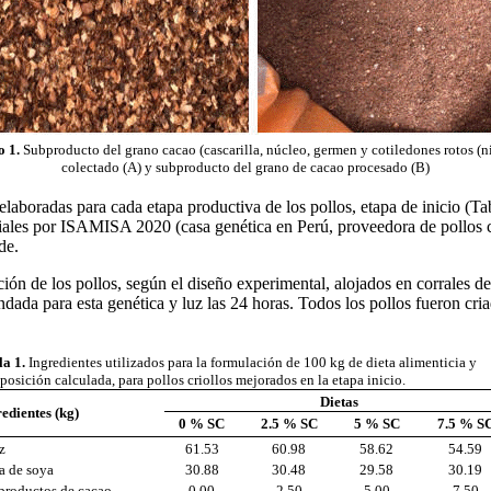
o 1.
Subproducto del grano cacao (cascarilla, núcleo, germen y cotiledones rotos (ni
colectado (A) y subproducto del grano de cacao procesado (B)
 elaboradas para cada etapa productiva de los pollos, etapa de inicio (Ta
les por ISAMISA 2020 (casa genética en Perú, proveedora de pollos cri
de.
ción de los pollos, según el diseño experimental, alojados en corrales 
dada para esta genética y luz las 24 horas. Todos los pollos fueron cri
a 1.
Ingredientes utilizados para la formulación de 100 kg de dieta alimenticia y
osición calculada, para pollos criollos mejorados en la etapa inicio.
Dietas
edientes (kg)
0 % SC
2.5 % SC
5 % SC
7.5 % S
z
61.53
60.98
58.62
54.59
a de soya
30.88
30.48
29.58
30.19
productos de cacao
0.00
2.50
5.00
7.50