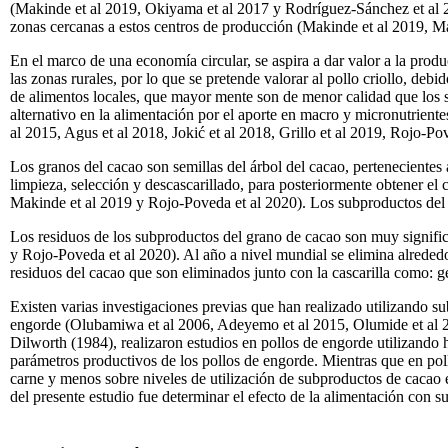
(Makinde et al 2019, Okiyama et al 2017 y Rodríguez-Sánchez et al 
zonas cercanas a estos centros de producción (Makinde et al 2019, Ma
En el marco de una economía circular, se aspira a dar valor a la pro
las zonas rurales, por lo que se pretende valorar al pollo criollo, de
de alimentos locales, que mayor mente son de menor calidad que los s
alternativo en la alimentación por el aporte en macro y micronutrie
al 2015, Agus et al 2018, Jokić et al 2018, Grillo et al 2019, Rojo-P
Los granos del cacao son semillas del árbol del cacao, pertenecientes 
limpieza, selección y descascarillado, para posteriormente obtener el
Makinde et al 2019 y Rojo-Poveda et al 2020). Los subproductos del 
Los residuos de los subproductos del grano de cacao son muy significa
y Rojo-Poveda et al 2020). Al año a nivel mundial se elimina alreded
residuos del cacao que son eliminados junto con la cascarilla como: 
Existen varias investigaciones previas que han realizado utilizando s
engorde (Olubamiwa et al 2006, Adeyemo et al 2015, Olumide et al 20
Dilworth (1984), realizaron estudios en pollos de engorde utilizando 
parámetros productivos de los pollos de engorde. Mientras que en poll
carne y menos sobre niveles de utilización de subproductos de cacao e
del presente estudio fue determinar el efecto de la alimentación con 