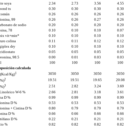
te soya
2.34
2.73
3.56
4.55
bond tx
0.30
0.30
0.30
0.30
 común
0.26
0.26
0.26
0.26
ionina, 99
0.26
0.26
0.27
0.26
arbonato de sodio
0.20
0.20
0.20
0.20
sina, 78
0.10
0.10
0.10
0.07
mix vit+min*
0.10
0.10
0.10
0.10
uro colina
0.11
0.11
0.12
0.12
giplex dry
0.10
0.10
0.10
0.10
cidiostato
0.05
0.05
0.05
0.05
eonina, 98.5
0.00
0.01
0.03
0.03
l
100
100
100
100
posición calculada
1
3050
3050
3050
3050
(Kcal/Kg)
2
19.51
19.51
19.65
20.08
(%)
3
2.51
2.82
3.24
3.69
(%)
 Linoleico W-6 %
2.66
2.81
3.18
3.61
ina D %
0.99
0.99
0.99
0.99
ionina D %
0.53
0.53
0.53
0.53
ionina + Cistina D %
0.80
0.79
0.79
0.79
onina D %
0.66
0.66
0.66
0.66
ptófano D %
0.22
0.21
0.21
0.21
cio %
0.82
0.82
0.82
0.82