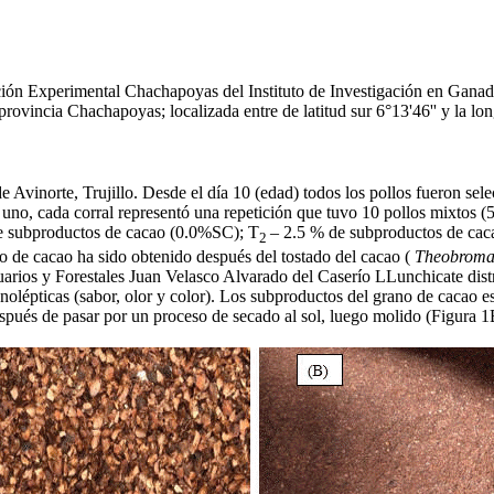
tación Experimental Chachapoyas del Instituto de Investigación en Gana
ia Chachapoyas; localizada entre de latitud sur 6°13'46'' y la longit
e Avinorte, Trujillo. Desde el día 10 (edad) todos los pollos fueron sele
da uno, cada corral representó una repetición que tuvo 10 pollos mixtos 
 subproductos de cacao (0.0%SC); T
– 2.5 % de subproductos de cac
2
 de cacao ha sido obtenido después del tostado del cacao (
Theobroma
s y Forestales Juan Velasco Alvarado del Caserío LLunchicate distri
anolépticas (sabor, olor y color). Los subproductos del grano de cacao 
espués de pasar por un proceso de secado al sol, luego molido (Figura 1B