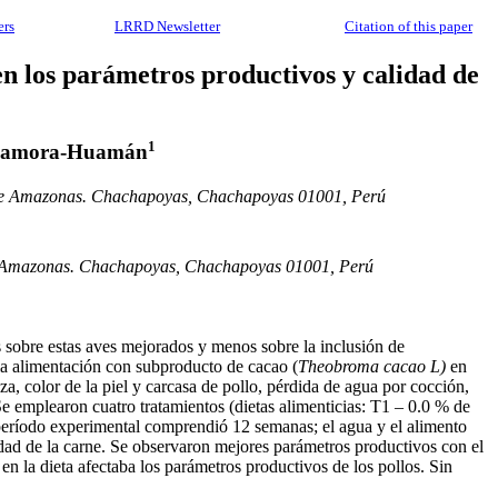
ers
LRRD Newsletter
Citation of this paper
n los parámetros productivos y calidad de
1
 Zamora-Huamán
a de Amazonas. Chachapoyas, Chachapoyas 01001, Perú
de Amazonas. Chachapoyas, Chachapoyas 01001, Perú
s sobre estas aves mejorados y menos sobre la inclusión de
e la alimentación con subproducto de cacao (
Theobroma cacao L)
en
a, color de la piel y carcasa de pollo, pérdida de agua por cocción,
Se emplearon cuatro tratamientos (dietas alimenticias: T1 – 0.0 % de
período experimental comprendió 12 semanas; el agua y el alimento
idad de la carne. Se observaron mejores parámetros productivos con el
 la dieta afectaba los parámetros productivos de los pollos. Sin