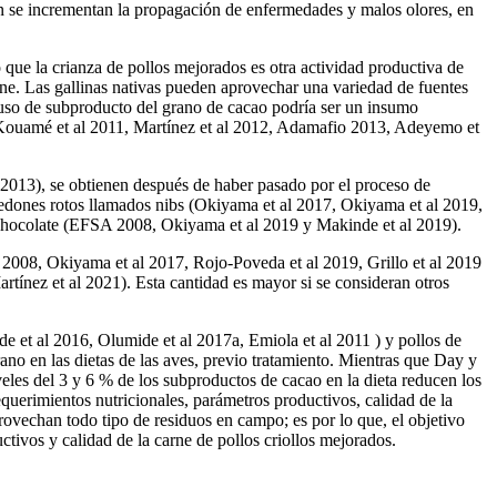
n se incrementan la propagación de enfermedades y malos olores, en
que la crianza de pollos mejorados es otra actividad productiva de
carne. Las gallinas nativas pueden aprovechar una variedad de fuentes
 uso de subproducto del grano de cacao podría ser un insumo
, Kouamé et al 2011, Martínez et al 2012, Adamafio 2013, Adeyemo et
al 2013), se obtienen después de haber pasado por el proceso de
iledones rotos llamados nibs (Okiyama et al 2017, Okiyama et al 2019,
 chocolate (EFSA 2008, Okiyama et al 2019 y Makinde et al 2019).
A 2008, Okiyama et al 2017, Rojo-Poveda et al 2019, Grillo et al 2019
tínez et al 2021). Esta cantidad es mayor si se consideran otros
de et al 2016, Olumide et al 2017a, Emiola et al 2011 ) y pollos de
o en las dietas de las aves, previo tratamiento. Mientras que Day y
eles del 3 y 6 % de los subproductos de cacao en la dieta reducen los
querimientos nutricionales, parámetros productivos, calidad de la
rovechan todo tipo de residuos en campo; es por lo que, el objetivo
tivos y calidad de la carne de pollos criollos mejorados.