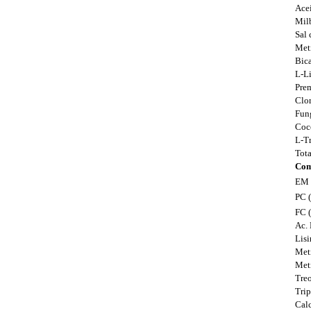
Acei
Mil
Sal
Met
Bic
L-Li
Pre
Clor
Fun
Coc
L-Tr
Tota
Com
EM 
PC 
FC 
Ac.
Lis
Met
Met
Tre
Tri
Cal