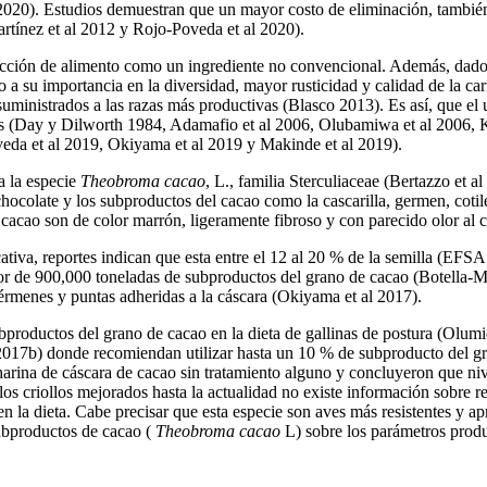
2020). Estudios demuestran que un mayor costo de eliminación, tambié
rtínez et al 2012 y Rojo-Poveda et al 2020).
ducción de alimento como un ingrediente no convencional. Además, dado 
bido a su importancia en la diversidad, mayor rusticidad y calidad de la 
uministrados a las razas más productivas (Blasco 2013). Es así, que el
ntes (Day y Dilworth 1984, Adamafio et al 2006, Olubamiwa et al 2006
oveda et al 2019, Okiyama et al 2019 y Makinde et al 2019).
a la especie
Theobroma cacao
, L., familia Sterculiaceae (Bertazzo et 
 chocolate y los subproductos del cacao como la cascarilla, germen, cot
cacao son de color marrón, ligeramente fibroso y con parecido olor al
tiva, reportes indican que esta entre el 12 al 20 % de la semilla (EFS
or de 900,000 toneladas de subproductos del grano de cacao (Botella-Mar
gérmenes y puntas adheridas a la cáscara (Okiyama et al 2017).
ubproductos del grano de cacao en la dieta de gallinas de postura (Olumi
17b) donde recomiendan utilizar hasta un 10 % de subproducto del gran
harina de cáscara de cacao sin tratamiento alguno y concluyeron que niv
os criollos mejorados hasta la actualidad no existe información sobre re
n la dieta. Cabe precisar que esta especie son aves más resistentes y ap
subproductos de cacao (
Theobroma cacao
L) sobre los parámetros produc