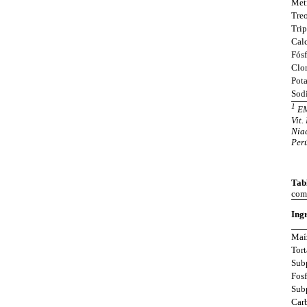
Meti
Tre
Trip
Cal
Fósf
Clo
Pota
Sod
1
EM
Vit.
Niac
Per
Tabl
comp
Ingr
Maí
Tort
Sub
Fosf
Subp
Carb