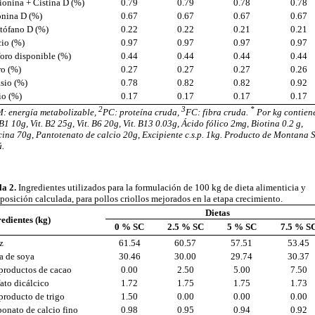
onina + Cistina D (%)
0.79
0.79
0.78
0.78
onina D (%)
0.67
0.67
0.67
0.67
tófano D (%)
0.22
0.22
0.21
0.21
cio (%)
0.97
0.97
0.97
0.97
oro disponible (%)
0.44
0.44
0.44
0.44
ro (%)
0.27
0.27
0.27
0.26
sio (%)
0.78
0.82
0.82
0.92
io (%)
0.17
0.17
0.17
0.17
2
3
*
: energía metabolizable,
PC: proteína cruda,
FC: fibra cruda.
Por kg contien
 B1 10g, Vit. B2 25g, Vit. B6 20g, Vit. B13 0.03g, Ácido fólico 2mg, Biotina 0.2 g,
ina 70g, Pantotenato de calcio 20g, Excipiente c.s.p. 1kg. Producto de Montana S
ú.
a 2.
Ingredientes utilizados para la formulación de 100 kg de dieta alimenticia y
osición calculada, para pollos criollos mejorados en la etapa crecimiento.
Dietas
edientes (kg)
0 % SC
2.5 % SC
5 % SC
7.5 % S
z
61.54
60.57
57.51
53.45
a de soya
30.46
30.00
29.74
30.37
productos de cacao
0.00
2.50
5.00
7.50
ato dicálcico
1.72
1.75
1.75
1.73
roducto de trigo
1.50
0.00
0.00
0.00
onato de calcio fino
0.98
0.95
0.94
0.92