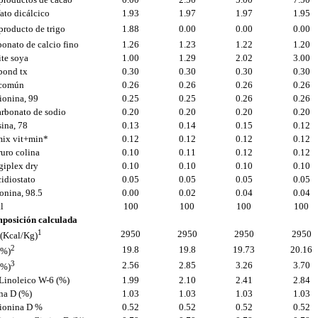
ato dicálcico
1.93
1.97
1.97
1.95
roducto de trigo
1.88
0.00
0.00
0.00
onato de calcio fino
1.26
1.23
1.22
1.20
te soya
1.00
1.29
2.02
3.00
bond tx
0.30
0.30
0.30
0.30
 común
0.26
0.26
0.26
0.26
ionina, 99
0.25
0.25
0.26
0.26
arbonato de sodio
0.20
0.20
0.20
0.20
sina, 78
0.13
0.14
0.15
0.12
mix vit+min*
0.12
0.12
0.12
0.12
uro colina
0.10
0.11
0.12
0.12
giplex dry
0.10
0.10
0.10
0.10
idiostato
0.05
0.05
0.05
0.05
eonina, 98.5
0.00
0.02
0.04
0.04
l
100
100
100
100
posición calculada
1
2950
2950
2950
2950
(Kcal/Kg)
2
19.8
19.8
19.73
20.16
(%)
3
2.56
2.85
3.26
3.70
(%)
 Linoleico W-6 (%)
1.99
2.10
2.41
2.84
na D (%)
1.03
1.03
1.03
1.03
ionina D %
0.52
0.52
0.52
0.52