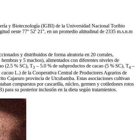
dería y Biotecnología (IGBI) de la Universidad Nacional Toribio
ud oeste 77° 52' 21'', en un promedio altitudinal de 2335 m.s.n.m
ccionados y distribuidos de forma aleatoria en 20 corrales,
(5 hembras y 5 machos), alimentados con diferentes niveles de
ao (2.5 % SC), T
– 5.0 % de subproductos de cacao (5 % SC), T
–
3
4
 cacao
L.) de la Cooperativa Central de Productores Agrarios de
to Cajaruro provincia de Utcubamba. Estas asociaciones cultivan
estaban compuestos por cascarilla, núcleo, germen y cotiledones rotos
) para su posterior inclusión en la dieta según tratamientos.