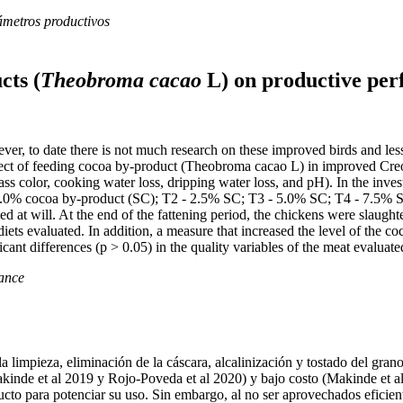
rámetros productivos
cts (
Theobroma cacao
L) on productive per
, to date there is not much research on these improved birds and less o
 effect of feeding cocoa by-product (Theobroma cacao L) in improved Cre
ss color, cooking water loss, dripping water loss, and pH). In the inve
 0.0% cocoa by-product (SC); T2 - 2.5% SC; T3 - 5.0% SC; T4 - 7.5% SC)
at will. At the end of the fattening period, the chickens were slaughte
ts evaluated. In addition, a measure that increased the level of the coc
ant differences (p > 0.05) in the quality variables of the meat evaluated
mance
limpieza, eliminación de la cáscara, alcalinización y tostado del grano 
Makinde et al 2019 y Rojo-Poveda et al 2020) y bajo costo (Makinde et a
ducto para potenciar su uso. Sin embargo, al no ser aprovechados eficie