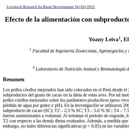
Livestock Research for Rural Development 34 (10) 2022
Efecto de la alimentación con subproducto
1
Yoany Leiva
, E
1
Facultad de Ingeniería Zootecnista, Agronegocios 
3
Laboratorio de Nutrición Animal y Bromatología 
Resumen
Los pollos criollos mejorados han sido colocados en el Perú desde el 
subproductos del grano de cacao en la dieta de estas aves. Por tal mot
pollos criollos mejorados sobre los parámetros productivos (peso vivo,
pérdida de agua por goteo y pH). En la investigación se utilizaron 20
subproducto de cacao (SC); T2 – 2.5 % SC; T3 – 5.0 % SC; T4 – 7.5 %
fueron suministrados a voluntad. Al terminar el periodo de engorde, l
T2 con respecto a las demás dietas evaluados. Además, a medida que s
embargo, no hubo diferencias significativas (p > 0.05) en las variables