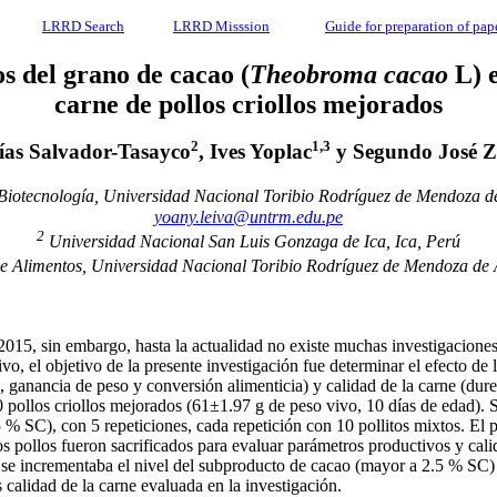
LRRD Search
LRRD Misssion
Guide for preparation of pap
s del grano de cacao (
Theobroma cacao
L) e
carne de pollos criollos mejorados
2
1,3
lías Salvador-Tasayco
, Ives Yoplac
y Segundo José
y Biotecnología, Universidad Nacional Toribio Rodríguez de Mendoz
yoany.leiva@untrm.edu.pe
2
Universidad Nacional San Luis Gonzaga de Ica, Ica, Perú
de Alimentos, Universidad Nacional Toribio Rodríguez de Mendoza 
2015, sin embargo, hasta la actualidad no existe muchas investigacione
ivo, el objetivo de la presente investigación fue determinar el efecto d
 ganancia de peso y conversión alimenticia) y calidad de la carne (durez
0 pollos criollos mejorados (61±1.97 g de peso vivo, 10 días de edad). 
 SC), con 5 repeticiones, cada repetición con 10 pollitos mixtos. El 
os pollos fueron sacrificados para evaluar parámetros productivos y cal
e incrementaba el nivel del subproducto de cacao (mayor a 2.5 % SC) en
 calidad de la carne evaluada en la investigación.