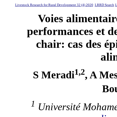
Livestock Research for Rural Development 32 (4) 2020
LRRD Search
L
Voies alimentair
performances et de
chair: cas des ép
ali
1,2
S Meradi
, A Mes
Bo
1
Université Mohamed