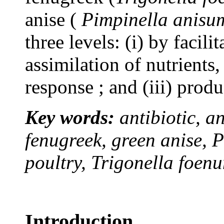
anise (
Pimpinella anisu
three levels: (i) by facili
assimilation of nutrients
response ; and (iii) prod
Key words:
antibiotic, a
fenugreek, green anise, 
poultry, Trigonella foe
Introduction