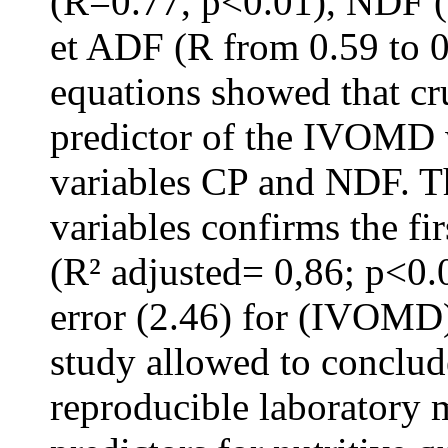
(R=0.77, p<0.01), NDF 
et ADF (R from 0.59 to 0
equations showed that cr
predictor of the IVOMD w
variables CP and NDF. Th
variables confirms the fir
(R² adjusted= 0,86; p<0.
error (2.46) for (IVOMD)
study allowed to conclude
reproducible laboratory 