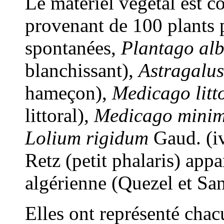
Le matériel végétal est c
provenant de 100 plants 
spontanées,
Plantago alb
blanchissant),
Astragalus
hameçon),
Medicago litto
littoral),
Medicago mini
Lolium rigidum
Gaud. (iv
Retz (petit phalaris) appa
algérienne (Quezel et Sa
Elles ont représenté cha