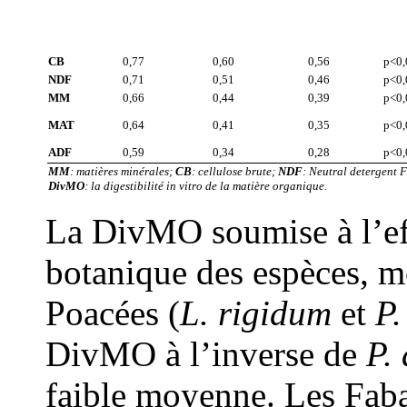
CB
0,77
0,60
0,56
p<0,
NDF
0,71
0,51
0,46
p<0,
MM
0,66
0,44
0,39
p<0,
MAT
0,64
0,41
0,35
p<0,
ADF
0,59
0,34
0,28
p<0,
MM
: matières minérales;
CB
: cellulose brute;
NDF
: Neutral detergent 
Div
MO
: la digestibilité in vitro de la matière organique.
La Div
MO
soumise à l’ef
botanique des espèces, m
Poacées (
L. rigidum
et
P.
Div
MO
à l’inverse de
P.
faible moyenne. Les Faba