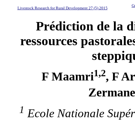
Gu
Livestock Research for Rural Development 27 (5) 2015
Prédiction de la d
ressources pastorale
steppiq
1,2
F Maamri
, F A
Zerman
1
Ecole Nationale Supér