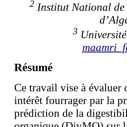
2
Institut National d
d’Alg
3
Université
maamri_f
Résumé
Ce travail vise à évaluer 
intérêt fourrager par la 
prédiction de la digestibi
organique (Div
MO
) sur 