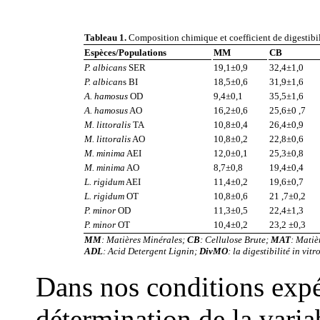
Tableau 1.
Composition chimique et coefficient de digestibil
Espèces/Populations
MM
CB
P. albicans
SER
19,1±0,9
32,4±1,0
P. albican
s BI
18,5±0,6
31,9±1,6
A. hamosus
OD
9,4±0,1
35,5±1,6
A. hamosus
AO
16,2±0,6
25,6±0 ,7
M. littoralis
TA
10,8±0,4
26,4±0,9
M. littoralis
AO
10,8±0,2
22,8±0,6
M. minima
AEI
12,0±0,1
25,3±0,8
M. minima
AO
8,7±0,8
19,4±0,4
L. rigidum
AEI
11,4±0,2
19,6±0,7
L. rigidum
OT
10,8±0,6
21 ,7±0,2
P. minor
OD
11,3±0,5
22,4±1,3
P. minor
OT
10,4±0,2
23,2 ±0,3
MM
: Matières Minérales;
CB
: Cellulose Brute;
MAT
: Matiè
ADL
: Acid Detergent Lignin;
Div
MO
: la digestibilité in vi
Dans nos conditions expér
détermination de la variab