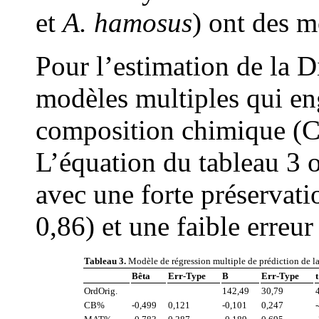
et
A. hamosus
) ont des m
Pour l’estimation de la D
modèles multiples qui eng
composition chimique (
L’équation du tableau 3 of
avec une forte préservati
0,86) et une faible erreur
Tableau 3.
Modèle de régression multiple de prédiction de la
Bêta
Err-Type
B
Err-Type
t
OrdOrig.
142,49
30,79
CB%
-0,499
0,121
-0,101
0,247