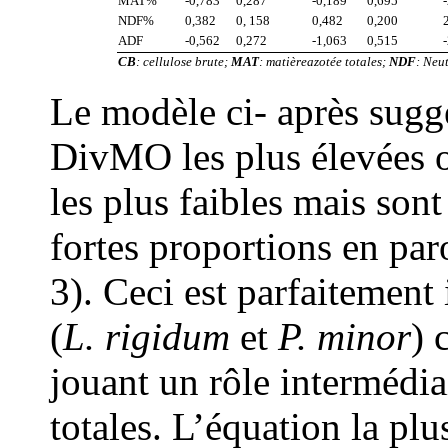
MAT%
-0,783
0,287
-0,189
0,695
NDF%
0,382
0, 158
0,482
0,200
ADF
-0,562
0,272
-1,063
0,515
CB
: cellulose brute;
MAT
: matièreazotée totales;
NDF
: Neu
Le modèle ci- après suggè
Div
MO
les plus élevées
les plus faibles mais sont
fortes proportions en par
3). Ceci est parfaitement 
(
L. rigidum
et
P. minor
) 
jouant un rôle intermédia
totales. L’équation la plu