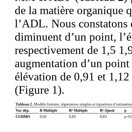
de la matière organique q
l’ADL. Nous constatons
diminuent d’un point, l’
respectivement de 1,5 1,9
augmentation d’un poin
élévation de 0,91 et 1,12
(Figure 1).
Tableau 2.
Modèle linéaire, régressions simples et équations d’estimation
Var dép.
R Multiple
R² Multiple
R² Ajusté
p
CUD
MO
0,92
0,85
0,83
p<0,