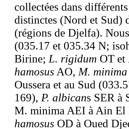
collectées dans différents
distinctes (Nord et Sud) 
(régions de Djelfa). Nous
(035.17 et 035.34 N; iso
Birine;
L. rigidum
OT et
hamosus
AO,
M. minima
Oussera et au Sud (033.5
169),
P. albican
s SER à 
M. minima AEI à Ain El 
hamosus
OD à Oued Djed