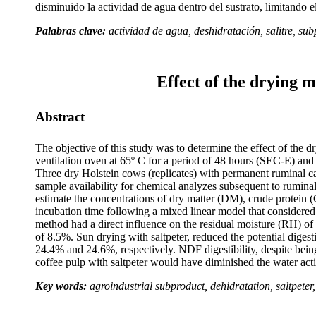
disminuido la actividad de agua dentro del sustrato, limitando
Palabras clave:
actividad de agua, deshidratación, salitre, su
Effect of the drying 
Abstract
The objective of this study was to determine the effect of the d
ventilation oven at 65º C for a period of 48 hours (SEC-E) and b
Three dry Holstein cows (replicates) with permanent ruminal can
sample availability for chemical analyzes subsequent to ruminal
estimate the concentrations of dry matter (DM), crude protein 
incubation time following a mixed linear model that considere
method had a direct influence on the residual moisture (RH) o
of 8.5%. Sun drying with saltpeter, reduced the potential diges
24.4% and 24.6%, respectively. NDF digestibility, despite being
coffee pulp with saltpeter would have diminished the water acti
Key words:
agroindustrial subproduct, dehidratation, saltpeter,