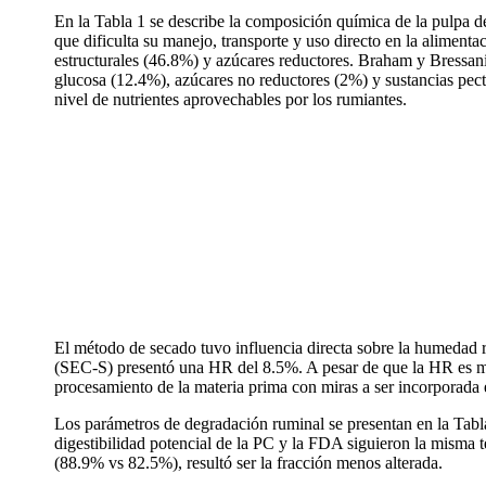
En la Tabla 1 se describe la composición química de la pulpa d
que dificulta su manejo, transporte y uso directo en la aliment
estructurales (46.8%) y azúcares reductores. Braham y Bressani
glucosa (12.4%), azúcares no reductores (2%) y sustancias pecti
nivel de nutrientes aprovechables por los rumiantes.
El método de secado tuvo influencia directa sobre la humedad r
(SEC-S) presentó una HR del 8.5%. A pesar de que la HR es men
procesamiento de la materia prima con miras a ser incorporada 
Los parámetros de degradación ruminal se presentan en la Tabla 
digestibilidad potencial de la PC y la FDA siguieron la misma 
(88.9% vs 82.5%), resultó ser la fracción menos alterada.