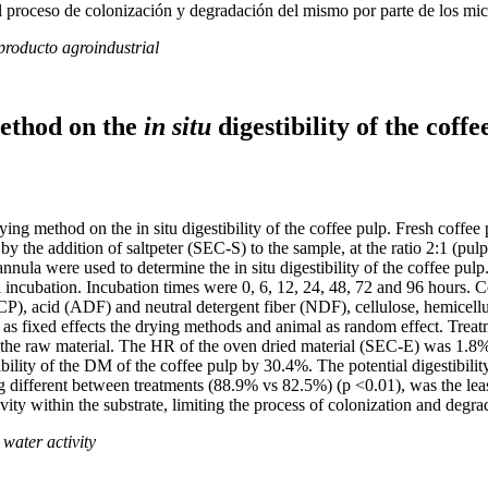
 el proceso de colonización y degradación del mismo por parte de los m
bproducto agroindustrial
method on the
in situ
digestibility of the coffe
rying method on the in situ digestibility of the coffee pulp. Fresh coffe
y the addition of saltpeter (SEC-S) to the sample, at the ratio 2:1 (pulp
nula were used to determine the in situ digestibility of the coffee pulp
 incubation. Incubation times were 0, 6, 12, 24, 48, 72 and 96 hours. C
(CP), acid (ADF) and neutral detergent fiber (NDF), cellulose, hemicell
d as fixed effects the drying methods and animal as random effect. Tre
f the raw material. The HR of the oven dried material (SEC-E) was 1.8
tibility of the DM of the coffee pulp by 30.4%. The potential digestibi
 different between treatments (88.9% vs 82.5%) (p <0.01), was the least
vity within the substrate, limiting the process of colonization and deg
 water activity