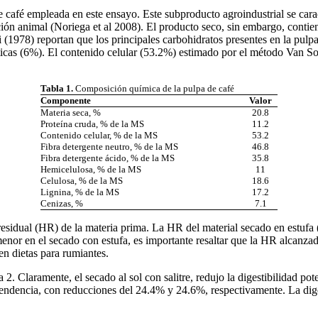
e café empleada en este ensayo. Este subproducto agroindustrial se car
ación animal (Noriega et al 2008). El producto seco, sin embargo, contie
 (1978) reportan que los principales carbohidratos presentes en la pulp
cas (6%). El contenido celular (53.2%) estimado por el método Van Soest
Tabla 1.
Composición química de la pulpa de café
Componente
Valor
Materia seca, %
20.8
Proteína cruda, % de la MS
11.2
Contenido celular, % de la MS
53.2
Fibra detergente neutro, % de la MS
46.8
Fibra detergente ácido, % de la MS
35.8
Hemicelulosa, % de la MS
11
Celulosa, % de la MS
18.6
Lignina, % de la MS
17.2
Cenizas, %
7.1
esidual (HR) de la materia prima. La HR del material secado en estufa 
or en el secado con estufa, es importante resaltar que la HR alcanzada
en dietas para rumiantes.
2. Claramente, el secado al sol con salitre, redujo la digestibilidad po
tendencia, con reducciones del 24.4% y 24.6%, respectivamente. La diges