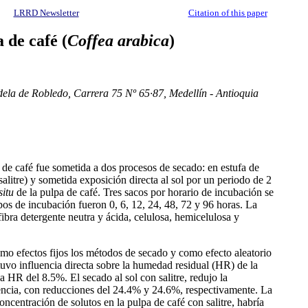
LRRD Newsletter
Citation of this paper
 de café (
Coffea arabica
)
ela de Robledo, Carrera 75 Nº 65·87, Medellín - Antioquia
 de café fue sometida a dos procesos de secado: en estufa de
alitre) y sometida exposición directa al sol por un periodo de 2
situ
de la pulpa de café. Tres sacos por horario de incubación se
pos de incubación fueron 0, 6, 12, 24, 48, 72 y 96 horas. La
ibra detergente neutra y ácida, celulosa, hemicelulosa y
mo efectos fijos los métodos de secado y como efecto aleatorio
vo influencia directa sobre la humedad residual (HR) de la
 HR del 8.5%. El secado al sol con salitre, redujo la
dencia, con reducciones del 24.4% y 24.6%, respectivamente. La
ncentración de solutos en la pulpa de café con salitre, habría