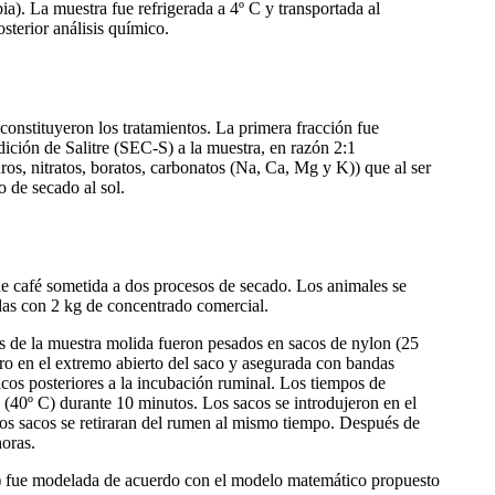
a). La muestra fue refrigerada a 4º C y transportada al
sterior análisis químico.
constituyeron los tratamientos. La primera fracción fue
ición de Salitre (SEC-S) a la muestra, en razón 2:1
ruros, nitratos, boratos, carbonatos (Na, Ca, Mg y K)) que al ser
 de secado al sol.
e café sometida a dos procesos de secado. Los animales se
as con 2 kg de concentrado comercial.
s de la muestra molida fueron pesados en sacos de nylon (25
o en el extremo abierto del saco y asegurada con bandas
micos posteriores a la incubación ruminal. Los tiempos de
 (40º C) durante 10 minutos. Los sacos se introdujeron en el
 los sacos se retiraran del rumen al mismo tiempo. Después de
horas.
DA) fue modelada de acuerdo con el modelo matemático propuesto