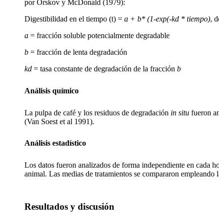
por Orskov y McDonald (1979):
Digestibilidad en el tiempo (t) =
a + b* (1-exp(-kd * tiempo)
, 
a
= fracción soluble potencialmente degradable
b
= fracción de lenta degradación
kd
= tasa constante de degradación de la fracción
b
Análisis químico
La pulpa de café y los residuos de degradación
in situ
fueron a
(Van Soest et al 1991).
Análisis estadístico
Los datos fueron analizados de forma independiente en cada ho
animal. Las medias de tratamientos se compararon empleando 
Resultados y discusión