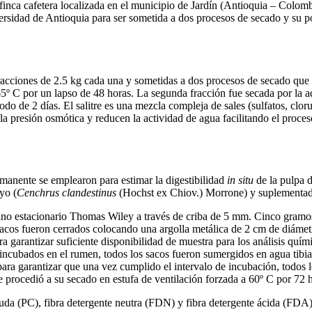
inca cafetera localizada en el municipio de Jardín (Antioquia – Colombi
rsidad de Antioquia para ser sometida a dos procesos de secado y su po
fracciones de 2.5 kg cada una y sometidas a dos procesos de secado que 
5º C por un lapso de 48 horas. La segunda fracción fue secada por la ad
iodo de 2 días. El salitre es una mezcla compleja de sales (sulfatos, clo
 presión osmótica y reducen la actividad de agua facilitando el proceso
rmanente se emplearon para estimar la digestibilidad
in situ
de la pulpa d
yo (
Cenchrus clandestinus
(Hochst ex Chiov.) Morrone) y suplementad
ino estacionario Thomas Wiley a través de criba de 5 mm. Cinco gramo
cos fueron cerrados colocando una argolla metálica de 2 cm de diámetr
ra garantizar suficiente disponibilidad de muestra para los análisis quí
 incubados en el rumen, todos los sacos fueron sumergidos en agua tibia
 para garantizar que una vez cumplido el intervalo de incubación, todos
se procedió a su secado en estufa de ventilación forzada a 60º C por 72 
cruda (PC), fibra detergente neutra (FDN) y fibra detergente ácida (F