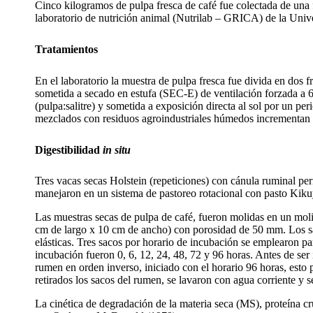
Cinco kilogramos de pulpa fresca de café fue colectada de una f
laboratorio de nutrición animal (Nutrilab – GRICA) de la Unive
Tratamientos
En el laboratorio la muestra de pulpa fresca fue divida en dos 
sometida a secado en estufa (SEC-E) de ventilación forzada a 6
(pulpa:salitre) y sometida a exposición directa al sol por un per
mezclados con residuos agroindustriales húmedos incrementan la
Digestibilidad
in situ
Tres vacas secas Holstein (repeticiones) con cánula ruminal pe
manejaron en un sistema de pastoreo rotacional con pasto Kiku
Las muestras secas de pulpa de café, fueron molidas en un mol
cm de largo x 10 cm de ancho) con porosidad de 50 mm. Los sa
elásticas. Tres sacos por horario de incubación se emplearon pa
incubación fueron 0, 6, 12, 24, 48, 72 y 96 horas. Antes de ser
rumen en orden inverso, iniciado con el horario 96 horas, esto
retirados los sacos del rumen, se lavaron con agua corriente y 
La cinética de degradación de la materia seca (MS), proteína 