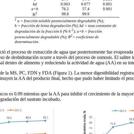
kd
0.063
0.077
0.001
a+b
76.2
57.4
0.001
2
98.8
99.9
R
1
a = fracción soluble potencialmente degradable (%);
b = fracción de lenta degradación (%); kd = tasa constante de
-1
degradación de la fracción b (% h
); a+b = fracción
2
potencialmente degradable (%); R
= coeficiente de
determinación.
reció el proceso de extracción de agua que posteriormente fue evaporada 
o de deshidratación ocurre a través del proceso de osmosis. El salitre in
al dentro de alimento y reduciendo la actividad de agua (AA) en su inte
n de la MS, PC, FDN y FDA (Figura 1). La menor digestibilidad registra
isminuyen la AA del producto final, hecho que pudo haber limitado el pro
cos es 0.99 mientras que la AA para inhibir el crecimiento de la mayorí
egradación del sustrato incubado.