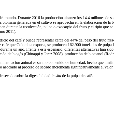
del mundo. Durante 2016 la producción alcanzo los 14.4 millones de s
 la biomasa generada en el cultivo se aprovecha en la elaboración de l
aen durante la recolección, pulpa o exocarpio del fruto y el ripio que se
ano 2011).
neficio del café y puede representar cerca del 44% del peso del fruto fr
 café que Colombia exporta, se producen 162.900 toneladas de pulpa fr
 durante un año. Frente a este escenario, diferentes alternativas han si
cción de biogás (Chinappi y Jerez 2008), producción de bioetanol (Rodr
 en alimentación animal es su alto contenido de humedad, hecho que limi
o asociado al proceso de secado incrementa significativamente el valor d
de secado sobre la digestibilidad
in situ
de la pulpa de café.