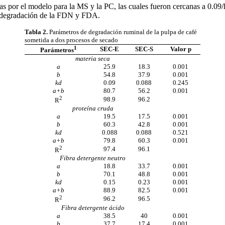
 por el modelo para la MS y la PC, las cuales fueron cercanas a 0.09/hor
ta degradación de la FDN y FDA.
Tabla 2.
Parámetros de degradación ruminal de la pulpa de café
sometida a dos procesos de secado
1
SEC-E
SEC-S
Valor p
Parámetros
materia seca
a
25.9
18.3
0.001
b
54.8
37.9
0.001
kd
0.09
0.088
0.245
a+b
80.7
56.2
0.001
2
98.9
96.2
R
proteína cruda
a
19.5
17.5
0.001
b
60.3
42.8
0.001
kd
0.088
0.088
0.521
a+b
79.8
60.3
0.001
2
97.4
96.1
R
Fibra detergente neutro
a
18.8
33.7
0.001
b
70.1
48.8
0.001
kd
0.15
0.23
0.001
a+b
88.9
82.5
0.001
2
96.2
96.5
R
Fibra detergente ácido
a
38.5
40
0.001
b
37.7
17.4
0.001