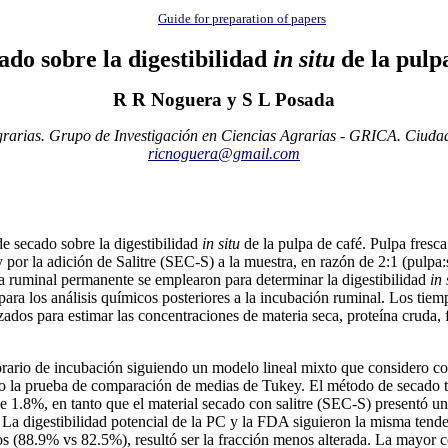
Guide for preparation of papers
ado sobre la digestibilidad
in situ
de la pulpa
R R Noguera y S L Posada
rarias. Grupo de Investigación en Ciencias Agrarias - GRICA. Ciudad
ricnoguera@gmail.com
de secado sobre la digestibilidad
in situ
de la pulpa de café. Pulpa fresca
por la adición de Salitre (SEC-S) a la muestra, en razón de 2:1 (pulpa:s
ula ruminal permanente se emplearon para determinar la digestibilidad
in 
para los análisis químicos posteriores a la incubación ruminal. Los tiem
ados para estimar las concentraciones de materia seca, proteína cruda, f
rario de incubación siguiendo un modelo lineal mixto que considero co
o la prueba de comparación de medias de Tukey. El método de secado tu
 1.8%, en tanto que el material secado con salitre (SEC-S) presentó una
. La digestibilidad potencial de la PC y la FDA siguieron la misma ten
os (88.9% vs 82.5%), resultó ser la fracción menos alterada. La mayor co