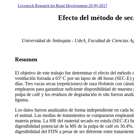
Livestock Research for Rural Development 29 (8) 2017
Efecto del método de sec
Universidad de Antioquia - UdeA, Facultad de Ciencias Ag
Resumen
El objetivo de este trabajo fue determinar el efecto del método 
ventilación forzada a 65º C por un lapso de 48 horas (SEC-E) y 
días. Tres vacas secas (repeticiones) de raza Holstein con cán
emplearon para garantizar suficiente disponibilidad de muestra 
pulpa de café y los residuos de degradación
in situ
fueron analiz
lignina.
Los datos fueron analizados de forma independiente en cada ho
el animal. Las medias de tratamientos se compararon empleand
materia prima. La HR del material secado en estufa (SEC-E) fue
digestibilidad potencial de la MS de la pulpa de café en 30.4%
digestibilidad del FDN a pesar de ser diferente entre tratamient