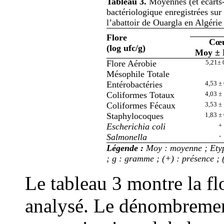
Tableau 3.
Moyennes (et écarts-
bactériologique enregistrées sur
l’abattoir de Ouargla en Algérie
Flore
Cœ
(log ufc/g)
Moy ± 
Flore Aérobie
5,21± 
Mésophile Totale
Entérobactéries
4,53 ±
Coliformes Totaux
4,03 ±
Coliformes Fécaux
3,53 ±
Staphylocoques
1,83 ±
Escherichia coli
+
Salmonella
-
Légende :
Moy : moyenne ; Etype
; g : gramme ; (+) : présence ; (
Le tableau 3 montre la fl
analysé. Le dénombremen