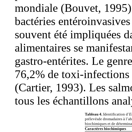
mondiale (Bouvet, 1995).
bactéries entéroinvasives
souvent été impliquées da
alimentaires se manifesta
gastro-entérites. Le genr
76,2% de toxi-infections 
(Cartier, 1993). Les salm
tous les échantillons ana
Tableau 4.
Identification d’
E
prélevésde dromadaires à l’aba
biochimiques et de détermina
Caractères biochimiques