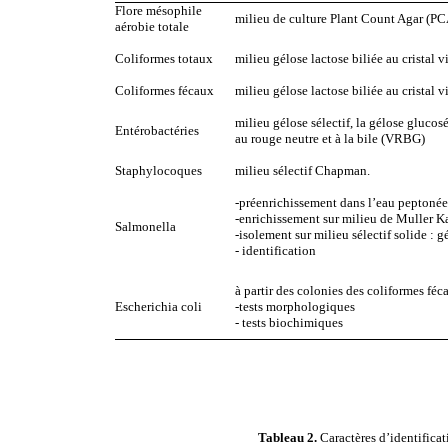
Flore mésophile
milieu de culture Plant Count Agar (PC
aérobie totale
Coliformes totaux
milieu gélose lactose biliée au cristal 
Coliformes fécaux
milieu gélose lactose biliée au cristal 
milieu gélose sélectif, la gélose glucosé
Entérobactéries
au rouge neutre et à la bile (VRBG)
Staphylocoques
milieu sélectif Chapman.
-préenrichissement dans l’eau peptoné
-enrichissement sur milieu de Muller K
Salmonella
-isolement sur milieu sélectif solide : 
- identification
à partir des colonies des coliformes féc
Escherichia coli
-tests morphologiques
- tests biochimiques
Tableau 2.
Caractères d’identificat