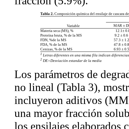
fracción (5.9%).
Tabla 2.
Composición química del ensilaje de cascara de
MAR ± D
Variable
Materia seca (MS), %
12.1± 0.
Proteína bruta, % de la MS
9.2 ± 0.6
FDN, %de la MS
57.3 ± 1.2
FDA, % de la MS
47.8 ± 0.8
Cenizas, % de la MS
6.93 ± 0.5
1
Letras diferentes en una misma fila indican diferencias
2
DE=Desviación estandar de la media
Los parámetros de degrad
no lineal (Tabla 3), most
incluyeron aditivos (
una mayor fracción solu
los ensilajes elaborados 