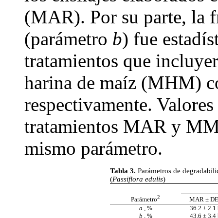
(MAR). Por su parte, la 
(parámetro
b
) fue estadí
tratamientos que incluy
harina de maíz (MHM) co
respectivamente. Valores
tratamientos MAR y MM, 
mismo parámetro.
Tabla 3.
Parámetros de degradabilid
(
Passiflora edulis
)
2
Parámetro
MAR ± D
a
, %
36.2 ± 2.1
b
, %
43.6 ± 3.4