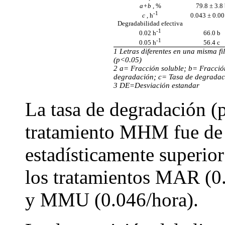
a+b
, %
79.8 ± 3.8
-1
0.043 ± 0.00
c
, h
Degradabilidad efectiva
-1
66.0 b
0.02 h
-1
56.4 c
0.05 h
1 Letras diferentes en una misma fil
(p<0.05)
2 a= Fracción soluble; b= Fracció
degradación; c= Tasa de degradac
3 DE=Desviación estandar
La tasa de degradación (p
tratamiento MHM fue de 
estadísticamente superior
los tratamientos MAR (0
y MMU (0.046/hora).