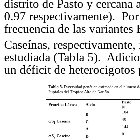
distrito de Pasto y cercana a
0.97 respectivamente). Por
frecuencia de las variantes 
Caseínas, respectivamente, 
estudiada (Tabla 5). Adicio
un déficit de heterocigotos 
Tabla 5.
Diversidad genética estimada en el número de a
Pupiales del Trópico Alto de Nariño.
Pasto
Proteína Láctea
Alelo
N
104
B
40
α S
Caseína
C
1
144
A
0
α S
Caseína
D
2