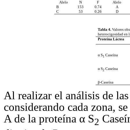
Alelo
N
F
Alelo
B
153
0.74
A
C
53
0.26
D
Tabla 4.
Valores obs
heterocigosidad en l
Proteína Láctea
α S
Caseína
1
α S
Caseína
2
β-Caseína
Al realizar el análisis de la
considerando cada zona, se 
A de la proteína α S
Caseín
2