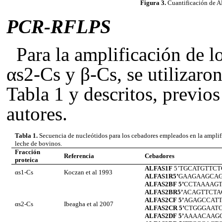
Figura 3.
Cuantificación de 
PCR-RFLPS
Para la amplificación de l
αs2-Cs y β-Cs
, se utilizaro
Tabla 1 y descritos, previos
autores.
Tabla 1.
Secuencia de nucleótidos para los cebadores empleados en la amplifi
leche de bovinos.
Fracción
Referencia
Cebadores
proteica
ALFAS1F
5’TGCATGTTC
αs1-Cs
Koczan
et al 1993
ALFAS1R5’
GAAGAAGCA
ALFAS2BF 5’
CCTAAAAG
ALFAS2BR5’
ACAGTTCTA
ALFAS2CF 5’
AGAGCCAT
αs2-Cs
Ibeagha
et al 2007
ALFAS2CR 5’
CTGGGAAT
ALFAS2DF 5’
AAAACAAG