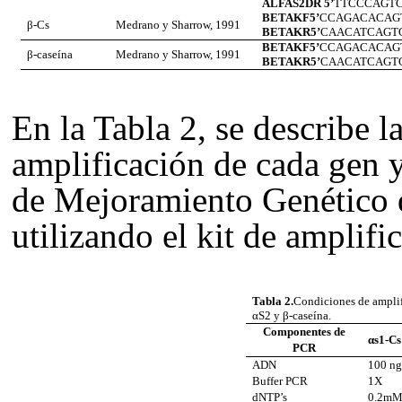
ALFAS2DR 5’
TTCCCAGT
BETAKF5’
CCAGACACAG
β-Cs
Medrano y
Sharrow
, 1991
BETAKR5’
CAACATCAGT
BETAKF5’
CCAGACACAG
β-caseína
Medrano y Sharrow, 1991
BETAKR5’
CAACATCAGT
En la Tabla 2, se describe l
amplificación de cada gen 
de Mejoramiento Genético 
utilizando el kit de amplif
Tabla 2.
Condiciones de amplifi
αS2 y β-caseína.
Componentes de
αs1-Cs
PCR
ADN
100 n
Buffer PCR
1X
dNTP’s
0.2m