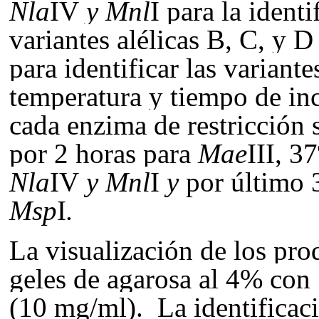
Nla
IV
y
Mnl
I
para la identi
variantes alélicas B, C, y 
para identificar las variant
temperatura y tiempo de inc
cada enzima de restricción 
por 2 horas para
Mae
III
, 3
Nla
IV
y
Mnl
I
y
por último
Msp
I
.
La visualización de los pro
geles de agarosa al 4% con
(10 mg/ml). La identificac