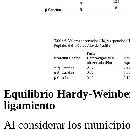
128
A
16
B
β-Caseína
Tabla 6.
Valores observados (Ho) y esperados (He
Pupiales
del Trópico Alto de Nariño.
Pasto
Proteína Láctea
Heterocigosidad
Het
observada (Ho)
esp
α S
Caseína
0.40
0.3
1
α S
Caseína
0.00
0.0
2
β-Caseína
0.19
0.1
Equilibrio Hardy-Weinber
ligamiento
Al considerar los municipi