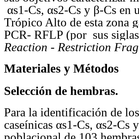
αs1-Cs, αs2-Cs y β-Cs
en u
Trópico Alto de esta zona g
PCR- RFLP (por sus siglas
Reaction
-
Restriction Fra
Materiales y Métodos
Selección de hembras.
Para la identificación de lo
caseínicas
αs1-Cs, αs2-Cs 
poblacional de 103 hembra