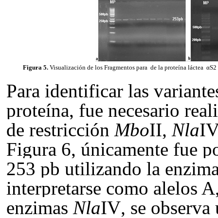
Figura 5.
Visualización de los Fragmentos para de la proteína láctea α
S2
Para identificar la
s variante
proteína, fue necesario real
de restricción
Mbo
II
,
Nla
I
Figura 6, únicamente fue p
253 pb utilizando la enzim
interpretarse como alelos A,
enzimas
Nla
IV
,
se observa 