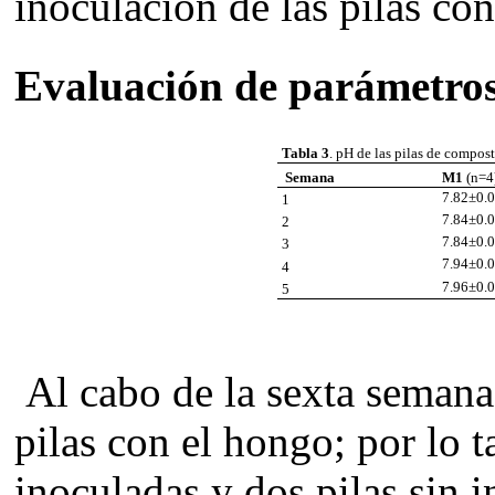
inoculación de las pilas co
Evaluación de parámetros
Tabla 3
. pH de las pilas de compos
Semana
M1
(n=4
7.82±0.
1
7.84±0.
2
7.84±0.
3
7.94±0.
4
7.96±0.
5
Al cabo de la sexta semana 
pilas con el hongo; por lo t
inoculadas y dos pilas sin 