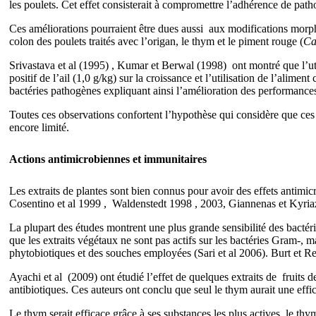
les poulets. Cet effet consisterait à compromettre l’adhérence de path
Ces améliorations pourraient être dues aussi aux modifications morphol
colon des poulets traités
avec l’origan, le thym et le piment rouge (
Ca
Srivastava et al (1995) , Kumar et Berwal (1998) ont montré que l’util
positif de l’ail
(1,0 g/kg)
sur la croissance et l’utilisation de l’aliment
bactéries pathogènes expliquant ainsi l’amélioration des performances
Toutes ces observations confortent l’hypothèse qui considère que ces 
encore limité.
Actions antimicrobiennes et immunitaires
Les extraits de plantes sont bien connus pour avoir des effets antimi
Cosentino et al 1999 , Waldenstedt 1998 , 2003,
Giannenas et Kyria
La plupart des études montrent une plus grande sensibilité des bacté
que les extraits végétaux ne sont pas actifs sur les bactéries Gram-, 
phytobiotiques et des souches employées (Sari et al 2006). Burt et Rei
Ayachi et al (2009) ont étudié l’effet de quelques extraits de fruits de
antibiotiques. Ces auteurs ont conclu que seul le thym aurait une effic
Le thym serait efficace grâce à ses substances les plus actives, le t