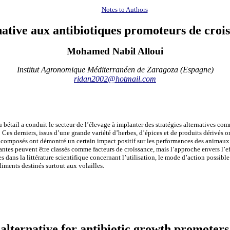
Notes to Authors
tive aux antibiotiques promoteurs de croiss
Mohamed Nabil Alloui
Institut Agronomique Méditerranéen de Zaragoza (Espagne)
ridan2002@hotmail.com
 bétail a conduit le secteur de l’élevage à implanter des stratégies alternatives co
es derniers, issus d’une grande variété d’herbes, d’épices et de produits dérivés
o
s composés ont démontré un certain impact positif sur les performances des animau
plantes peuvent être classés comme facteurs de croissance, mais l’approche envers l’ef
es dans la littérature scientifique concernant l’utilisation, le mode d’action possibl
liments destinés surtout aux volailles.
 alternative for antibiotic growth promoters 