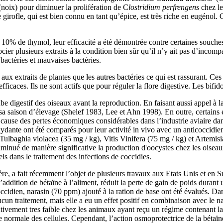
noix) pour diminuer la prolifération de C
lostridium perfrengens
chez le
rofle, qui est bien connu en tant qu’épice, est très riche en eugénol. Ce
 10% de thymol, leur efficacité a été démontrée contre certaines souch
ocier plusieurs extraits à la condition bien sûr qu’il n’y ait pas d’incom
 bactéries et mauvaises bactéries.
aux extraits de plantes que les autres bactéries ce qui est rassurant. Ces
efficaces. Ils ne sont actifs que pour réguler la flore digestive. Les bif
ube digestif des oiseaux avant la reproduction. En faisant aussi appel à 
r sa saison d’élevage (Shelef 1983, Lee et Ahn 1998). En outre, certains e
cause des pertes économiques considérables dans l’industrie aviaire da
oxydante ont été comparés pour leur activité in vivo avec un anticoccidie
Tulbaghia violacea (35 mg / kg), Vitis Vinifera (75 mg / kg) et Artemisi
diminué de manière significative la production d'oocystes chez les oiseau
ls dans le traitement des infections de coccidies.
ère, a fait récemment l’objet de plusieurs travaux aux Etats Unis et en Su
addition de bétaïne à l’aliment, réduit la perte de gain de poids durant 
icoccidien, narasin (70 ppm) ajouté à la ration de base ont été évalués. 
ucun traitement, mais elle a eu un effet positif en combinaison avec le 
tivement tres faible chez les animaux ayant reçu un régime contenant la 
normale des cellules. Cependant, l’action osmoprotectrice de la bétaïne su