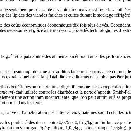
tante seulement pour la santé des animaux, mais aussi pour la stabilité
 des lipides des viandes fraiches et cuites durant le stockage réfrigéré
te des co
û
ts économiques
économiques dix fois
plus élevés. Cependant,
antes nécessaires et grâce à de nouveaux procédés technologiques d’extr
r le goût et la palatabilité des aliments, améliorant ainsi les performanc
ts est beaucoup plus due aux additifs facteurs de croissance comme, les 
urs extraits améliorent la palatabilité des aliments ne semble pas être ju
ions bénéfiques au sein du tube digestif, comme par exemple des effets 
lanicum
) était utilisée contre les diarrhées et la perte d’appétit. Smith-P
 également une action immunostimulante, que l’on peut attribuer à sa pr
anticorps dans les œufs.
s, salive et l’amélioration des activités enzymatiques sont la clé des act
ez les poulets
à des doses entre 0,075 et 0,15 g/kg,
ont influencé positi
hytobiotiques
(origan, 5g/kg ; thym, 1,0g/kg ; piment rouge, 1,0g/kg),
p