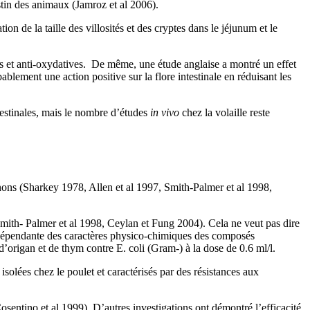
estin des animaux (Jamroz et al 2006).
 de la taille des villosités et des cryptes dans le jéjunum et le
les et anti-oxydatives. De même, une étude anglaise a montré un effet
bablement une action positive sur la flore intestinale en réduisant les
testinales, mais le nombre d’études
in vivo
chez la volaille reste
ons (Sharkey 1978, Allen et al 1997, Smith-Palmer et al 1998,
ith- Palmer et al 1998, Ceylan et Fung 2004). Cela ne veut pas dire
est dépendante des caractères physico-chimiques des composés
d’origan et de thym contre E. coli (Gram-) à la dose de 0.6 ml/l.
 isolées chez le poulet et caractérisés par des résistances aux
sentino et al 1999). D’autres investigations ont démontré l’efficacité