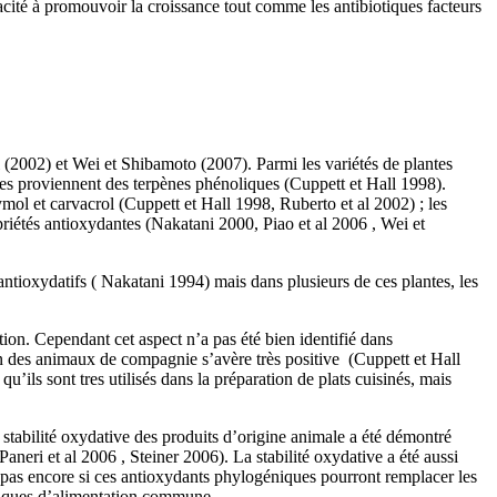
icacité à promouvoir la croissance tout comme les antibiotiques facteurs
al (2002) et Wei et Shibamoto
(2007). Parmi les variétés de plantes
ives proviennent des terpènes phénoliques (Cuppett et Hall 1998).
ol et carvacrol (Cuppett et Hall 1998, Ruberto et al 2002) ; les
riétés antioxydantes (Nakatani 2000, Piao et al 2006 , Wei et
ntioxydatifs ( Nakatani 1994) mais dans plusieurs de ces plantes, les
ion. Cependant cet aspect n’a pas été bien identifié dans
on des animaux de compagnie s’avère très positive (Cuppett et Hall
u’ils sont tres utilisés dans la préparation de plats cuisinés, mais
 stabilité oxydative des produits d’origine animale a été démontré
neri et al 2006 , Steiner 2006). La stabilité oxydative a été aussi
 pas encore si ces antioxydants phylogéniques pourront remplacer les
atiques d’alimentation commune.