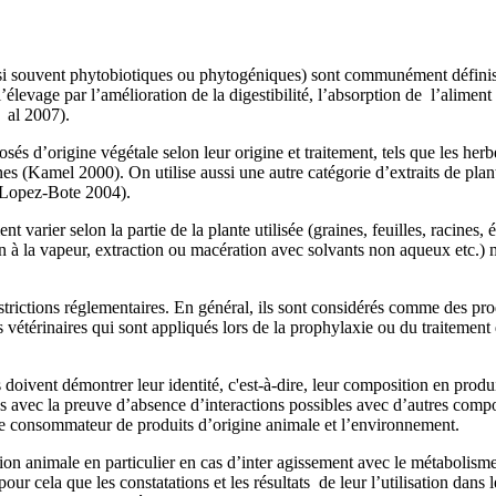
 aussi souvent phytobiotiques ou phytogéniques) sont communément défin
élevage par l’amélioration de la digestibilité, l’absorption de l’aliment
 al 2007).
és d’origine végétale selon leur origine et traitement, tels que les herbes
ines (Kamel 2000). On utilise aussi une autre catégorie d’extraits de plan
(Lopez-Bote 2004).
varier selon la partie de la plante utilisée (graines, feuilles, racines, é
ion à la vapeur, extraction ou macération avec solvants non aqueux etc.) 
estrictions réglementaires. En général, ils sont considérés comme des pr
vétérinaires qui sont appliqués lors de la prophylaxie ou du traitement
s
doivent démontrer leur identité, c'est-à-dire, leur composition en produi
és avec la preuve d’absence d’interactions possibles avec d’autres compos
 le consommateur de produits d’origine animale et l’environnement.
tation animale en particulier en cas d’inter agissement avec le métaboli
our cela que les constatations et les résultats de leur l’utilisation dan