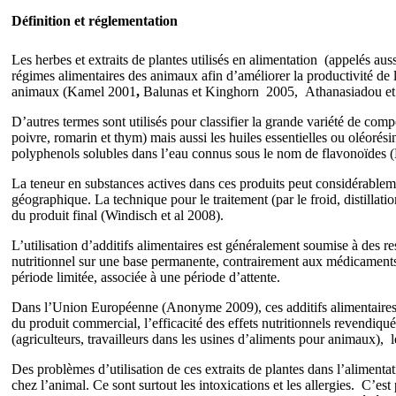
Définition et réglementation
Les herbes et extraits de plantes utilisés en alimentation (appelés
régimes alimentaires des animaux afin d’améliorer la productivité de l’
animaux (Kamel 2001
,
Balunas et Kinghorn 2005,
Athanasiadou et
D’autres termes sont utilisés pour classifier la grande variété de compos
poivre, romarin et thym) mais aussi les huiles essentielles ou oléorés
polyphenols solubles dans l’eau connus sous le nom de flavonoïdes 
La teneur en substances actives dans ces produits peut considérablement 
géographique. La technique pour le traitement (par le froid, distillat
du produit final
(Windisch et al 2008).
L’utilisation d’additifs alimentaires est généralement soumise à des r
nutritionnel sur une base permanente, contrairement aux médicaments 
période limitée, associée à une période d’attente.
Dans
l’Union Européenne (Anonyme 2009),
ces additifs alimentaire
du produit commercial, l’efficacité des effets nutritionnels revendiqu
(agriculteurs, travailleurs dans les usines d’aliments pour animaux),
Des problèmes
d’utilisation de ces extraits de plantes dans l’alimen
chez l’animal.
Ce sont surtout les intoxications et les allergies
.
C’est p