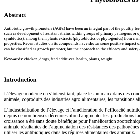
Abstract
Antibiotic growth promoters (AGPs) have been an integral part of the poultry feed
such as development of resistant strains within groups of primary pathogens or o
symbiotics), among them plants extracts (phytobiotics or phytogenics) from a wid
properties.
Recent studies on its compounds have shown some positive impact o
can be classified as growth promoter, but the approach to the efficacy and safety 
Keywords:
chicken, drugs, feed additives, health, plants, weight
Introduction
L’élevage moderne en s’intensifiant, place les animaux dans des cond
animale, coproduits des industries agro-alimentaires, les transitions 
L’industrialisation de l’élevage et l’amélioration de l’efficacité nutri
depuis de nombreuses décennies afin d’augmenter
les productions tou
croissance a été sans doute bénéfique pour l’amélioration zootechniq
animale résultantes de l’augmentation des résistances des pathogènes 
utiliser les antibiotiques dans les régimes alimentaires des animaux.