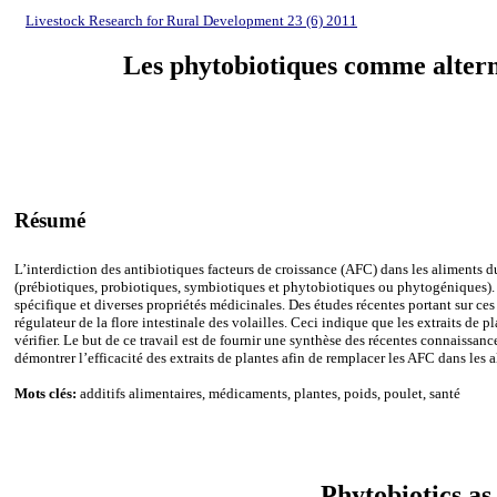
Livestock Research for Rural Development 23 (6) 2011
Les phytobiotiques comme alterna
Résumé
L’interdiction des antibiotiques facteurs de croissance (AFC) dans les aliments du
(prébiotiques, probiotiques, symbiotiques et phytobiotiques ou phytogéniques). C
spécifique et diverses propriétés médicinales.
Des études récentes portant sur ce
régulateur de la flore intestinale des volailles. Ceci indique que les extraits de 
vérifier. Le but de ce travail est de fournir une synthèse des récentes connaissanc
démontrer l’efficacité des extraits de plantes afin de remplacer les AFC dans les a
Mots clés:
additifs alimentaires, médicaments, plantes, poids, poulet, santé
Phytobiotics as