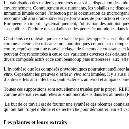
La valorisation des matières premières mises à la disposition des an
environnement. Contrairement aux ruminants, les volailles ne disposen
immunité limitée contre l’infection par la colonisation de microorgan
recommandé afin d’améliorer les performances de production et de san
Européenne a interdit systématiquement, l’utilisation des antibiotiqu
susceptibles d’induire des maladies et des pertes économiques dans le
C’est dans ce contexte que les extraits de plantes appelés aussi phyt
comme facteurs de croissance non antibiotiques comme par exemples les
contre, représentent une nouvelle classe de facteurs de croissance et l
peuvent être rencontrées à cause des variations diverses des origines b
divers composés actifs et ce sont beaucoup plus intéressées aux effe
L’hypothèse que les composés phytobiotiques pourraient améliorer la p
vitro.
Cependant les preuves d’effet
in vivo
sont limitées. Il y a auss
d’autres effets anti-infectieux (antibactérien, antiviral et antiparasi
Toutes ces suppositions sont actuellement traitées par le projet "REPL
comme alternatives naturelles aux antimicrobiens dans les aliment
Le but de ce travail est de fournir une synthèse des récentes connaissa
qui ont fait l’objet d’étude et de recherche pour démontrer leur effica
Les plantes et leurs extraits