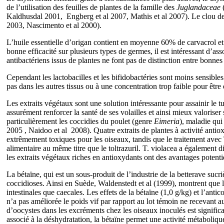
de l’utilisation des feuilles de plantes de la famille des
Juglandaceae
(
Kaldhusdal 2001, Engberg et al 2007, Mathis et al 2007). Le clou de gi
2003, Nascimento et al 2000).
L’huile essentielle d’origan contient en moyenne 60% de carvacrol et
bonne efficacité sur plusieurs types de germes, il est intéressant d’ass
antibactériens issus de plantes ne font pas de distinction entre bonnes
Cependant les lactobacilles et les bifidobactéries sont moins sensibles 
pas dans les autres tissus ou à une concentration trop faible pour être 
Les extraits végétaux sont une solution intéressante pour assainir le t
assurément renforcer la santé de ses volailles et ainsi mieux valorise
particulièrement les coccidies du poulet (genre
Eimeria
),
maladie qui 
2005 , Naidoo et al 2008).
Quatre extraits de plantes à activité anti
extrêmement toxiques pour les oiseaux, tandis que le traitement avec 
alimentaire au même titre que le toltrazuril. T. violacea a également 
les extraits végétaux riches en antioxydants ont des avantages potentie
La bétaïne, qui est un sous-produit de l’industrie de la betterave sucri
coccidioses. Ainsi en Suède, Waldenstedt et al (1999), montrent que l’
intestinales que caecales.
Les effets de la bétaïne (1,0 g/kg) et l’ant
n’a pas améliorée le poids vif par rapport au lot témoin ne recevant a
d’oocystes dans les excréments chez les oiseaux inoculés est significa
associé à la déshydratation, la bétaïne permet une activité métabolique 