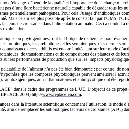
imaux d’élevage dépend de la qualité et l’importance de la charge micro
t pas d’une flore bactérienne naturelle capable de dégrader tous les nu
ismes potentiellement pathogènes. Pour cela l’usage d’antibiotiques com
té. Mais cela n’est plus possible après le constat fait par l’OMS
,
l’OIE
es facteurs de croissance dans l’alimentation animale. Ceci a conduit à
s exploitations.
obiotiques ou phytogéniques, ont fait l’objet de recherches pour évaluer
 probiotiques, les prébiotiques et les symbiotiques. Ces derniers ont dé
a connaissance deces additifs est encore limitée tant sur leur mode d’act
otaniques, de transformations et de compositions des plantes et de leurs 
ts sur les performances de production que sur les impacts physiologiqu
alatabilité de l’aliment n’a pas été bien démontrée ; par contre, de no
i l’hypothèse que les composés phytobiotiques peuvent améliorer l’activi
taire), antitoxigéniques, anti-inflammatoires et antimycotique ont été rep
ACE" dans le cadre des programmes de L’UE. L’objectif de ce projet est d
s (REPLACE 2004)
http://
www.replace-eu.com
.
nces dans la littérature scientifique concernant l’utilisation, le mode d’
cité, afin de remplacer les antibiotiques facteurs de croissance (AFC) dan