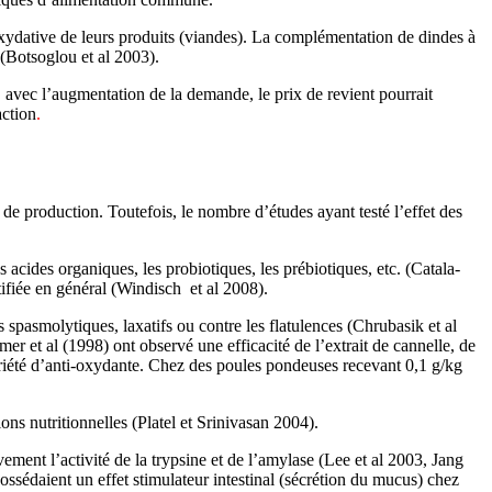
 oxydative de leurs produits (viandes). La complémentation de dindes à
 (Botsoglou et al 2003).
 avec l’augmentation de la demande, le prix de revient pourrait
action
.
es de production. Toutefois, le nombre d’études ayant testé l’effet des
acides organiques, les probiotiques, les prébiotiques, etc. (Catala-
stifiée en général (Windisch et al 2008).
spasmolytiques, laxatifs ou contre les flatulences (Chrubasik et al
almer et al (1998) ont observé une efficacité de l’extrait de cannelle, de
opriété d’anti-oxydante. Chez des poules pondeuses
recevant 0,1 g/kg
ions nutritionnelles (Platel et Srinivasan 2004).
vement l’activité de la trypsine et de l’amylase (Lee et al 2003, Jang
ossédaient un effet stimulateur intestinal (sécrétion du mucus) chez