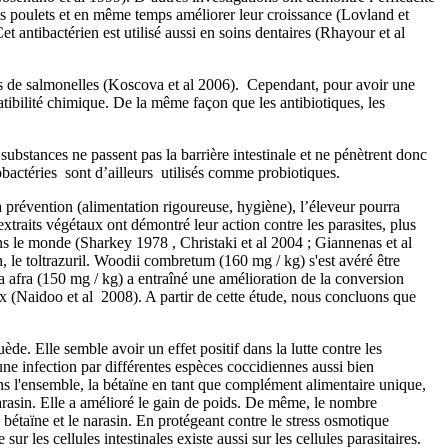
s poulets et en même temps améliorer leur croissance (Lovland et
t antibactérien est utilisé aussi en soins dentaires (Rhayour et al
es de salmonelles (Koscova et al 2006). Cependant, pour avoir une
patibilité chimique. De la même façon que les antibiotiques, les
 substances ne passent pas la barrière intestinale et ne pénètrent donc
idobactéries sont d’ailleurs utilisés comme probiotiques.
la prévention (alimentation rigoureuse, hygiène), l’éleveur pourra
xtraits végétaux ont démontré leur action contre les parasites, plus
ns le monde (Sharkey 1978 , Christaki et al 2004 ;
Giannenas et al
n, le toltrazuril. Woodii combretum (160 mg / kg) s'est avéré être
a afra (150 mg / kg) a entraîné une amélioration de la conversion
x (
Naidoo et al 2008).
A partir de cette étude, nous concluons que
ède. Elle semble avoir un effet positif dans la lutte contre les
une infection par différentes espèces coccidiennes aussi bien
Dans l'ensemble, la bétaïne en tant que complément alimentaire unique,
narasin. Elle a amélioré le gain de poids. De même, le nombre
bétaïne et le narasin
.
En protégeant contre le stress osmotique
r les cellules intestinales existe aussi sur les cellules parasitaires.