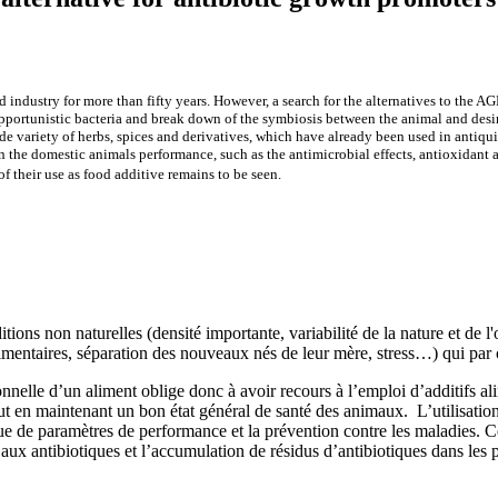
 industry for more than fifty years. However, a search for the alternatives to the A
pportunistic bacteria and break down of the symbiosis between the animal and desir
e variety of herbs, spices and derivatives, which have already been
used
in antiqui
n the
domestic animals performance,
such as the antimicrobial effects, antioxidant an
of their use as food additive remains to be seen.
itions non naturel
le
s (densité importante, variabilité de la nature et de 
alimentaires, séparation des nouveaux nés de leur mère, stress…) qui
par 
tionnelle d’un aliment oblige donc à avoir recours à l’emploi d’additifs al
t en maintenant un bon état général de santé des animaux. L’utilisatio
ue de paramètres de performance et la prévention contre les maladies. C
aux antibiotiques et l’accumulation de résidus d’antibiotiques dans les