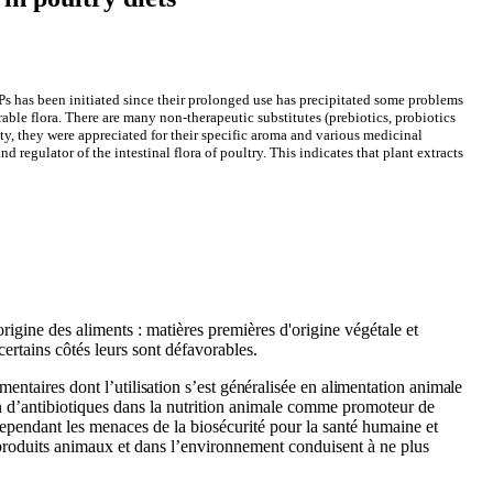
GPs has been initiated since their prolonged use has precipitated some problems
able flora.
There are many non-therapeutic substitutes (prebiotics, probiotics
ty,
they were
appreciated
for their specific aroma and various medicinal
d regulator of the intestinal flora of poultry.
This indicates that plant extracts
l'origine des aliments : matières premières d'origine végétale et
certains côtés
leurs sont défavorables
.
imentaires
dont
l’utilisation s’est généralisée en alimentation animale
n d’antibiotiques dans la nutrition animale comme promoteur de
ependant les menaces de la biosécurité pour la santé humaine et
 produits animaux et dans l’environnement conduisent à ne plus