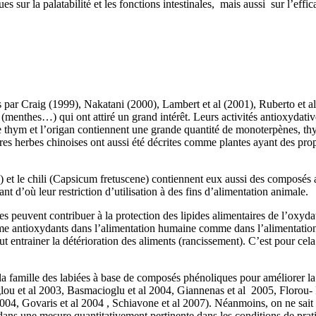
es sur la palatabilité et les fonctions intestinales, mais aussi sur l’eff
es par Craig (1999), Nakatani (2000), Lambert et al (2001), Ruberto et 
s (menthes…) qui ont attiré un grand intérêt. Leurs activités antioxydat
 thym et l’origan contiennent une grande quantité de monoterpènes, thym
es herbes chinoises ont aussi été décrites comme plantes ayant des prop
 et le chili (Capsicum fretuscene) contiennent eux aussi des composés a
nt d’où leur restriction d’utilisation à des fins d’alimentation animale.
 peuvent contribuer à la protection des lipides alimentaires de l’oxydat
 comme antioxydants dans l’alimentation humaine comme dans l’alimentati
 entrainer la détérioration des aliments (rancissement). C’est pour cela q
e la famille des labiées à base de composés phénoliques pour améliorer la
ou et al 2003, Basmacioglu et al 2004, Giannenas et al 2005, Florou- Pa
2004, Govaris et al 2004 , Schiavone et al 2007). Néanmoins, on ne sait
) dans une mesure quantitativement pertinente dans les conditions de pr