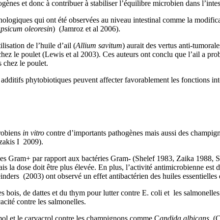
ogènes et donc à contribuer à stabiliser l’équilibre microbien dans l’int
ogiques qui ont été observées au niveau intestinal comme la modification
psicum oleoresin
)
(Jamroz et al 200
6).
isation de l’huile d’ail (
Allium savitum
) aurait des vertus anti-tumora
 chez le poulet (Lewis et al 2003). Ces auteurs ont conclu que l’ail a pro
 chez le poulet.
additifs phytobiotiques peuvent affecter favorablement les fonctions in
crobiens
in vitro
contre d’importants pathogènes mais aussi des champign
zakis I 2009
).
ries Gram+ par rapport aux bactéries Gram
-
(Shelef 1983, Zaika 1988, Sm
mais la dose doit être plus élevée. En plus, l’activité antimicrobienne 
nders (2003) ont observé un effet antibactérien des huiles essentielles 
s bois, de dattes et du thym pour lutter contre E. coli et les salmonelles
acité contre les salmonelles.
hymol et le carvacrol contre les champignons comme C
andida albicans
(Co