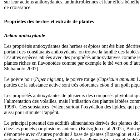
sur leur actions antioxydantes, antimicrobiennes et leur effets bénéfiqu
de croissance.
Propriétés des herbes et extraits de plantes
Action antioxydante
Les propriétés antioxydantes des herbes et épices ont été bien décrit
portant des constituants antioxydants, on trouve la famille des labiée
D’autres espèces labiées avec des propriétés antioxydatives comme le
plantes riches en flavonoïdes comme par exemple le thé vert ou d’autr
Shibamoto 2007).
Le poivre noir (
Piper nigrum
), le poivre rouge (
Capsicum annuum
L)
parties de la substance active sont très odorantes et/ou d’un goût piqua
Les propriétés antioxydantes de plusieurs des composés phytobiotiques
l’alimentation des volailles, mais l’utilisation des plantes labiées
1998).
Ces substances évitent surtout l’oxydation des lipides, qui peut
aussi pour stimuler l’appétit.
Le principal potentiel des additifs alimentaires dérivés des plantes d
chez les poulets par plusieurs auteurs
(Botsoglou et al 2002a, Botsogl
démontrée avec d’autres produits à base de plantes (Botsoglou et al 
antioxydants usuellement utilisés dans les aliments (α – tocophérols