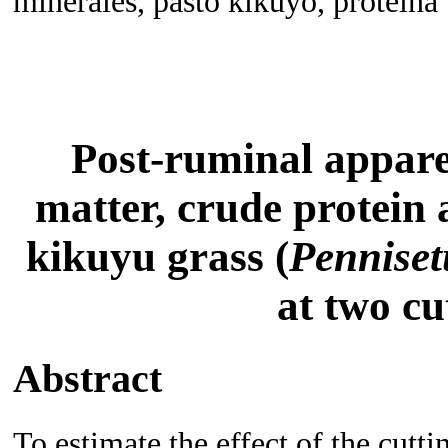
minerales, pasto kikuyo, proteína
Post-ruminal apparen
matter, crude protein
kikuyu grass (
Pennise
at two cu
Abstract
To estimate the effect of the cutti