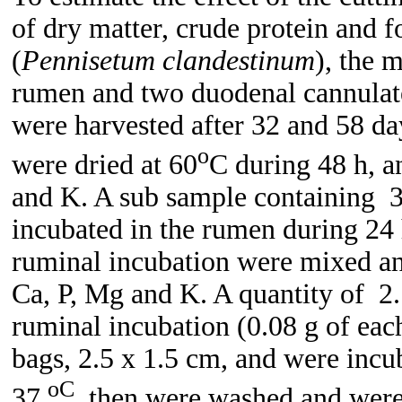
of dry matter, crude protein and 
(
Pennisetum
clandestinum
), the 
rumen and two duodenal cannulat
were harvested after 32 and 58 da
o
were dried at 60
C during 48 h, 
and K. A sub sample containing 3
incubated in the rumen during 24 
ruminal incubation were mixed an
Ca, P, Mg and K. A quantity of 2.
ruminal incubation (0.08 g of eac
bags, 2.5 x 1.5 cm, and were incu
oC
37
, then were washed and were