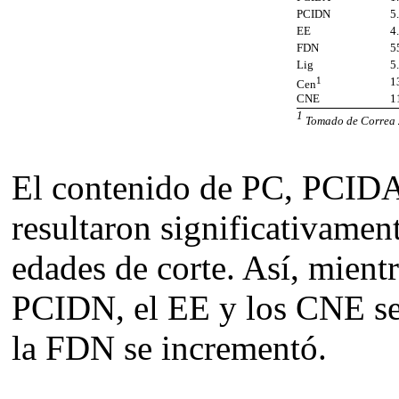
PCIDN
5
EE
4
FDN
5
Lig
5
1
1
Cen
CNE
1
1
Tomado de Correa
El contenido de PC, PCI
resultaron significativament
edades de corte. Así, mient
PCIDN, el EE y los CNE se 
la FDN se incrementó.