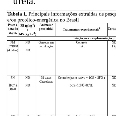
uréia.
Tabela 1.
Principais informações extraídas de pesq
e/ou protéico-energética no Brasil
Pasto e
-1
Animais e
PB (g kg
)
data do
peso inicial
1
Cons
e
Tratamentos experimentais
expto.
-1
MS (kg ha
)
Estação seca – suplementação pr
PM
ND
Garrotes em
Controle
N
07/1940
terminação
FA
1 k
(40 dias)
ND
PN
ND
92 vacas
Controle (pasto nativo + 1CS + 3FO )
N
Charolesas
1967 à
ND
5CS+15FO+80TL
N
1970