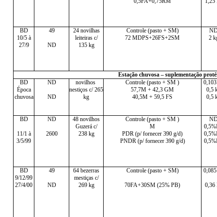
0,5FA+0,75RM
1,25
BD
49
24 novilhas
Controle (pasto + SM)
N
10/5 à
leiteiras c/
72 MDPS+26FS+2SM
2 k
27/9
ND
135 kg
Estação chuvosa – suplementação protéi
BD
ND
novilhos
Controle (pasto + SM )
0,103
Época
nestiços c/ 265
57,7M + 42,3 GM
0,5 
chuvosa
ND
kg
40,5M + 59,5 FS
0,5 
BD
ND
48 novilhos
Controle (pasto + SM )
N
Guzerá c/
M
0,5
11/1 à
2600
238 kg
PDR (p/ fornecer 390 g/d)
0,5
3/5/99
PNDR (p/ fornecer 390 g/d)
0,5
BD
49
64 bezerras
Controle (pasto + SM)
0,085
9/12/99
mestiças c/
27/4/00
ND
269 kg
70FA+30SM (25% PB)
0,36