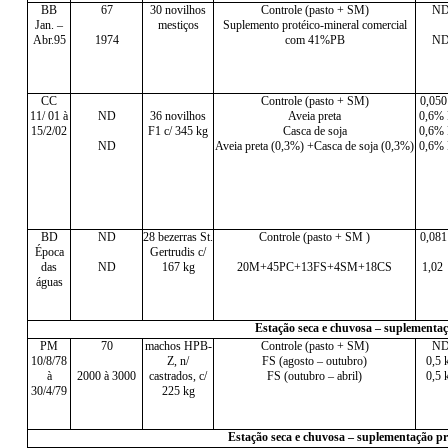
BB
67
30 novilhos
Controle (pasto + SM)
N
Jan. –
mestiços
Suplemento protéico-mineral comercial
Abr.95
1974
com 41%PB
N
CC
Controle (pasto + SM)
0,050
11/ 01 à
ND
36 novilhos
Aveia preta
0,6%
15/2/02
F1 c/ 345 kg
Casca de soja
0,6%
ND
Aveia preta (0,3%) +Casca de soja (0,3%)
0,6%
BD
ND
28 bezerras St.
Controle (pasto + SM )
0,081
Época
Gertrudis c/
das
ND
167 kg
20M+45PC+13FS+4SM+18CS
1,02
águas
Estação seca e chuvosa – suplementaç
PM
70
machos HPB-
Controle (pasto + SM)
N
10/8/78
Z, n/
FS (agosto – outubro)
0,5 
à
2000 à 3000
castrados, c/
FS (outubro – abril)
0,5 
30/4/79
225 kg
Estação seca e chuvosa – suplementação pro