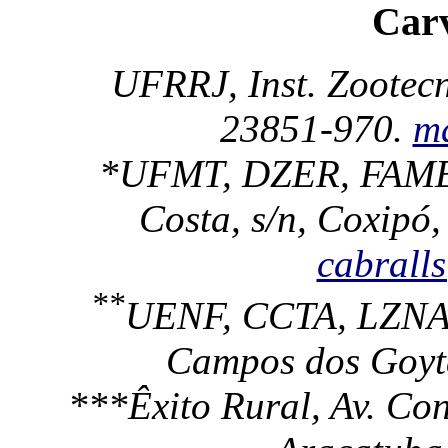
Car
UFRRJ, Inst. Zootecn
23851-970.
m
*UFMT, DZER, FAMEV
Costa, s/n, Coxipó
cabrall
**
UENF, CCTA, LZNA, 
Campos dos Goyta
***Êxito Rural, Av. Co