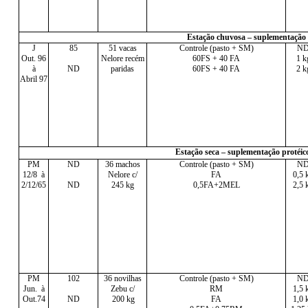
Estação chuvosa – suplementação 
J
85
51 vacas
Controle (pasto + SM)
N
Out. 96
Nelore recém
60FS + 40 FA
1 k
à
ND
paridas
60FS + 40 FA
2 k
Abril 97
Estação seca – suplementação protéic
PM
ND
36 machos
Controle (pasto + SM)
N
12/8 à
Nelore c/
FA
0,5 
2/12/65
ND
245 kg
0,5FA+2MEL
2,5 
PM
102
36 novilhas
Controle (pasto + SM)
N
Jun. à
Zebu c/
RM
1,5 
Out.74
ND
200 kg
FA
1,0 