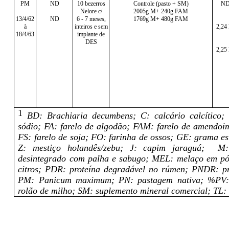
PM
ND
10 bezerros
Controle (pasto + SM)
N
Nelore c/
2005g M+ 240g FAM
13/4/62
ND
6 - 7 meses,
1769g M+ 480g FAM
à
inteiros e sem
2,24
18/4/63
implante de
DES
2,25
1
BD: Brachiaria decumbens; C: calcário calcítico;
sódio; FA: farelo de algodão; FAM:
farelo de amendoi
FS: farelo de soja; FO: farinha de ossos; GE: grama e
Z: mestiço holandês/zebu; J: capim jaraguá; M
desintegrado com palha e sabugo; MEL: melaço em pó
citros; PDR: proteína degradável no rúmen; PNDR: p
PM: Panicum maximum; PN: pastagem nativa; %PV: 
rolão de milho; SM: suplemento mineral comercial; TL: 