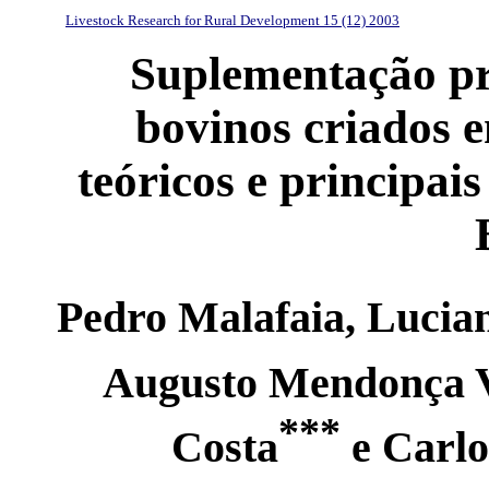
Livestock Research for Rural Development 15 (12) 2003
Suplementação pr
bovinos criados 
teóricos e principai
Pedro Malafaia, Lucian
Augusto Mendonça V
***
Costa
e Carlo