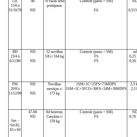
GE
46
70 vacas zebu
Controle (pasto + SM)
N
15/6 à
primíparas
31/10/78
ND
FA
0,513
BD
ND
32 novilhas
Controle (pasto + SM)
nd
23/4 à
5/8 c/ 164 kg
FS
0,25
6/11/80
ND
FS
0,50
PM
ND
Novilhas
1SM+1C+25FS+73MDPS
2,3 
20/8 à
mestiças c/
1SM+1C+5FCO+30FA+24M+39MDPS
2,3 
11/12/90
ND
173 kg
47-66
84 bezerras
Controle (pasto + SM)
N
ND
Canchim c/
FS
0,70
Jun. -
159 kg
Set.82,
83 e 84