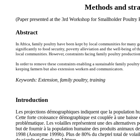
Methods and stra
(Paper presented at the 3rd Workshop for Smallholder Poultry 
Abstract
In Africa, family poultry have been kept by local communities for many ge
significantly to food security, poverty alleviation and the well-being of 
local communities. However, constraints facing family poultry production 
In order to remove these constraints enabling a sustainable family poultr
keeping farmers but also extension workers and communicators.
Keywords: Extension, family poultry, training
Introduction
Les projections démographiques indiquent que la population h
Cette forte croissance démographique est couplée à une baisse co
problématique. Les volailles représentent une des alternatives p
but de fournir à la population humaine des produits animaux de 
1998 (Anonyme 1999b). Plus de 80% du cheptel total de volaille
de viande et d'œufs en Afrique.