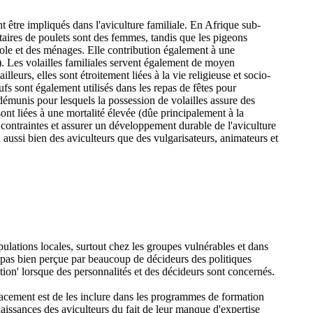
 être impliqués dans l'aviculture familiale. En Afrique sub-
taires de poulets sont des femmes, tandis que les pigeons
ole et des ménages. Elle contribution également à une
. Les volailles familiales servent également de moyen
leurs, elles sont étroitement liées à la vie religieuse et socio-
eufs sont également utilisés dans les repas de fêtes pour
démunis pour lesquels la possession de volailles assure des
sont liées à une mortalité élevée (dûe principalement à la
s contraintes et assurer un développement durable de l'aviculture
n aussi bien des aviculteurs que des vulgarisateurs, animateurs et
populations locales, surtout chez les groupes vulnérables et dans
st pas bien perçue par beaucoup de décideurs des politiques
mation' lorsque des personnalités et des décideurs sont concernés.
icacement est de les inclure dans les programmes de formation
aissances des aviculteurs du fait de leur manque d'expertise