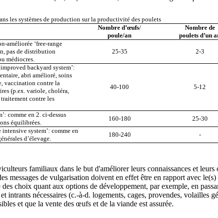
dans les systèmes de production sur la productivité des poulets
Nombre d’œufs
/
Nombre de
poule/an
poulets d’un a
on-améliorée ‘free-range
, pas de distribution
25-35
2-3
 ou médiocres.
 ‘improved backyard system’:
ntaire, abri amélioré, soins
, vaccination contre la
40-100
5-12
res (p.ex. variole, choléra,
 traitement contre les
m’: comme en 2. ci-dessus
160-180
25-30
ons équilibrées.
le intensive system’: comme en
180-240
-
générales d’élevage.
culteurs familiaux dans le but d'améliorer leurs connaissances et leurs ca
es messages de vulgarisation doivent en effet être en rapport avec le(s)
ire des choix quant aux options de développement, par exemple, en passa
s et intrants nécessaires (c.-à-d. logements, cages, provendes, volailles 
ibles et que la vente des œufs et de la viande est assurée.