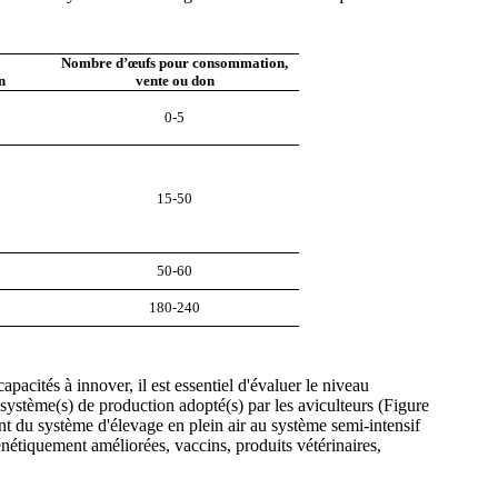
Nombre d’œufs pour consommation,
n
vente ou don
0-5
15-50
50-60
180-240
pacités à innover, il est essentiel d'évaluer le niveau
 système(s) de production adopté(s) par les aviculteurs (Figure
nt du système d'élevage en plein air au système semi-intensif
génétiquement améliorées, vaccins, produits vétérinaires,