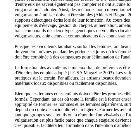
d'entre eux ne savent également pas compter et n'ont aucune for
vulgarisation à adopter. Ainsi, des méthodes non-conventionnelles
vulgarisation à utiliser doivent être simples (Alders et Bagnol 
supports didactiques écrits lors de leur formation. Au cours des
équipements d'élevage, gestion du cheptel, alimentation, amélio
traits comparatifs des deux types génétiques de volailles (locale
vulgarisateurs, animateurs et communicateurs des connaissances 
Puisque les aviculteurs familiaux, surtout les femmes, ont beauc
doivent être prévues pendant les périodes et jours où les femmes
doit être combinée à des campagnes pour l'élimination de l'anal
La formation des aviculteurs familiaux doit, de préférence, être
d'être de plus en plus adopté (LEISA Magazine 2003). Les vulga
pratiques sur le terrain. Par ailleurs, les artisans locaux devraie
matériaux locaux disponibles ou facilement disponibles.
Bien que les femmes et les enfants doivent être les groupes cibl
formés. Cependant, au cas où toute la famille est à former ensem
approprié de former les hommes et les femmes séparément, surto
dépend du contexte socioculturel et religieux. Former les avicu
tant que groupes sociaux, ils ont à répondre l'un vis-à-vis de l'
vulgarisation est plus facile parce que chaque stagiaire devien
c'est possible, facilitera leur formation dans l'intention d'améli