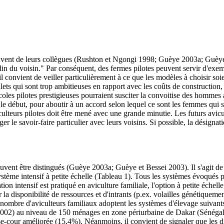
ouvent de leurs collègues (Rushton et Ngongi 1998; Guèye 2003a; Guèye
jardin du voisin." Par conséquent, des fermes pilotes peuvent servir d'exe
 il convient de veiller particulièrement à ce que les modèles à choisir s
ulets qui sont trop ambitieuses en rapport avec les coûts de constructio
vicoles pilotes prestigieuses pourraient susciter la convoitise des hommes
ès le début, pour aboutir à un accord selon lequel ce sont les femmes qui 
ulteurs pilotes doit être mené avec une grande minutie. Les futurs avicu
 le savoir-faire particulier avec leurs voisins. Si possible, la désignatio
ent être distingués (Guèye 2003a; Guèye et Bessei 2003). Il s'agit de l
ystème intensif à petite échelle (Tableau 1). Tous les systèmes évoqués pl
tion intensif est pratiqué en aviculture familiale, l'option à petite échel
la disponibilité de ressources et d'intrants (p.ex. volailles génétiqueme
nombre d'aviculteurs familiaux adoptent les systèmes d'élevage suivants: 
2) au niveau de 150 ménages en zone périurbaine de Dakar (Sénégal) a
se-cour améliorée (15,4%). Néanmoins, il convient de signaler que les 