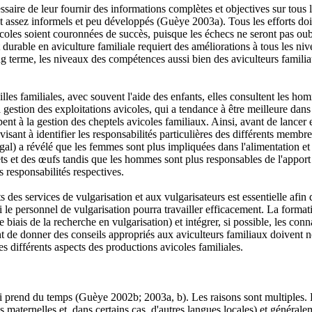
cessaire de leur fournir des informations complètes et objectives sur tous
 assez informels et peu développés (Guèye 2003a). Tous les efforts doiv
icoles soient couronnées de succès, puisque les échecs ne seront pas oubl
urable en aviculture familiale requiert des améliorations à tous les niv
ong terme, les niveaux des compétences aussi bien des aviculteurs famil
illes familiales, avec souvent l'aide des enfants, elles consultent les ho
gestion des exploitations avicoles, qui a tendance à être meilleure dans
ent à la gestion des cheptels avicoles familiaux. Ainsi, avant de lancer
e visant à identifier les responsabilités particulières des différents me
 a révélé que les femmes sont plus impliquées dans l'alimentation et l'
lets et des œufs tandis que les hommes sont plus responsables de l'apport 
 responsabilités respectives.
s des services de vulgarisation et aux vulgarisateurs est essentielle afin 
i le personnel de vulgarisation pourra travailler efficacement. La format
le biais de la recherche en vulgarisation) et intégrer, si possible, les co
ent de donner des conseils appropriés aux aviculteurs familiaux doivent
 différents aspects des productions avicoles familiales.
 qui prend du temps (Guèye 2002b; 2003a, b). Les raisons sont multiples. 
 maternelles et, dans certains cas, d'autres langues locales) et généralem