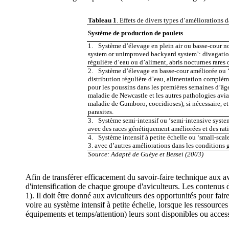
Tableau 1
. Effets de divers types d’améliorations 
Système de production de poulets
1.
Système d’élevage en plein air ou basse-cour n
system or unimproved backyard system’: divagation
régulière d’eau ou d’aliment, abris nocturnes rares
2.
Système d’élevage en basse-cour améliorée ou
distribution régulière d’eau, alimentation compléme
pour les poussins dans les premières semaines d’âge
maladie de Newcastle et les autres pathologies aviai
maladie de Gumboro, coccidioses), si nécessaire, et
parasites.
3.
Système semi-intensif ou ‘semi-intensive syste
avec des races génétiquement améliorées et des rati
4.
Système intensif à petite échelle ou ‘small-sca
3. avec d’autres améliorations dans les conditions 
Source: Adapté de Guèye et Bessei
(
2003
)
Afin de transférer efficacement du savoir-faire technique aux avi
d'intensification de chaque groupe d'aviculteurs. Les contenus d
1). Il doit être donné aux aviculteurs des opportunités pour fa
voire au système intensif à petite échelle, lorsque les ressource
équipements et temps/attention) leurs sont disponibles ou access