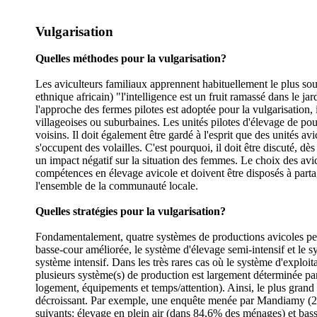
Vulgarisation
Quelles méthodes pour la vulgarisation?
Les aviculteurs familiaux apprennent habituellement le plus s
ethnique africain) "l'intelligence est un fruit ramassé dans le 
l'approche des fermes pilotes est adoptée pour la vulgarisation,
villageoises ou suburbaines. Les unités pilotes d'élevage de po
voisins. Il doit également être gardé à l'esprit que des unités a
s'occupent des volailles. C'est pourquoi, il doit être discuté, d
un impact négatif sur la situation des femmes. Le choix des avic
compétences en élevage avicole et doivent être disposés à partager
l'ensemble de la communauté locale.
Quelles stratégies pour la vulgarisation?
Fondamentalement, quatre systèmes de productions avicoles peuv
basse-cour améliorée, le système d'élevage semi-intensif et le s
système intensif. Dans les très rares cas où le système d'exploita
plusieurs système(s) de production est largement déterminée par 
logement, équipements et temps/attention). Ainsi, le plus grand 
décroissant. Par exemple, une enquête menée par Mandiamy (200
suivants: élevage en plein air (dans 84,6% des ménages) et bas