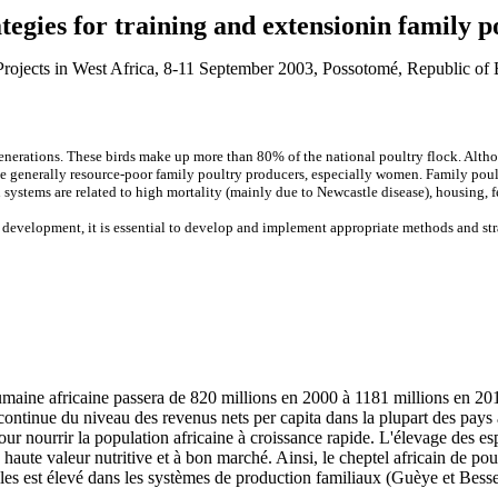
tegies for training and extensionin family p
Projects
in West Africa, 8-11 September 2003, Possotomé, Republic of 
nerations. These birds make up more than 80% of the national poultry flock. Althou
the generally resource-poor family poultry producers, especially women. Family poult
systems are related to high mortality (mainly due to Newcastle disease), housing, f
y development, it is essential to develop and implement appropriate methods and stra
umaine africaine passera de 820 millions en 2000 à 1181 millions en 2
ntinue du niveau des revenus nets per capita dans la plupart des pays af
our nourrir la population africaine à croissance rapide. L'élevage des es
haute valeur nutritive et à bon marché. Ainsi, le cheptel africain de po
s est élevé dans les systèmes de production familiaux (Guèye et Bessei