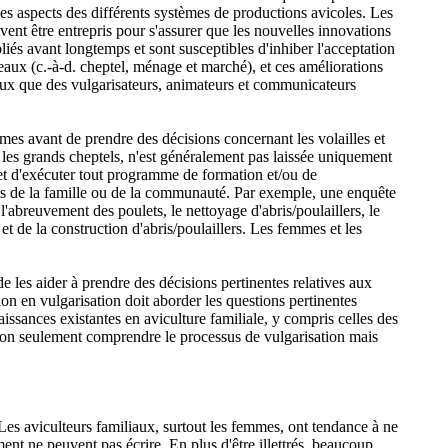
 les aspects des différents systèmes de productions avicoles. Les
ent être entrepris pour s'assurer que les nouvelles innovations
iés avant longtemps et sont susceptibles d'inhiber l'acceptation
eaux (c.-à-d. cheptel, ménage et marché), et ces améliorations
iaux que des vulgarisateurs, animateurs et communicateurs
mmes avant de prendre des décisions concernant les volailles et
 les grands cheptels, n'est généralement pas laissée uniquement
 et d'exécuter tout programme de formation et/ou de
mbres de la famille ou de la communauté. Par exemple, une enquête
abreuvement des poulets, le nettoyage d'abris/poulaillers, le
et de la construction d'abris/poulaillers. Les femmes et les
de les aider à prendre des décisions pertinentes relatives aux
ion en vulgarisation doit aborder les questions pertinentes
nnaissances existantes en aviculture familiale, y compris celles des
 non seulement comprendre le processus de vulgarisation mais
Les aviculteurs familiaux, surtout les femmes, ont tendance à ne
ent ne peuvent pas écrire. En plus d'être illettrés, beaucoup