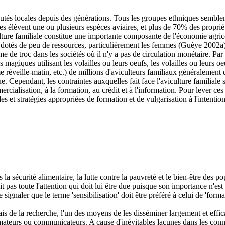
utés locales depuis des générations. Tous les groupes ethniques semblent
s élèvent une ou plusieurs espèces aviaires, et plus de 70% des proprié
ture familiale constitue une importante composante de l'économie agric
 dotés de peu de ressources, particulièrement les femmes (Guèye 2002a)
 de troc dans les sociétés où il n'y a pas de circulation monétaire. Par ail
s magiques utilisant les volailles ou leurs oeufs, les volailles ou leurs o
 réveille-matin, etc.) de millions d'aviculteurs familiaux généralement 
e. Cependant, les contraintes auxquelles fait face l'aviculture familiale 
rcialisation, à la formation, au crédit et à l'information. Pour lever ce
des et stratégies appropriées de formation et de vulgarisation à l'intentio
s la sécurité alimentaire, la lutte contre la pauvreté et le bien-être des 
it pas toute l'attention qui doit lui être due puisque son importance n'e
e signaler que le terme 'sensibilisation' doit être préféré à celui de 'for
ais de la recherche, l'un des moyens de les disséminer largement et eff
imateurs ou communicateurs. A cause d'inévitables lacunes dans les conn