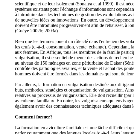
scientifique et de leur isolement (Sonaiya et al 1999), il est né
systèmes existants pour l'échange d'informations sont cependant
à introduire dans les techniques de gestion des exploitations av
de nouvelles idées ou innovations. En outre, un développement d
doivent être introduites progressivement afin de rehausser, à l
(Guèye 2002b; 2003a).
Bien que les femmes jouent un rôle clé dans l'entretien des vola
les œufs (c.-à-d. consommation, vente, échange). Cependant, la 
aux femmes. En Afrique, tous les membres de la famille particip
vulgarisation, il est essentiel de mener des actions de recherch
au niveau de 150 ménages en zone périurbaine de Dakar (Sénégal)
contrôle des pathologies aviaires, et la vente et l'achat des pou
hommes doivent être formés dans les domaines qui sont de leurs
Par ailleurs, la formation en vulgarisation destinée aux dirigeant
buts, méthodes, stratégies et organisation de vulgarisation. Ains
relatives au processus de vulgarisation. Elle doit recueillir (par 
aviculteurs familiaux. En outre, les vulgarisateurs qui envisag
également avoir des connaissances techniques adéquates dans les
Comment former?
La formation en aviculture familiale est une tâche difficile et
parler couramment que des langues locales (c.-à-d. leurs langues