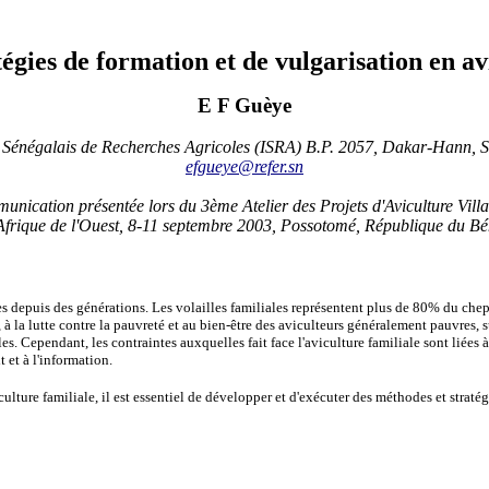
égies de formation et de vulgarisation en av
E F Guèye
t Sénégalais de Recherches Agricoles (ISRA)
B.P. 2057, Dakar-Hann, S
efgueye@refer.sn
nication présentée lors du 3ème Atelier des Projets d'Aviculture Vill
Afrique de l'Ouest, 8-11 septembre 2003, Possotomé, République du Bé
s depuis des générations. Les volailles familiales représentent plus de 80% du chept
, à la lutte contre la pauvreté et au bien-être des aviculteurs généralement pauvres,
s. Cependant, les contraintes auxquelles fait face l'aviculture familiale sont liées
 et à l'information.
ulture familiale, il est essentiel de développer et d'exécuter des méthodes et stratég