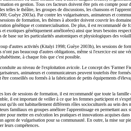
mation en gestion. Tous ces facteurs doivent être pris en compte pour d
 telles le théâtre, les groupes de discussions, les chansons et l'apprent
2000; Guèye 2003a). Par contre les vulgarisateurs, animateurs et communi
 sessions de formation, les thèmes à aborder doivent couvrir les domaines
ration génétique et commercialisation. De plus, il est recommandé de fo
s et exotiques génétiquement améliorées) ainsi que leurs besoins respectif
de base sur les particularités anatomiques et physiologiques des volaill
oup d'autres activités (Kitalyi 1998; Guèye 2003b), les sessions de forma
 n'ont pas beaucoup d'autres obligations, même si l'exercice est une vér
phabétisme, à chaque fois que c'est possible.
 conduite au niveau de l'exploitation avicole. Le concept des 'Farmer Fi
risateurs, animateurs et communicateurs peuvent toutefois être formés 
nt être conseillés ou formés à la fabrication de petits équipements d'éleva
es lors de sessions de formation, il est recommandé que toute la famille 
ble, il est important de veiller à ce que les femmes participent et s'ex
ut qu'ils ont habituellement différents rôles socioculturels au sein de
lteurs familiaux en groupes améliore l'apprentissage en permettant aux s
autre pour mettre en exécution les pratiques et innovations acquises dans
t un agent de vulgarisation pour sa communauté. En outre, la mise sur pi
orer leurs compétences.