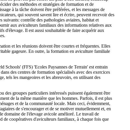
écider des méthodes et stratégies de formation et de
issage à la tâche doivent être préférées, et les messages de
cateurs, qui souvent savent lire et écrire, peuvent recevoir des
 suivants: contrôle des pathologies aviaires, habitat et
urnir aux aviculteurs familiaux des informations relatives aux
s d'élevage. Il est aussi souhaitable de faire acquérir aux
es.
tion et les réunions doivent être courtes et fréquentes. Elles
itable gageure. En outre, la formation en aviculture familiale
eld Schools' (FFS) 'Ecoles Paysannes de Terrain' est entrain
dans des centres de formation spécialisés avec des exercices
ge, tels les mangeoires et les abreuvoirs, en utilisant des
ou des groupes particuliers intéressés puissent également être
priment de la même manière que les hommes. Parfois, il est plus
s ménages et de la communauté locale. Mais ceci, évidemment,
tagiaires de s'encourager et de se motiver mutuellement et, en
 le domaine de l'élevage avicole amélioré. Le travail de
ed de coopératives d'aviculteurs familiaux, à chaque fois que