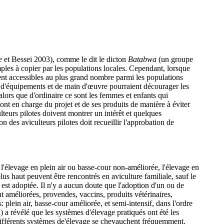
 et Bessei 2003), comme le dit le dicton
Batabwa
(un groupe
mples à copier par les populations locales. Cependant, lorsque
oient accessibles au plus grand nombre parmi les populations
n, d'équipements et de main d'œuvre pourraient décourager les
 alors que d'ordinaire ce sont les femmes et enfants qui
sont en charge du projet et de ses produits de manière à éviter
lteurs pilotes doivent montrer un intérêt et quelques
n des aviculteurs pilotes doit recueillir l'approbation de
'élevage en plein air ou basse-cour non-améliorée, l'élevage en
us haut peuvent être rencontrés en aviculture familiale, sauf le
le est adoptée. Il n'y a aucun doute que l'adoption d'un ou de
nt améliorées, provendes, vaccins, produits vétérinaires,
plein air, basse-cour améliorée, et semi-intensif, dans l'ordre
 révélé que les systèmes d'élevage pratiqués ont été les
différents systèmes de'élevage se chevauchent fréquemment.