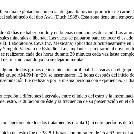
90 en una explotación comercial de ganado bovino productor de carne. G
ical subhúmedo del tipo Aw1 (Duch 1988). Esta zona tiene una temperat
de 60 días de haber parido y en buenas condiciones de salud. Los animal
sales minerales a libertad. Las vacas se palparon para conocer el estad
, Laboratorios Ceva Inc. Mexicana) aplicados subcutáneamente en la su
 mg de Valerato de Estradiol. Los implantes se retiraron al noveno día 
es se realizaron cada dos horas durante 30 minutos cada vez hasta compl
al del mismo cuando ya no se dejaron montar.
 alguno de dos grupos de inseminación artificial. Las vacas en el grup
s del grupo AM/PM (n=29) se inseminaron 12 horas después del inicio de
 inseminación fue realizada por la misma persona con experiencia. El dia
ncepción a diferentes intervalos entre el inicio del estro y la insemi
o del estro, la duración de éste y la frecuencia de su presentación en el d
 concepción entre los dos tratamientos (Tabla 1) ni entre períodos de 6 
el inicio del estro fue de 38"8.1 horas, con un rango de 25 a 63 horas. 