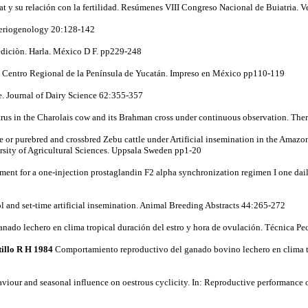
 y su relación con la fertilidad. Resúmenes VIII Congreso Nacional de Buiatria.
Theriogenology 20:128-142
ediciòn. Harla. México D F. pp229-248
. Centro Regional de la Península de Yucatán. Impreso en México pp110-119
tle. Journal of Dairy Science 62:355-357
strus in the Charolais cow and its Brahman cross under continuous observation. T
or purebred and crossbred Zebu cattle under Artificial insemination in the Amazon 
rsity of Agricultural Sciences. Uppsala Sweden pp1-20
ent for a one-injection prostaglandin F2 alpha synchronization regimen I one dai
l and set-time artificial insemination. Animal Breeding Abstracts 44:265-272
ado lechero en clima tropical duración del estro y hora de ovulación. Técnica P
tillo R H 1984
Comportamiento reproductivo del ganado bovino lechero en clima trop
aviour and seasonal influence on oestrous cyclicity. In: Reproductive performance