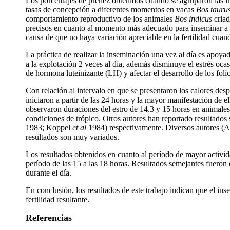
Los porcentajes de preñez obtenidos cuando se agruparon las i
tasas de concepción a diferentes momentos en vacas
Bos
tauru
comportamiento reproductivo de los animales
Bos indicus
criad
precisos en cuanto al momento más adecuado para inseminar a est
causa de que no haya variación apreciable en la fertilidad cuan
La práctica de realizar la inseminación una vez al día es apoy
a la explotación 2 veces al día, además disminuye el estrés oc
de hormona luteinizante (LH) y afectar el desarrollo de los fol
Con relación al intervalo en que se presentaron los calores desp
iniciaron a partir de las 24 horas y la mayor manifestación de e
observaron duraciones del estro de 14.3 y 15 horas en animale
condiciones de trópico. Otros autores han reportado resultados
1983; Koppel
et al
1984) respectivamente. Diversos autores 
resultados son muy variados.
Los resultados obtenidos en cuanto al período de mayor activida
período de las 15 a las 18 horas. Resultados semejantes fuero
durante el día.
En conclusión, los resultados de este trabajo indican que el in
fertilidad resultante.
Referencias