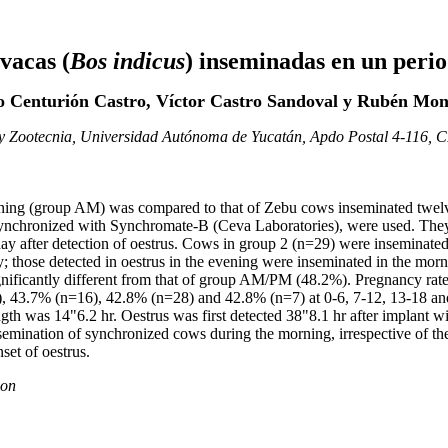
vacas (
Bos indicus
) inseminadas en un period
 Centurión Castro, Víctor Castro Sandoval y Rubén Mon
 y Zootecnia, Universidad Autónoma de Yucatán, Apdo Postal 4-116, 
ing (group AM) was compared to that of Zebu cows inseminated twelve h
ynchronized with Synchromate-B (Ceva Laboratories), were used. The
 after detection of oestrus. Cows in group 2 (n=29) were inseminated tw
; those detected in oestrus in the evening were inseminated in the morn
ificantly different from that of group AM/PM (48.2%). Pregnancy rates
, 43.7% (n=16), 42.8% (n=28) and 42.8% (n=7) at 0-6, 7-12, 13-18 and 1
gth was 14"6.2 hr. Oestrus was first detected 38"8.1 hr after implant w
semination of synchronized cows during the morning, irrespective of th
set of oestrus.
ion