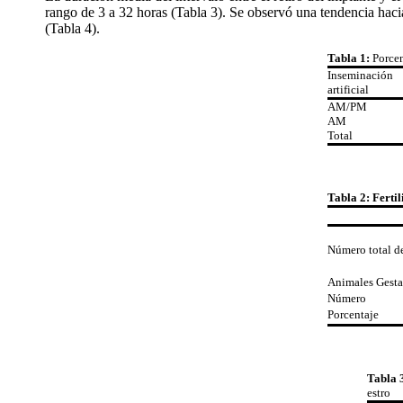
rango de 3 a 32 horas (Tabla 3). Se observó una tendencia hacia
(Tabla 4).
Tabla 1:
Porcen
Inseminación
artificial
AM/PM
AM
Total
Tabla 2: Ferti
Número total d
Animales Gesta
Número
Porcentaje
Tabla 
estro