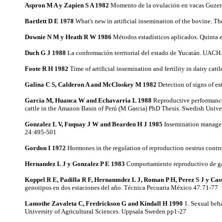
Aspron M A y Zapien S A 1982
Momento de la ovulación en vacas Guzerat
Bartlett D E 1978
What's new in artificial insemination of the bovine. 
Downie N M y Heath R W 1986
Métodos estadísticos aplicados. Quinta 
Duch G J 1988
La conformación territorial del estado de Yucatán. UACH
Foote R H 1982
Time of artificial insemination and fertility in dairy cat
Galina C S, Calderon A and McCloskey M 1982
Detection of signs of e
Garcia M, Huanca W and Echavarria L 1988
Reproductive performance 
cattle in the Amazon Basin of Perú (M Garcia) PhD Thesis. Swedish Unive
Gonzalez L V, Fuquay J W and Bearden H J 1985
Insemination managem
24:495-501
Gordon I 1972
Hormones in the regulation of reproduction oestrus contro
Hernandez L J y Gonzalez P E 1983
Comportamiento reproductivo de gan
Koppel R E, Padilla R F, Hernanmdez L J, Roman P H, Perez S J y Cas
genotipos en dos estaciones del año. Técnica Pecuaria México 47:71-77
Lamothe Zavaleta C, Fredrickson G and Kindall H 1990
1. Sexual beh
University of Agricultural Sciences. Uppsala Sweden pp1-27