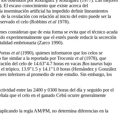
 a los obtenidos por Rodríguez y Rodríguez (1977). Las mejores
). El escaso conocimiento que existe acerca del
la inseminación artificial ha impedido definir lineamientos
 la ovulación con relación al inicio del estro puede ser la
observado el celo (Robbins
et al
1978).
nes consideran que de esta forma se evita que el técnico acuda
ado experimentalmente que el estrés puede reducir la secreción
ortalidad embrionaria (Zarco 1990).
 Porras
et al
(1990), quienes informaron que los celos se
o fue similar a la reportada por Troconiz
et al
(1978), que
ración del celo de 14.63"4.7 horas en vacas
Bos taurus
bajo
 el trópico, 13.9"1.5 y 14.1"1.0 horas (Hernández y González
es inferiores al promedio de este estudio. Sin embargo, los
ctividad entre las 2400 y 0300 horas del día y seguido por el
ñala que el celo en el ganado Cebú ocurre generalmente
o aplicando la regla AM/PM, no determina diferencias en la