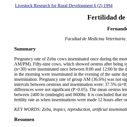
Livestock Research for Rural Development 6 (2) 1994
Fertilidad de 
Fernando
Facultad de Medicina Veterinaria
Summary
Pregnancy rate of Zebu cows inseminated once during the morn
AM/PM). Fifty-nine cows, which showed oestrus after being s
(n=30) were inseminated once between 8:00 and 12:00 hr the day
in the morning were inseminated in the evening of the same day
insemination. Pregnancy rate of group AM (36.6%) was not sign
intervals between oestrous and insemination were: 37.5% (n=8)
differences were not significant (P>0.05). The mean oestrus len
between 2400 hr (midnight) and 0600hr. It is concluded that in
fertility rate as when inseminations were made 12 hours after on
KEY WORDS: Zebu, tropics, reproduction, artificial inseminat
Resumen