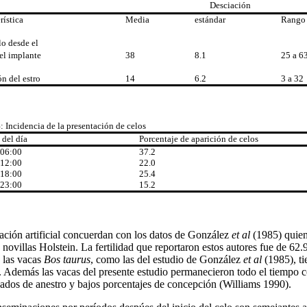
Desciación
rística
Media
estándar
Rango
lo desde el
del implante
38
8.1
25 a 6
n del estro
14
6.2
3 a 32
4
: Incidencia de la presentación de celos
 del día
Porcentaje de aparición de celos
 06:00
37.2
 12:00
22.0
 18:00
25.4
 23:00
15.2
ación artificial concuerdan con los datos de González
et al
(1985) quiene
novillas Holstein. La fertilidad que reportaron estos autores fue de 
e las vacas
Bos taurus
, como las del estudio de González
et
al
(1985), ti
 Además las vacas del presente estudio permanecieron todo el tiempo co
dos de anestro y bajos porcentajes de concepción (Williams 1990).