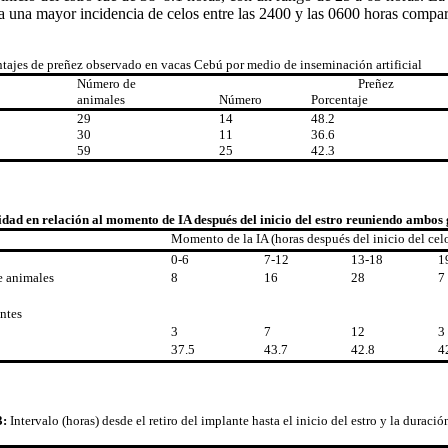
 una mayor incidencia de celos entre las 2400 y las 0600 horas comparad
tajes de preñez observado en vacas Cebú por medio de inseminación artificial
Número de
Preñez
animales
Número
Porcentaje
29
14
48.2
30
11
36.6
59
25
42.3
lidad en relación al momento de IA después del inicio del estro reuniendo ambos
Momento de la IA (horas después del inicio del cel
0-6
7-12
13-18
1
e animales
8
16
28
7
ntes
3
7
12
3
37.5
43.7
42.8
4
3:
Intervalo (horas) desde el retiro del implante hasta el inicio del estro y la duració