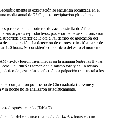
eográficamente la explotación se encuentra localizada en el
ura media anual de 23 C y una precipitación pluvial media
es pastoreaban en potreros de zacate estrella de Africa
o de sus órganos reproductivos, posteriormente se sincronizaron
perficie exterior de la oreja. Al tiempo de aplicación del
de su aplicación. La detección de calores se inició a partir de
etar 120 horas. Se consideró como inicio del estro el momento
o AM (n=30) fueron inseminadas en la mañana (entre las 8 y las
l celo. Se utilizó el semen de un mismo toro y de un mismo
gnóstico de gestación se efectuó por palpación transrectal a los
nación se compararon por medio de Chi cuadrada (Downie y
ía y la noche no se analizaron estadísticamente.
horas después del celo (Tabla 2).
La duración del celo tuvo una media de 14"6.4 horas con un