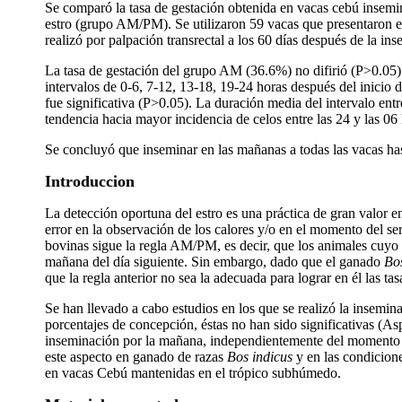
Se comparó la tasa de gestación obtenida en vacas cebú insemi
estro (grupo AM/PM). Se utilizaron 59 vacas que presentaron
realizó por palpación transrectal a los 60 días después de la in
La tasa de gestación del grupo AM (36.6%) no difirió (P>0.05)
intervalos de 0-6, 7-12, 13-18, 19-24 horas después del inicio
fue significativa (P>0.05). La duración media del intervalo entr
tendencia hacia mayor incidencia de celos entre las 24 y las 06 
Se concluyó que inseminar en las mañanas a todas las vacas hasta
Introduccion
La detección oportuna del estro es una práctica de gran valor 
error en la observación de los calores y/o en el momento del s
bovinas sigue la regla AM/PM, es decir, que los animales cuyo e
mañana del día siguiente. Sin embargo, dado que el ganado
Bos
que la regla anterior no sea la adecuada para lograr en él las 
Se han llevado a cabo estudios en los que se realizó la insemina
porcentajes de concepción, éstas no han sido significativas (A
inseminación por la mañana, independientemente del momento del
este aspecto en ganado de razas
Bos indicus
y en las condicione
en vacas Cebú mantenidas en el trópico subhúmedo.