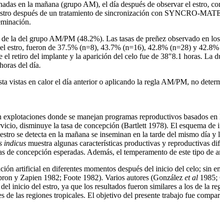
nadas en la mañana (grupo AM), el día después de observar el estro, co
 estro después de un tratamiento de sincronización con SYNCRO-MATE
seminación.
 de la del grupo AM/PM (48.2%). Las tasas de preñez observado en los 
 del estro, fueron de 37.5% (n=8), 43.7% (n=16), 42.8% (n=28) y 42.8% 
e el retiro del implante y la aparición del celo fue de 38"8.1 horas. La
horas del día.
 vistas en calor el día anterior o aplicando la regla AM/PM, no determin
en explotaciones donde se manejan programas reproductivos basados en l
ervicio, disminuye la tasa de concepción (Bartlett 1978). El esquema de
stro se detecta en la mañana se inseminan en la tarde del mismo día y l
 indicus
muestra algunas características productivas y reproductivas d
tasas de concepción esperadas. Además, el temperamento de este tipo de a
ción artificial en diferentes momentos después del inicio del celo; sin e
spron y Zapien 1982; Foote 1982). Varios autores (González
et al
1985; 
 inicio del estro, ya que los resultados fueron similares a los de la r
s de las regiones tropicales. El objetivo del presente trabajo fue compa