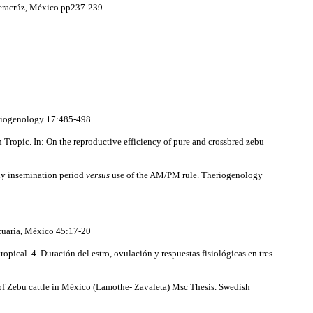
 Veracrúz, México pp237-239
heriogenology 17:485-498
Tropic. In: On the reproductive efficiency of pure and crossbred zebu
ly insemination period
versus
use of the AM/PM rule. Theriogenology
ecuaria, México 45:17-20
ical. 4. Duración del estro, ovulación y respuestas fisiológicas en tres
 of Zebu cattle in México (Lamothe- Zavaleta) Msc Thesis. Swedish