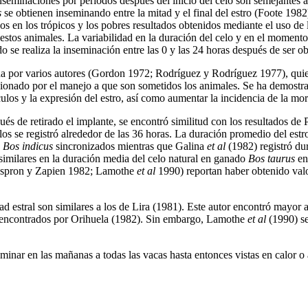
nseminaciones por períodos despúes del inicio del celo son semejantes
s
se obtienen inseminando entre la mitad y el final del estro (Foote 1982
os en los trópicos y los pobres resultados obtenidos mediante el uso de 
os animales. La variabilidad en la duración del celo y en el momento de
do se realiza la inseminación entre las 0 y las 24 horas después de ser 
ada por varios autores (Gordon 1972; Rodríguez y Rodríguez 1977), quie
asionado por el manejo a que son sometidos los animales. Se ha demostr
ículos y la expresión del estro, así como aumentar la incidencia de la m
ués de retirado el implante, se encontró similitud con los resultados de
llos se registró alrededor de las 36 horas. La duración promedio del estr
s
Bos
indicus
sincronizados mientras que Galina
et al
(1982) registró du
 similares en la duración media del celo natural en ganado
Bos
taurus
en
(Aspron y Zapien 1982; Lamothe
et al
1990) reportan haber obtenido valor
d estral son similares a los de Lira (1981). Este autor encontró mayor a
n encontrados por Orihuela (1982). Sin embargo, Lamothe
et al
(1990) se
seminar en las mañanas a todas las vacas hasta entonces vistas en calor 