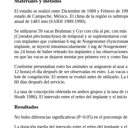
Materiales y metodos
El estudio se realizó entre Diciembre de 1989 y Febrero de 19
estado de Campeche, México. El clima de la región es subtrop
anual de 1483 mm (SARH 1989-1990).
Se utilizaron 59 vacas Brahman y Gyr con cría al pie, con más 
(
Cynodon
plectostachyus
) de temporal y se suplementaron con 
con implantes que contenían 6 mg de Norgestomet (Syncromate-B
implante, se inyectó intramuscularmente 3 mg de Norgestomet y 5
las 24 horas de haber retirado los implantes y las observacion
en que las vacas se dejaron montar por primera vez y como fin
Conforme presentaban estro los animales se asignaron al azar a
12 horas) el día después de ser observadas en estro. Las vaca
lote de congelación. El semen se evaluó antes de utilizarlo. La
60 días después del servicio.
La tasa de concepción obtenida en ambos grupos y la tasa de co
Heath 1986). El intervalo entre el retiro del implante y el inici
Resultados
No hubo diferencias significativas (P>0.05) en el porcentaje de
La duración media del intervalo entre el retiro del implante y 