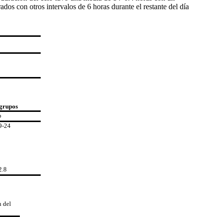
os con otros intervalos de 6 horas durante el restante del día
 grupos
o
9-24
2.8
n del