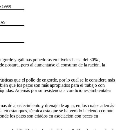
o 1990)
ZAS
engorde y gallinas ponedoras en niveles hasta del 30% ,
de postura, pero al aumentarse el consumo de la ración, la
rústicas que el pollo de engorde, por lo cual se le considera más
ién que los patos son más apropiados para el trabajo con
ilíquidas. Además por su resistencia a condiciones ambientales
temas de abastecimiento y drenaje de agua, en los cuales además
cría en estanques, técnica esta que se ha venido haciendo común
onde los patos son criados en asociación con peces en