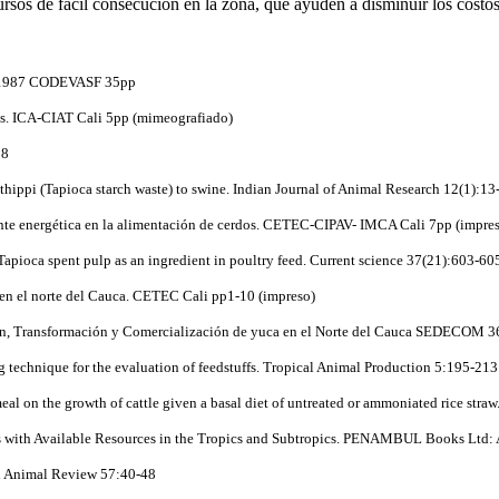
ursos de fácil consecución en la zona, que ayuden a disminuir los costos
ia 1987 CODEVASF 35pp
dos. ICA-CIAT Cali 5pp (mimeografiado)
18
thippi (Tapioca starch waste) to swine. Indian Journal of Animal Research 12(1):13
nte energética en la alimentación de cerdos. CETEC-CIPAV- IMCA Cali 7pp (impre
Tapioca spent pulp as an ingredient in poultry feed. Current science 37(21):603-60
en el norte del Cauca. CETEC Cali pp1-10 (impreso)
n, Transformación y Comercialización de yuca en el Norte del Cauca SEDECOM 3
g technique for the evaluation of feedstuffs. Tropical Animal Production 5:195-213
eal on the growth of cattle given a basal diet of untreated or ammoniated rice stra
with Available Resources in the Tropics and Subtropics. PENAMBUL Books Ltd: 
ld Animal Review 57:40-48