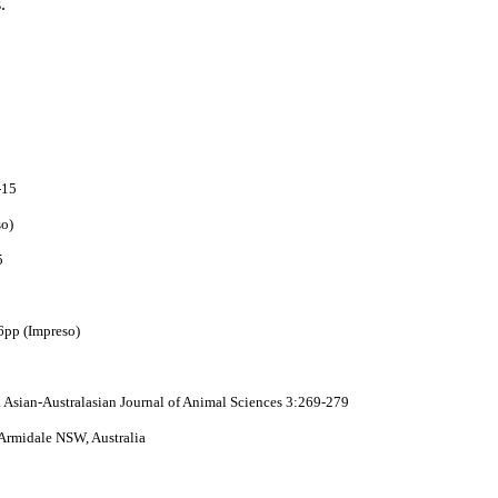
.
-15
so)
5
6pp (Impreso)
w. Asian-Australasian Journal of Animal Sciences 3:269-279
Armidale NSW, Australia