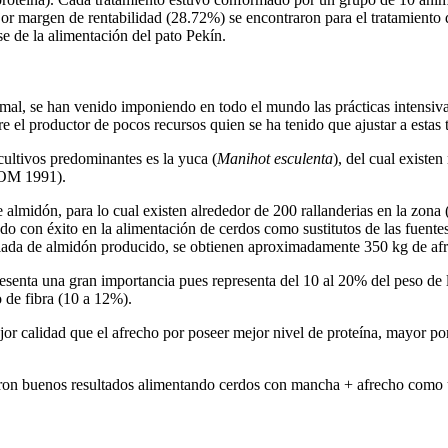
 margen de rentabilidad (28.72%) se encontraron para el tratamiento d
e de la alimentación del pato Pekín.
mal, se han venido imponiendo en todo el mundo las prácticas intensiva
e el productor de pocos recursos quien se ha tenido que ajustar a estas
ultivos predominantes es la yuca (
Manihot
esculenta
), del cual existe
COM 1991).
de almidón, para lo cual existen alrededor de 200 rallanderias en la 
ndo con éxito en la alimentación de cerdos como sustitutos de las fuen
elada de almidón producido, se obtienen aproximadamente 350 kg de a
resenta una gran importancia pues representa del 10 al 20% del peso d
o de fibra (10 a 12%).
or calidad que el afrecho por poseer mejor nivel de proteína, mayor p
ron buenos resultados alimentando cerdos con mancha + afrecho como ún