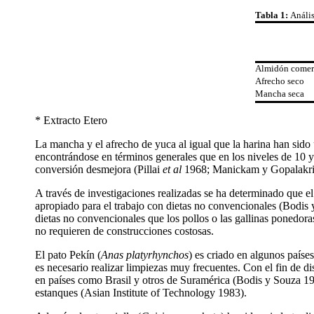
Tabla 1:
Anális
Almidón comer
Afrecho seco
Mancha seca
* Extracto Etero
La mancha y el afrecho de yuca al igual que la harina han sido 
encontrándose en términos generales que en los niveles de 10 y
conversión desmejora (Pillai
et al
1968; Manickam y Gopalakris
A través de investigaciones realizadas se ha determinado que el
apropiado para el trabajo con dietas no convencionales (Bodis
dietas no convencionales que los pollos o las gallinas ponedora
no requieren de construcciones costosas.
El pato Pekín (
Anas platyrhynchos
) es criado en algunos paíse
es necesario realizar limpiezas muy frecuentes. Con el fin de d
en países como Brasil y otros de Suramérica (Bodis y Souza 198
estanques (Asian Institute of Technology 1983).