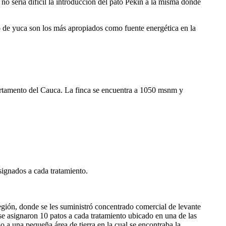
 no sería difícil la introducción del pato Pekín a la misma donde
o de yuca son los más apropiados como fuente energética en la
artamento del Cauca. La finca se encuentra a 1050 msnm y
signados a cada tratamiento.
egión, donde se les suministró concentrado comercial de levante
 se asignaron 10 patos a cada tratamiento ubicado en una de las
o a una pequeña área de tierra en la cual se encontraba la