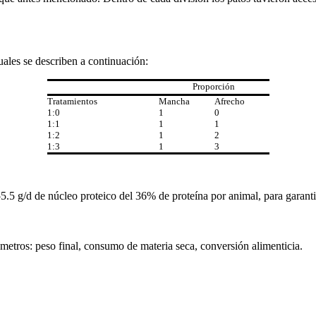
ales se describen a continuación:
Proporción
Tratamientos
Mancha
Afrecho
1:0
1
0
1:1
1
1
1:2
1
2
1:3
1
3
55.5 g/d de núcleo proteico del 36% de proteína por animal, para garant
ámetros: peso final, consumo de materia seca, conversión alimenticia.