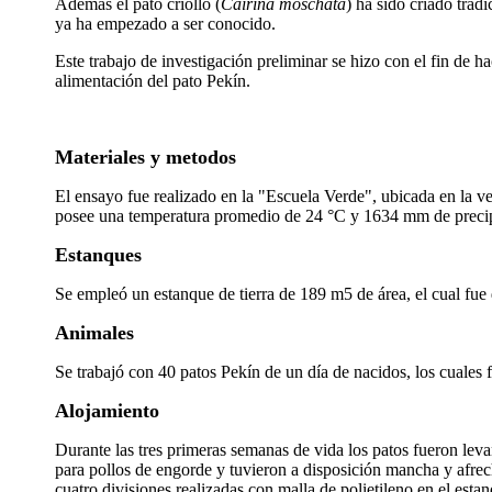
Además el pato criollo (
Cairina moschata
) ha sido criado trad
ya ha empezado a ser conocido.
Este trabajo de investigación preliminar se hizo con el fin de
alimentación del pato Pekín.
Materiales y metodos
El ensayo fue realizado en la "Escuela Verde", ubicada en la
posee una temperatura promedio de 24 °C y 1634 mm de precip
Estanques
Se empleó un estanque de tierra de 189 m5 de área, el cual fue 
Animales
Se trabajó con 40 patos Pekín de un día de nacidos, los cuales
Alojamiento
Durante las tres primeras semanas de vida los patos fueron lev
para pollos de engorde y tuvieron a disposición mancha y afrech
cuatro divisiones realizadas con malla de polietileno en el est