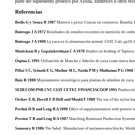
parte del suplemento proteico por Azolla, lombrices u otros rec
Referencias
Bodis G y Souza B 1987
Marreco e peixe Criacao en consorcio. Brasil
Buitrago J A 1972
Resultados de estudios recientes en nutrición de cer
Buitrago J A 1990
La yuca en la alimentación animal. CIAT, Cali, pp10-
Manickam R y Gopalakrishnan C A 1978
Studies on feeding of Tapioca 
Ospina L 1991
Utilización de Mancha y Afrecho de yuca como única fue
Pillai S C, Srinath E G, Mathur M L, Naidu P M y Muthanna P G 1968
Ruiz R 1988
Mejoramiento tecnológico para plantas de almidon de yuca 
SEDECOM PNR CVC CIAT CETEC FINANCIACOOP 1991
Producció
Orskov E R, Hovell F D DeB and Mould F 1980
The use of the nylon ba
Perdok H B and Leng R A 1990
Effect of supplementation with protein m
Preston T R and Leng R A 1987
Matching Ruminant Production Systems 
Sansoucy R 1986
The Sahel: Manufacture of molasses-urea blocks. Wor