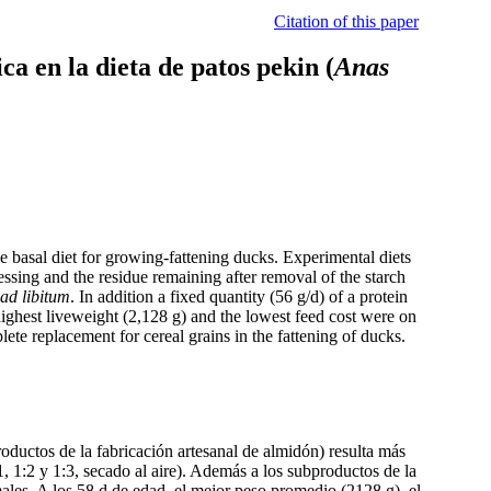
Citation of this paper
ca en la dieta de patos pekin (
Anas
e basal diet for growing-fattening ducks. Experimental diets
ssing and the residue remaining after removal of the starch
ad
libitum
. In addition a fixed quantity (56 g/d) of a protein
ighest liveweight (2,128 g) and the lowest feed cost were on
lete replacement for cereal grains in the fattening of ducks.
oductos de la fabricación artesanal de almidón) resulta más
 1:2 y 1:3, secado al aire). Además a los subproductos de la
les. A los 58 d de edad, el mejor peso promedio (2128 g), el