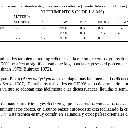
is proximal del almidón de yuca y sus subproductos (Fuente: Adaptado de Buitrag
NUTRIMENTOS (% DE LA MS)
MATERIA
SECA(%)
PC
ENN
EE*
FIBRA
CENI
cial
87.2
0.7
99.0
0.3
0.5
0.4
86.9
2.5
82.0
0.8
12.5
4.3
89.28
4.2
91.0
1.0
0.7
1.5
utilizados también como ingredientes en la ración de cerdos, pollos de 
 20% no afectan significativamente la ganancia de peso o el porcentaje 
hnan 1978; Buitrago 1972).
 pato Pekín (
Anas platyrhynchos
) se adapta más fácilmente a las dietas 
 y Souza 1987). En trabajos realizados en CIPAV se ha determinado tamb
s ya que se adaptan más fácilmente a las dietas rústicas, líquidas o sem
s de manera tradicional; es decir en galpones cerrados con costosos sis
isminuir estos costos, en algunos países europeos se está realizando la 
7). Esta técnica es muy común en Tailandia y otros países orientales d