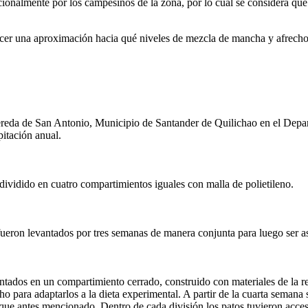
icionalmente por los campesinos de la zona, por lo cual se considera que
 hacer una aproximación hacia qué niveles de mezcla de mancha y afrech
 vereda de San Antonio, Municipio de Santander de Quilichao en el Dep
itación anual.
dividido en cuatro compartimientos iguales con malla de polietileno.
 fueron levantados por tres semanas de manera conjunta para luego ser a
antados en un compartimiento cerrado, construido con materiales de la r
o para adaptarlos a la dieta experimental. A partir de la cuarta semana
anque antes mencionado. Dentro de cada división los patos tuvieron acces