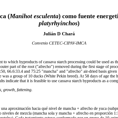
ca (
Manihot esculenta
) como fuente energeti
platyrhyinchos
)
Julián D Chará
Convenio CETEC-CIPAV-IMCA
nt to which byproducts of cassava starch processing could be used as th
er part of the root ("afrecho") removed during the first stage of proce
0:50, 66.6:33.4 and 75:25 "mancha" and "afrecho" air-dried basis given
 was a group of 10 ducks (White Pekin breed). At 58 days of age the h
s indicate that it is feasible to use cassava starch byproducts as a comp
 growth, fattening.
ar una aproximación hacia qué nivel de mancha + afrecho de yuca (subpr
ro niveles de mezcla (mancha sola y mancha + afrecho en proporción 1:1,
proteína). Cada tratamiento estuvo conformado por un grupo de 10 anima