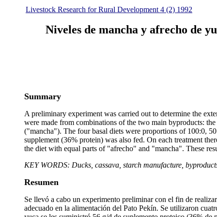
Livestock Research for Rural Development 4 (2) 1992
Niveles de mancha y afrecho de yu
Summary
A preliminary experiment was carried out to determine the exte
were made from combinations of the two main byproducts: the out
("mancha"). The four basal diets were proportions of 100:0, 5
supplement (36% protein) was also fed. On each treatment there
the diet with equal parts of "afrecho" and "mancha". These result
KEY WORDS: Ducks, cassava, starch manufacture, byproducts,
Resumen
Se llevó a cabo un experimento preliminar con el fin de realiz
adecuado en la alimentación del Pato Pekín. Se utilizaron cuat
yuca se les suministró 56 g/d de suplemento proteico (36% de 