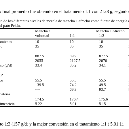
final promedio fue obtenido en el tratamiento 1:1 con 2128 g, seguido
to de los diferentes niveles de mezcla de mancha + afrecho como fuente de energía 
el pato Pekín.
Mancha a
Mancha + Afrecho
voluntad
1:1
1:2
tamiento
10
10
10
yo
35
35
35
887.5
895
877.5
2055
2127.5
2070
so (g/d)
33.4
35.2
34.1
)*
co
55.5
55.5
55.5
139.5
74.2
49.5
----
69.3
93.7
ateria
174.5
176.4
175.6
imenticia
5.22
5.01
5.15
 1:3 (157 g/d) y la mejor conversión en el tratamiento 1:1 ( 5.01:1).