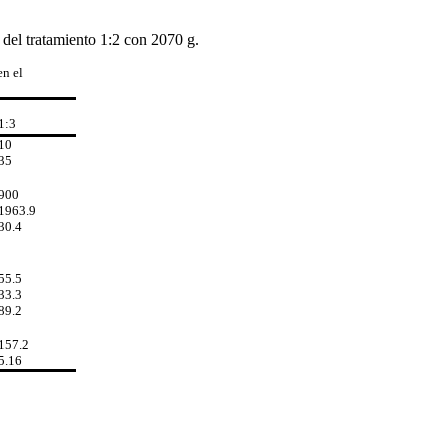
 del tratamiento 1:2 con 2070 g.
en el
1:3
10
35
900
1963.9
30.4
55.5
33.3
89.2
157.2
5.16