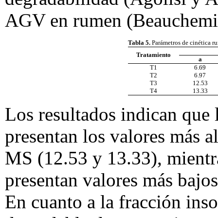
AGV en rumen (Beauchemin
Tabla 5.
Parámetros de cinética ru
Tratamiento
a
T1
6.69
T2
6.97
T3
12.53
T4
13.33
Los resultados indican que 
presentan los valores más al
MS (12.53 y 13.33), mientr
presentan valores más bajos
En cuanto a la fracción ins