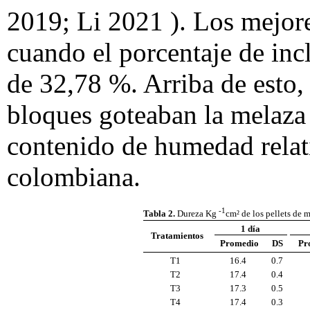
2019; Li 2021 ). Los mejore
cuando el porcentaje de inc
de 32,78 %. Arriba de esto,
bloques goteaban la melaza 
contenido de humedad relat
colombiana.
-1
Tabla 2.
Dureza Kg
cm² de los pellets de 
1 día
Tratamientos
Promedio
DS
Pr
T1
16.4
0.7
T2
17.4
0.4
T3
17.3
0.5
T4
17.4
0.3