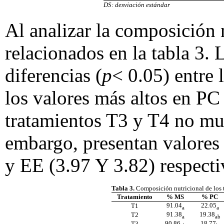
DS: desviación estándar
Al analizar la composición n
relacionados en la tabla 3.
diferencias (
p
< 0.05) entre 
los valores más altos en P
tratamientos T3 y T4 no mue
embargo, presentan valore
y EE (3.97 Y 3.82) respect
Tabla 3.
Composición nutricional de los 
Tratamiento
% MS
% PC
91.04
22.05
T1
a
a
91.38
19.38
T2
a
ab
90.86
18.77
T3