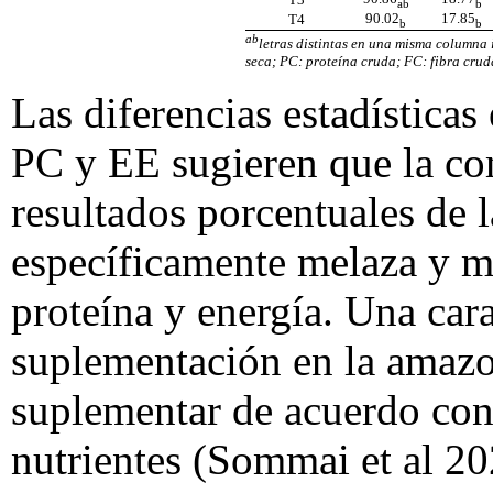
ab
b
90.02
17.85
T4
b
b
ab
letras distintas en una misma columna 
seca; PC: proteína cruda; FC: fibra cruda
Las diferencias estadísticas
PC y EE sugieren que la co
resultados porcentuales de l
específicamente melaza y m
proteína y energía. Una cara
suplementación en la amazo
suplementar de acuerdo con 
nutrientes (Sommai et al 20