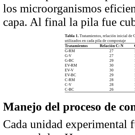
los microorganismos eficient
capa. Al final la pila fue cu
Tabla 1.
Tratamientos, relación inicial de
utilizados en cada pila de compostaje
Tratamientos
Relación C: N
G-RM
27
G-V
27
G-BC
29
EV-RM
30
EV-V
30
EV-BC
29
C-RM
28
C-V
28
C-BC
26
Manejo del proceso de co
Cada unidad experimental f