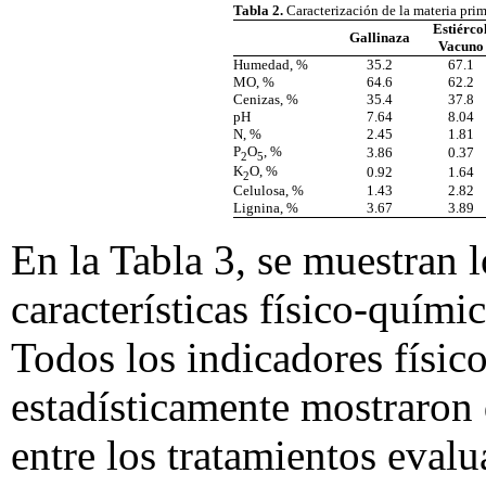
Tabla 2.
Caracterización de la materia prim
Estiérco
Gallinaza
Vacuno
Humedad, %
35.2
67.1
MO, %
64.6
62.2
Cenizas, %
35.4
37.8
pH
7.64
8.04
N, %
2.45
1.81
P
O
, %
3.86
0.37
2
5
K
O, %
0.92
1.64
2
Celulosa, %
1.43
2.82
Lignina, %
3.67
3.89
En la Tabla 3, se muestran l
características físico-quím
Todos los indicadores físic
estadísticamente mostraron 
entre los tratamientos eval