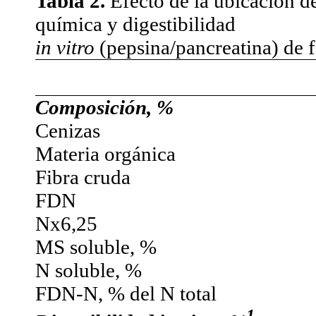
Tabla 2.
Efecto de la ubicación de
química y digestibilidad
in vitro
(pepsina/pancreatina) de f
Composición, %
Cenizas
Materia orgánica
Fibra cruda
FDN
Nx6,25
MS soluble, %
N soluble, %
FDN-N, % del N total
1