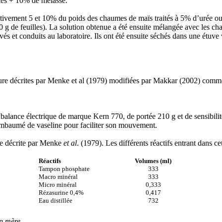
les + 10% de mélasse.
pectivement 5 et 10% du poids des chaumes de maïs traités à 5% d’urée o
0 g de feuilles). La solution obtenue a été ensuite mélangée avec les c
vés et conduits au laboratoire. Ils ont été ensuite séchés dans une étuve
dure décrites par Menke et al (1979) modifiées par Makkar (2002) comme
e balance électrique de marque Kern 770, de portée 210 g et de sensibil
t embaumé de vaseline pour faciliter son mouvement.
re décrite par Menke
et al
. (1979). Les différents réactifs entrant dans ce
Réactifs
Volumes (ml)
Tampon phosphate
333
Macro minéral
333
Micro minéral
0,333
Rézasurine 0,4%
0,417
Eau distillée
732
on mère