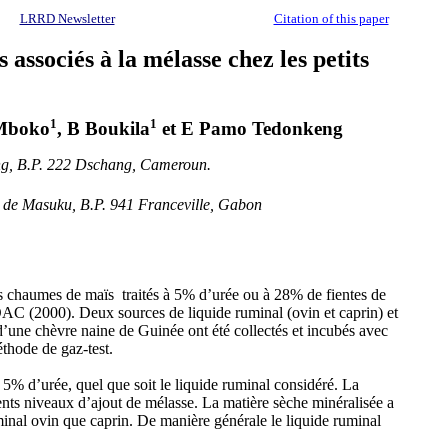
LRRD Newsletter
Citation of this paper
 associés à la mélasse chez les petits
1
1
 Mboko
, B Boukila
et E Pamo Tedonkeng
ang, B.P. 222 Dschang, Cameroun.
s de Masuku, B.P. 941 Franceville, Gabon
s chaumes de maïs traités à 5% d’urée ou à 28% de fientes de
OAC (2000). Deux sources de liquide ruminal (ovin et caprin) et
 d’une chèvre naine de Guinée ont été collectés et incubés avec
éthode de gaz-test.
 5% d’urée, quel que soit le liquide ruminal considéré. La
ents niveaux d’ajout de mélasse. La matière sèche minéralisée a
minal ovin que caprin. De manière générale le liquide ruminal