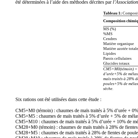
été déterminées à l’aide des méthodes décrites par
l’Association
Tableau 1:
Compositi
Composition chimi
MS (%)
%MS
Cendres
Matière organique
Matière azotée total
Lipides
Parois cellulaires
Glucides totaux
CM5+M0(témoin) = c
d’urée+5% de mélas
maïs traités à 28% d
poules+5% de mélas
sèche.
Six rations ont été utilisées dans cette étude :
CM5+M0 (témoin) : chaumes de maïs traités à 5% d’urée + 0%
CM5+M5 : chaumes de maïs traités à 5% d’urée + 5% de mélas
CM5+M10 : chaumes de maïs traités à 5% d’urée + 10% de mél
CM28+M0 (témoin) : chaumes de maïs traités à 28% de fientes
CM28+M5 : chaumes de maïs traités à 28% de fientes de poule