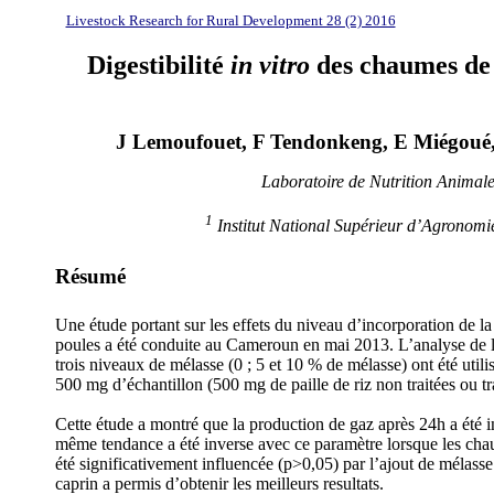
Livestock Research for Rural Development 28 (2) 2016
Digestibilité
in vitro
des chaumes de m
J Lemoufouet, F Tendonkeng, E Miégoué
Laboratoire de Nutrition Animal
1
Institut National Supérieur d’Agronomi
Résumé
Une étude portant sur les effets du niveau d’incorporation de la 
poules a été conduite au Cameroun en mai 2013. L’analyse de la
trois niveaux de mélasse (0 ; 5 et 10 % de mélasse) ont été util
500 mg d’échantillon (500 mg de paille de riz non traitées ou t
Cette étude a montré que la production de gaz après 24h a été i
même tendance a été inverse avec ce paramètre lorsque les chaum
été significativement influencée (p>0,05) par l’ajout de mélass
caprin a permis d’obtenir les meilleurs resultats.