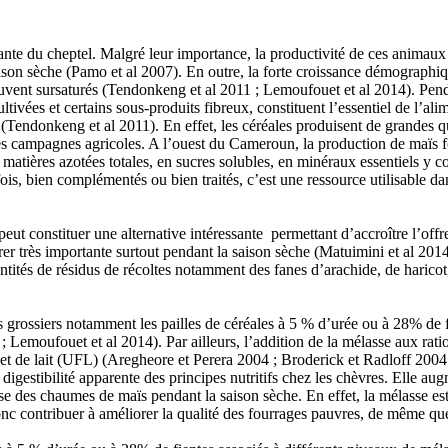
nte du cheptel. Malgré leur importance, la productivité de ces animaux
son sèche (Pamo et al 2007). En outre, la forte croissance démographique
ouvent sursaturés (Tendonkeng et al 2011 ; Lemoufouet et al 2014). Pend
 cultivées et certains sous-produits fibreux, constituent l’essentiel de l
(Tendonkeng et al 2011). En effet, les céréales produisent de grandes qua
s campagnes agricoles. A l’ouest du Cameroun, la production de maïs f
atières azotées totales, en sucres solubles, en minéraux essentiels y co
ois, bien complémentés ou bien traités, c’est une ressource utilisable d
 peut constituer une alternative intéressante permettant d’accroître l’off
rer très importante surtout pendant la saison sèche (Matuimini et al 2014
s de résidus de récoltes notamment des fanes d’arachide, de haricot, d
 grossiers notamment les pailles de céréales à 5 % d’urée ou à 28% de fi
 ; Lemoufouet et al 2014). Par ailleurs, l’addition de la mélasse aux rat
 et de lait (UFL) (Aregheore et Perera 2004 ; Broderick et Radloff 20
digestibilité apparente des principes nutritifs chez les chèvres. Elle aug
se des chaumes de maïs pendant la saison sèche. En effet, la mélasse es
 contribuer à améliorer la qualité des fourrages pauvres, de même que le