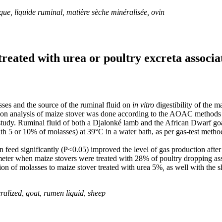
ue, liquide ruminal, matière sèche minéralisée, ovin
 treated with urea or poultry excreta associ
ses and the source of the ruminal fluid on
in vitro
digestibility of the 
 analysis of maize stover was done according to the AOAC methods (
 study. Ruminal fluid of both a Djalonké lamb and the African Dwarf go
th 5 or 10% of molasses) at 39°C in a water bath, as per gas-test metho
in feed significantly (P<0.05) improved the level of gas production afte
ter when maize stovers were treated with 28% of poultry dropping asso
ion of molasses to maize stover treated with urea 5%
,
as well with the 
alized, goat, rumen liquid, sheep