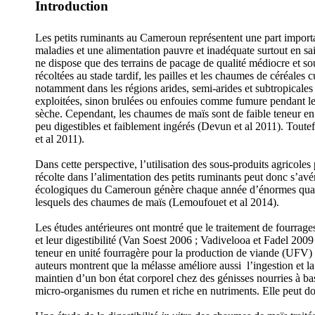
Introduction
Les petits ruminants au Cameroun représentent une part importa
maladies et une alimentation pauvre et inadéquate surtout en sai
ne dispose que des terrains de pacage de qualité médiocre et s
récoltées au stade tardif, les pailles et les chaumes de céréales
notamment dans les régions arides, semi-arides et subtropicales 
exploitées, sinon brulées ou enfouies comme fumure pendant le
sèche. Cependant, les chaumes de maïs sont de faible teneur en m
peu digestibles et faiblement ingérés (Devun et al 2011). Toutef
et al 2011).
Dans cette perspective, l’utilisation des sous-produits agricoles
récolte dans l’alimentation des petits ruminants peut donc s’avé
écologiques du Cameroun génère chaque année d’énormes quantité
lesquels des chaumes de maïs (Lemoufouet et al 2014).
Les études antérieures ont montré que le traitement de fourrages
et leur digestibilité (Van Soest 2006 ; Vadivelooa et Fadel 2009
teneur en unité fourragère pour la production de viande (UFV)
auteurs montrent que la mélasse améliore aussi l’ingestion et la 
maintien d’un bon état corporel chez des génisses nourries à ba
micro-organismes du rumen et riche en nutriments. Elle peut donc