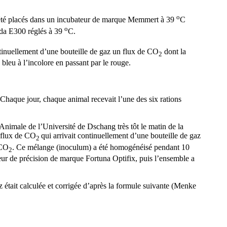
o
 ont été placés dans un incubateur de marque Memmert à 39
C
o
uda E300 réglés à 39
C.
ntinuellement d’une bouteille de gaz un flux de CO
dont la
2
bleu à l’incolore en passant par le rouge.
 Chaque jour, chaque animal recevait l’une des six rations
 Animale de l’Université de Dschang très tôt le matin de la
n flux de CO
qui arrivait continuellement d’une bouteille de gaz
2
 CO
. Ce mélange (inoculum) a été homogénéisé pendant 10
2
teur de précision de marque Fortuna Optifix, puis l’ensemble a
z était calculée et corrigée d’après la formule suivante (Menke