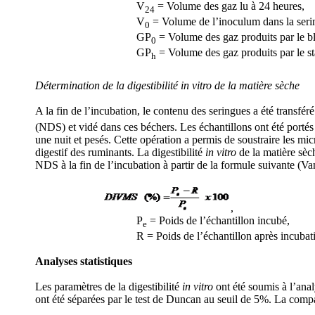
V
= Volume des gaz lu à 24 heures,
24
V
= Volume de l’inoculum dans la serin
0
GP
= Volume des gaz produits par le b
0
GP
= Volume des gaz produits par le st
h
Détermination de la digestibilité
in vitro de la matière sèche
A la fin de l’incubation, le contenu des seringues a été transfé
(NDS) et vidé dans ces béchers. Les échantillons ont été portés à
une nuit et pesés. Cette opération a permis de soustraire les mic
digestif des ruminants. La
digestibilité
in vitro
de la matière sèc
NDS à la fin de l’incubation à partir de la formule suivante (Va
,
P
= Poids de l’échantillon incubé,
e
R = Poids de l’échantillon après incubati
Analyses statistiques
Les paramètres de la digestibilité
in vitro
ont été soumis à l’ana
ont été séparées par le test de Duncan au seuil de 5%. La compar