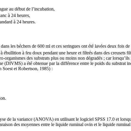
gue au début de l’incubation,
lanc à 24 heures
,
andard à 24 heures.
ré dans les béchers de 600 ml et ces seringues ont été lavées deux fois d
 ébullition à feu doux pendant une heure et filtrés dans des creusets fil
ro-organismes des substrats plus ou moins non dégradés ; car lorsqu’ils s
he
(DIVMS) a été obtenue par la différence entre le poids du substrat in
n Soest et Robertson, 1985) :
on.
lyse de la variance (ANOVA) en utilisant le logiciel SPSS 17.0 et lorsque
aison des moyennes entre le liquide ruminal ovin et le liquide ruminal ca