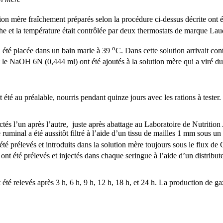
 solution mère fraîchement préparés selon la procédure ci-dessus décrite
che et la température était contrôlée par deux thermostats de marque La
o
 a été placée dans un bain marie à 39
C. Dans cette solution arrivait co
 le NaOH 6N (0,444 ml) ont été ajoutés à la solution mère qui a viré du 
té au préalable, nourris pendant quinze jours avec les rations à tester.
ctés l’un après l’autre, juste après abattage au Laboratoire de Nutrition
 ruminal a été aussitôt filtré à l’aide d’un tissu de mailles 1 mm sous u
té prélevés et introduits dans la solution mère toujours sous le flux de
nt été prélevés et injectés dans chaque seringue à l’aide d’un distribu
été relevés après 3 h, 6 h, 9 h, 12 h, 18 h, et 24 h. La production de ga