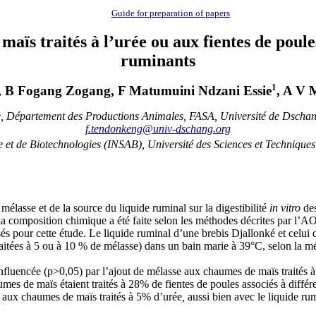
Guide for preparation of papers
aïs traités à l’urée ou aux fientes de poules
ruminants
1
, B Fogang Zogang, F Matumuini Ndzani Essie
, A V
e, Département des Productions Animales, FASA, Université de Dsch
f.tendonkeng@univ-dschang.org
e et de Biotechnologies (INSAB), Université des Sciences et Technique
mélasse et de la source du liquide ruminal sur la digestibilité
in vitro
de
 composition chimique a été faite selon les méthodes décrites par l’A
isés pour cette étude. Le liquide ruminal d’une brebis Djallonké et celui
raitées à 5 ou à 10 % de mélasse) dans un bain marie à 39°C, selon la m
nfluencée (p>0,05) par l’ajout de mélasse aux chaumes de maïs traités à
es de maïs étaient traités à 28% de fientes de poules associés à différ
e aux chaumes de maïs traités à 5% d’urée
,
aussi bien avec le liquide ru