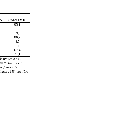
5
CM28+M10
95,1
19,0
80,7
8,5
1,1
67,4
71,1
 traités à 5%
0 =
chaumes de
e fientes de
asse ; MS : matière