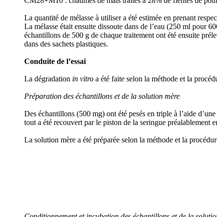
CM28+M10 : chaumes de maïs traités à 28% de fientes de pou
La quantité de mélasse à utiliser a été estimée en prenant res
La mélasse était ensuite dissoute dans de l’eau (250 ml pour 60
échantillons de 500 g de chaque traitement ont été ensuite préle
dans des sachets plastiques.
Conduite de l’essai
La dégradation
in vitro
a été faite selon la méthode et la procé
Préparation des échantillons et de la solution mère
Des échantillons (500 mg) ont été pesés en triple à l’aide d’un
tout a été recouvert par le piston de la seringue préalablemen
La solution mère a été préparée selon la méthode et la procédu
Conditionnement et incubation des échantillons et de la soluti