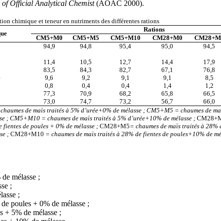
 of Official Analytical Chemist
(AOAC 2000).
on chimique et teneur en nutriments des différentes rations
Rations
que
CM5+M0
CM5+M5
CM5+M10
CM28+M0
CM28+M
94,9
94,8
95,4
95,0
94,5
11,4
10,5
12,7
14,4
17,9
83,5
84,3
82,7
67,1
76,8
e
9,6
9,2
9,1
9,1
8,5
0,8
0,4
0,4
1,4
1,2
77,3
70,9
68,2
65,8
66,5
73,0
74,7
73,2
56,7
66,0
haumes de maïs traités à 5% d’urée+0% de mélasse ; CM5+M5 = chaumes de maïs
se ; CM5+M10 = chaumes de maïs traités à 5% d’urée+10% de mélasse ;
CM28+M
e fientes de poules + 0% de mélasse ;
CM28+M5
= chaumes de maïs traités à 28% d
se ;
CM28+M10
= chaumes de maïs traités à 28% de fientes de poules+10% de mél
 de mélasse ;
se ;
asse ;
 de poules + 0% de mélasse ;
s + 5% de mélasse ;