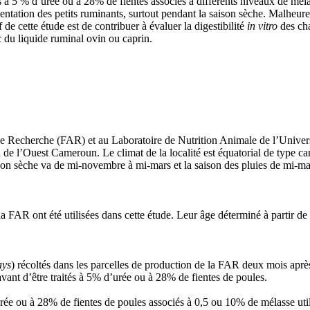
 à 5 % d’urée ou à 28% de fientes associés à différents niveaux de méla
mentation des petits ruminants, surtout pendant la saison sèche. Malheureu
f de cette étude est de contribuer à évaluer la digestibilité
in vitro
des ch
c du liquide ruminal ovin ou caprin.
de Recherche (FAR) et au Laboratoire de Nutrition Animale de l’Univers
 de l’Ouest Cameroun. Le climat de la localité est équatorial de type ca
aison sèche va de mi-novembre à mi-mars et la saison des pluies de mi-
 FAR ont été utilisées dans cette étude. Leur âge déterminé à partir de 
ays
) récoltés dans les parcelles de production de la FAR deux mois après
avant d’être traités à 5% d’urée ou à 28% de fientes de poules.
 ou à 28% de fientes de poules associés à 0,5 ou 10% de mélasse utilisé