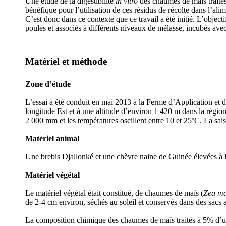
Une étude de la digestibilité
in vitro
des chaumes de maïs traités
bénéfique pour l’utilisation de ces résidus de récolte dans l’ali
C’est donc dans ce contexte que ce travail a été initié. L’objecti
poules et associés à différents niveaux de mélasse, incubés ave
Matériel et méthode
Zone d’étude
L’essai a été conduit en mai 2013 à la Ferme d’Application et 
longitude Est et à une altitude d’environ 1 420 m dans la région
2 000 mm et les températures oscillent entre 10 et 25ºC. La s
Matériel animal
Une brebis Djallonké et une chèvre naine de Guinée élevées à la
Matériel végétal
Le matériel végétal était constitué, de chaumes de maïs (
Zea m
de 2-4 cm environ, séchés au soleil et conservés dans des sacs 
La composition chimique des chaumes de maïs traités à 5% d’urée