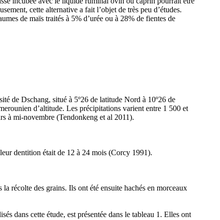
sse incubée avec le liquide ruminal ovin ou caprin pourrait être
sement, cette alternative a fait l’objet de très peu d’études.
aumes de maïs traités à 5% d’urée ou à 28% de fientes de
ité de Dschang, situé à 5º26 de latitude Nord à 10º26 de
merounien d’altitude. Les précipitations varient entre 1 500 et
mars à mi-novembre (Tendonkeng et al 2011).
leur dentition était de 12 à 24 mois (Corcy 1991).
 la récolte des grains. Ils ont été ensuite hachés en morceaux
s dans cette étude, est présentée dans le tableau 1. Elles ont