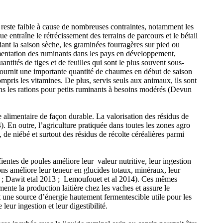
 reste faible à cause de nombreuses contraintes, notamment les
 entraîne le rétrécissement des terrains de parcours et le bétail
ant la saison sèche, les graminées fourragères sur pied ou
’alimentation des ruminants dans les pays en développement,
ntités de tiges et de feuilles qui sont le plus souvent sous-
ournit une importante quantité de chaumes en début de saison
mpris les vitamines. De plus, servis seuls aux animaux, ils sont
ans les rations pour petits ruminants à besoins modérés (Devun
re alimentaire de façon durable. La valorisation des résidus de
). En outre, l’agriculture pratiquée dans toutes les zones agro
e niébé et surtout des résidus de récolte céréalières parmi
entes de poules améliore leur valeur nutritive, leur ingestion
ions améliore leur teneur en glucides totaux, minéraux, leur
04 ; Dawit etal 2013 ; Lemoufouet et al 2014). Ces mêmes
mente la production laitière chez les vaches et assure le
t une source d’énergie hautement fermentescible utile pour les
ur ingestion et leur digestibilité.