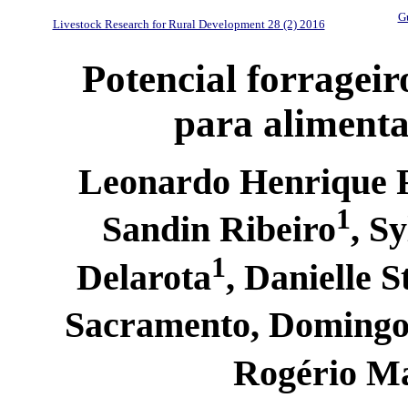
Gu
Livestock Research for Rural Development 28 (2) 2016
Potencial forragei
para aliment
Leonardo Henrique F
1
Sandin Ribeiro
, S
1
Delarota
, Danielle S
Sacramento, Domingo
Rogério Ma