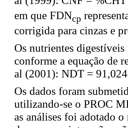
al (1999): CNF = %CH
em que FDN
representa
cp
corrigida para cinzas e pr
Os nutrientes digestívei
conforme a equação de re
al (2001): NDT = 91,024
Os dados foram submetido
utilizando-se o PROC M
as análises foi adotado o