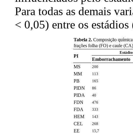
Para todas as demais vari
< 0,05) entre os estádios 
Tabela 2.
Composição química
frações folha (FO) e caule (CA)
Estádio
PI
Emborrachamento
MS
200
MM
113
PB
165
PIDN
86
PIDA
40
FDN
476
FDA
333
HEM
143
CEL
268
EE
15,7