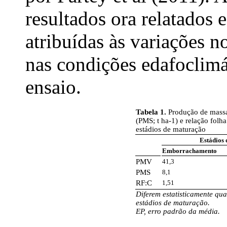
resultados ora relatados 
atribuídas às variações n
nas condições edafoclimát
ensaio.
Tabela 1.
Produção de massa
(PMS; t ha-1) e relação folh
estádios de maturação
Estádios
Emborrachamento
PMV
41,3
PMS
8,1
RF:C
1,51
Diferem estatisticamente q
estádios de maturação.
EP, erro padrão da média.