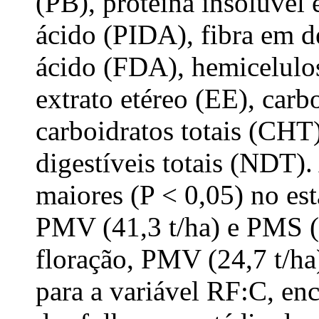
(PB), proteína insolúvel
ácido (PIDA), fibra em d
ácido (FDA), hemicelulo
extrato etéreo (EE), carb
carboidratos totais (CHT)
digestíveis totais (NDT)
maiores (P < 0,05) no e
PMV (41,3 t/ha) e PMS (8
floração, PMV (24,7 t/h
para a variável RF:C, en