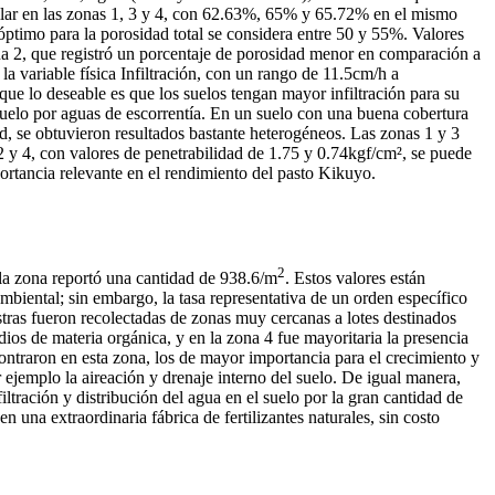
milar en las zonas 1, 3 y 4, con 62.63%, 65% y 65.72% en el mismo
óptimo para la porosidad total se considera entre 50 y 55%. Valores
ona 2, que registró un porcentaje de porosidad menor en comparación a
a variable física Infiltración, con un rango de 11.5cm/h a
que lo deseable es que los suelos tengan mayor infiltración para su
suelo por aguas de escorrentía. En un suelo con una buena cobertura
ad, se obtuvieron resultados bastante heterogéneos. Las zonas 1 y 3
2 y 4, con valores de penetrabilidad de 1.75 y 0.74kgf/cm², se puede
mportancia relevante en el rendimiento del pasto Kikuyo.
2
 la zona reportó una cantidad de 938.6/m
. Estos valores están
mbiental; sin embargo, la tasa representativa de un orden específico
stras fueron recolectadas de zonas muy cercanas a lotes destinados
os de materia orgánica, y en la zona 4 fue mayoritaria la presencia
ontraron en esta zona, los de mayor importancia para el crecimiento y
ejemplo la aireación y drenaje interno del suelo. De igual manera,
ltración y distribución del agua en el suelo por la gran cantidad de
 una extraordinaria fábrica de fertilizantes naturales, sin costo