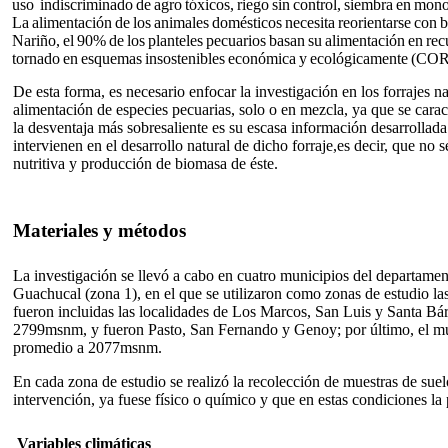
uso indiscriminado de agro tóxicos, riego sin control, siembra en mono
La alimentación de los animales domésticos necesita reorientarse con b
Nariño, el 90% de los planteles pecuarios basan su alimentación en recu
tornado en esquemas insostenibles económica y ecológicamente (C
De esta forma, es necesario enfocar la investigación en los forrajes 
alimentación de especies pecuarias, solo o en mezcla, ya que se caract
la desventaja más sobresaliente es su escasa información desarrollada 
intervienen en el desarrollo natural de dicho forraje,es decir, que no
nutritiva y producción de biomasa de éste.
Materiales y métodos
La investigación se llevó a cabo en cuatro municipios del departamen
Guachucal (zona 1), en el que se utilizaron como zonas de estudio l
fueron incluidas las localidades de Los Marcos, San Luis y Santa Bár
2799msnm, y fueron Pasto, San Fernando y Genoy; por último, el mun
promedio a 2077msnm.
En cada zona de estudio se realizó la recolección de muestras de suel
intervención, ya fuese físico o químico y que en estas condiciones l
Variables climáticas