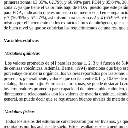
primeras zonas: 63.35%, 62.79% y 60.98% para FDN y 35.04%, 30.14% 
zona 2, ya que tiene el valor más bajo de FDA, puesto que este pará
para FDA, indicando que es un pasto con menor edad en comparación c
y 3 (56.95% y 57.27%), así mismo para las zonas 2 y 4 (65.95% y 65.
mismo por el incremento en los extractos libres de nitrógeno, que se 
de buen nivel ya que se cubrirían los requerimientos de una res,
Variables edáficas
Variables químicas
Los valores promedio de pH para las zonas 1, 2, 3 y 4 fueron de 5.4
de cenizas volcánicas. Además, Bernal (1994) menciona que bajo esta
porcentaje de materia orgánica, los valores reportados por las zonas 
presentan, generalmente, valores que oscilan entre 0.1- y 10.0% de m
catalogado como bajo. Entre las cuatro zonas, se puede destacar la zo
tuvieron valores promedio para capacidad de intercambio catiónico,
directamente relacionados con los valores de materia orgánica, siendo
general, se puede decir que se registraron buenos niveles de materi
Variables físicas
Todos los suelos del estudio se caracterizaron por ser livianos, ya q
reportados por los análisis de suelo. Estos resultados se encuentran 