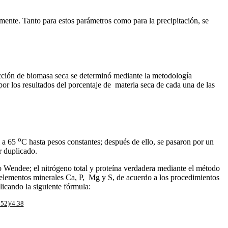
amente. Tanto para estos parámetros como para la precipitación, se
ucción de biomasa seca se determinó mediante la metodología
por los resultados del porcentaje de materia seca de cada una de las
o
l a 65
C hasta pesos constantes; después de ello, se pasaron por un
r duplicado.
 o Wendee; el nitrógeno total y proteína verdadera mediante el método
s elementos minerales Ca, P, Mg y S, de acuerdo a los procedimientos
licando la siguiente fórmula:
52)/4.38