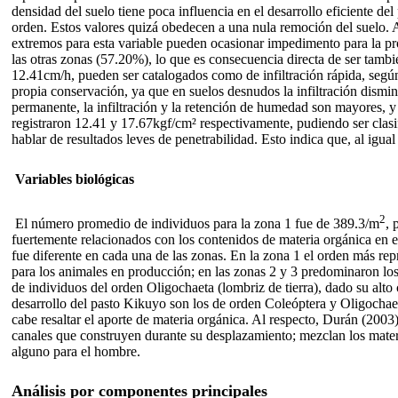
densidad del suelo tiene poca influencia en el desarrollo eficiente 
orden. Estos valores quizá obedecen a una nula remoción del suelo. A
extremos para esta variable pueden ocasionar impedimento para la pro
las otras zonas (57.20%), lo que es consecuencia directa de ser tambi
12.41cm/h, pueden ser catalogados como de infiltración rápida, según 
propia conservación, ya que en suelos desnudos la infiltración dism
permanente, la infiltración y la retención de humedad son mayores, y 
registraron 12.41 y 17.67kgf/cm² respectivamente, pudiendo ser clasi
hablar de resultados leves de penetrabilidad. Esto indica que, al igua
Variables biológicas
2
El número promedio de individuos para la zona 1 fue de 389.3/m
, 
fuertemente relacionados con los contenidos de materia orgánica en el
fue diferente en cada una de las zonas. En la zona 1 el orden más re
para los animales en producción; en las zonas 2 y 3 predominaron los
de individuos del orden Oligochaeta (lombriz de tierra), dado su alto
desarrollo del pasto Kikuyo son los de orden Coleóptera y Oligochaet
cabe resaltar el aporte de materia orgánica. Al respecto, Durán (2003)
canales que construyen durante su desplazamiento; mezclan los materia
alguno para el hombre.
Análisis por componentes principales