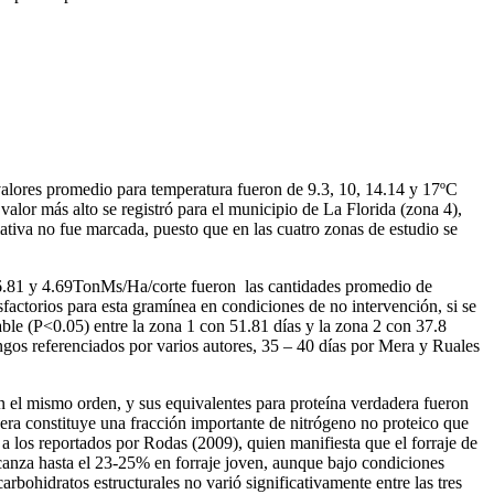
s valores promedio para temperatura fueron de 9.3, 10, 14.14 y 17ºC
 valor más alto se registró para el municipio de La Florida (zona 4),
iva no fue marcada, puesto que en las cuatro zonas de estudio se
 6.81 y 4.69TonMs/Ha/corte fueron las cantidades promedio de
factorios para esta gramínea en condiciones de no intervención, si se
ble (P<0.05) entre la zona 1 con 51.81 días y la zona 2 con 37.8
ngos referenciados por varios autores, 35 – 40 días por Mera y Ruales
 el mismo orden, y sus equivalentes para proteína verdadera fueron
ra constituye una fracción importante de nitrógeno no proteico que
 los reportados por Rodas (2009), quien manifiesta que el forraje de
alcanza hasta el 23-25% en forraje joven, aunque bajo condiciones
bohidratos estructurales no varió significativamente entre las tres