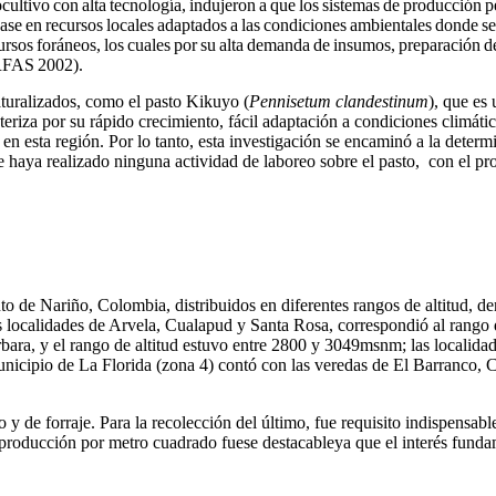
cultivo con alta tecnología, indujeron a que los sistemas de producción p
ase en recursos locales adaptados a las condiciones ambientales donde se 
rsos foráneos, los cuales por su alta demanda de insumos, preparación de t
ORFAS 2002).
naturalizados, como el pasto Kikuyo (
Pennisetum clandestinum
), que es
eriza por su rápido crecimiento, fácil adaptación a condiciones climátic
en esta región. Por lo tanto, esta investigación se encaminó a la determ
 se haya realizado ninguna actividad de laboreo sobre el pasto, con el pr
to de Nariño, Colombia, distribuidos en diferentes rangos de altitud, d
as localidades de Arvela, Cualapud y Santa Rosa, correspondió al rango
bara, y el rango de altitud estuvo entre 2800 y 3049msnm; las localida
icipio de La Florida (zona 4) contó con las veredas de El Barranco, C
o y de forraje. Para la recolección del último, fue requisito indispensa
a producción por metro cuadrado fuese destacableya que el interés funda