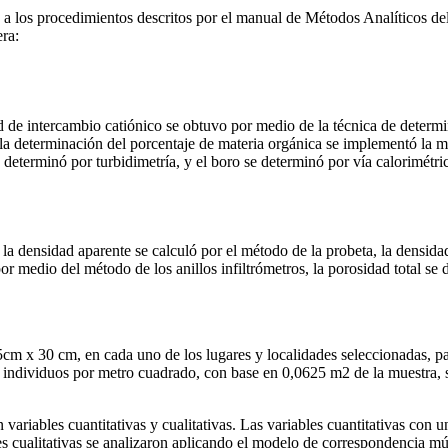
o a los procedimientos descritos por el manual de Métodos Analíticos d
ra:
 de intercambio catiónico se obtuvo por medio de la técnica de determi
 la determinación del porcentaje de materia orgánica se implementó la 
e determinó por turbidimetría, y el boro se determinó por vía calorimétri
a densidad aparente se calculó por el método de la probeta, la densidad
 medio del método de los anillos infiltrómetros, la porosidad total se de
cm x 30 cm, en cada uno de los lugares y localidades seleccionadas, pa
 individuos por metro cuadrado, con base en 0,0625 m2 de la muestra, se
 variables cuantitativas y cualitativas. Las variables cuantitativas co
es cualitativas se analizaron aplicando el modelo de correspondencia mú