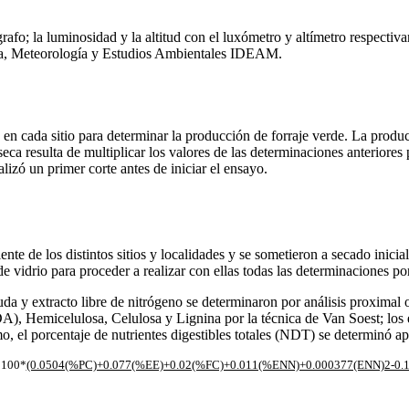
afo; la luminosidad y la altitud con el luxómetro y altímetro respectiv
logía, Meteorología y Estudios Ambientales IDEAM.
 en cada sitio para determinar la producción de forraje verde. La prod
a resulta de multiplicar los valores de las determinaciones anteriores 
alizó un primer corte antes de iniciar el ensayo.
nte de los distintos sitios y localidades y se sometieron a secado inicia
 vidrio para proceder a realizar con ellas todas las determinaciones po
ruda y extracto libre de nitrógeno se determinaron por análisis proximal
FDA), Hemicelulosa, Celulosa y Lignina por la técnica de Van Soest; lo
, el porcentaje de nutrientes digestibles totales (NDT) se determinó ap
100*
(0.0504(%PC)+0.077(%EE)+0.02(%FC)+0.011(%ENN)+0.000377(ENN)2-0.1