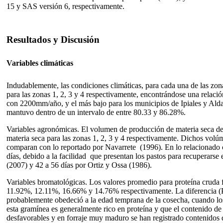
15 y SAS versión 6, respectivamente.
Resultados y Discusión
Variables climáticas
Indudablemente, las condiciones climáticas, para cada una de las zona
para las zonas 1, 2, 3 y 4 respectivamente, encontrándose una relación
con 2200mm/año, y el más bajo para los municipios de Ipiales y Alda
mantuvo dentro de un intervalo de entre 80.33 y 86.28%.
Variables agronómicas. El volumen de producción de materia seca de
materia seca para las zonas 1, 2, 3 y 4 respectivamente. Dichos volúm
comparan con lo reportado por Navarrete (1996). En lo relacionado c
días, debido a la facilidad que presentan los pastos para recuperars
(2007) y 42 a 56 días por Ortiz y Ossa (1986).
Variables bromatológicas. Los valores promedio para proteína cruda 
11.92%, 12.11%, 16.66% y 14.76% respectivamente. La diferencia (P<0
probablemente obedeció a la edad temprana de la cosecha, cuando los 
esta gramínea es generalmente rico en proteína y que el contenido de 
desfavorables y en forraje muy maduro se han registrado contenidos d