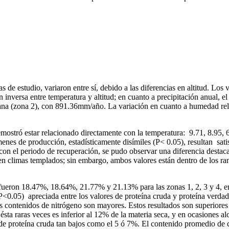
s de estudio, variaron entre sí, debido a las diferencias en altitud. Lo
 inversa entre temperatura y altitud; en cuanto a precipitación anual, el
na (zona 2), con 891.36mm/año. La variación en cuanto a humedad relat
mostró estar relacionado directamente con la temperatura: 9.71, 8.95,
enes de producción, estadísticamente disímiles (P< 0.05), resultan satis
on el periodo de recuperación, se pudo observar una diferencia destaca
e en climas templados; sin embargo, ambos valores están dentro de los ra
fueron 18.47%, 18.64%, 21.77% y 21.13% para las zonas 1, 2, 3 y 4, en
.05) apreciada entre los valores de proteína cruda y proteína verdade
contenidos de nitrógeno son mayores. Estos resultados son superiores a
ésta raras veces es inferior al 12% de la materia seca, y en ocasiones 
e proteína cruda tan bajos como el 5 ó 7%. El contenido promedio de car