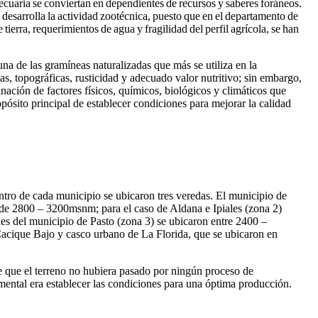
ecuaria se conviertan en dependientes de recursos y saberes foráneos.
desarrolla la actividad zootécnica, puesto que en el departamento de
ierra, requerimientos de agua y fragilidad del perfil agrícola, se han
 una de las gramíneas naturalizadas que más se utiliza en la
as, topográficas, rusticidad y adecuado valor nutritivo; sin embargo,
inación de factores físicos, químicos, biológicos y climáticos que
opósito principal de establecer condiciones para mejorar la calidad
entro de cada municipio se ubicaron tres veredas. El municipio de
 de 2800 – 3200msnm; para el caso de Aldana e Ipiales (zona 2)
des del municipio de Pasto (zona 3) se ubicaron entre 2400 –
acique Bajo y casco urbano de La Florida, que se ubicaron en
ble que el terreno no hubiera pasado por ningún proceso de
mental era establecer las condiciones para una óptima producción.