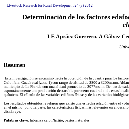
Livestock Research for Rural Development 24 (3) 2012
Determinación de los factores edafoc
cl
J E Apráez Guerrero, A Gálvez C
Unive
Resumen
Esta investigación se encaminó hacia la obtención de la cuantía para los factore
Colombia: Guachucal (zona 1) con rango de altitud de 2800 a 3200msnm, Aldana e
municipio de La Florida con una altitud promedio de 2077msnm. Dentro de cada zo
espontáneamente una producción destacable por metro cuadrado: de estas localidad
químicas. El cálculo de las variables edáficas físicas y de las variables biológic
Los resultados obtenidos revelaron que existe una estrecha relación entre el volu
en el mismo; por otra parte, las características físicas más relevantes en el des
disminuye.
Palabras clave:
labranza cero, Nariño, pastos naturales