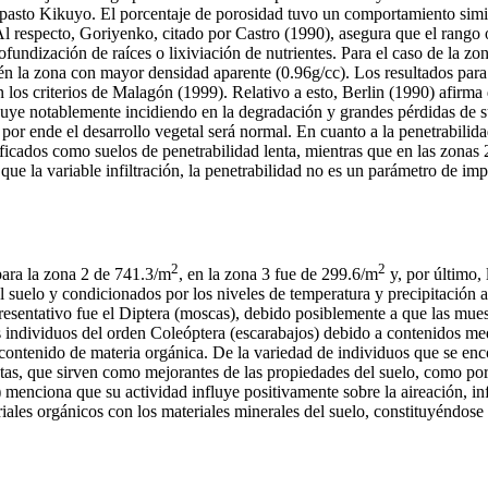
del pasto Kikuyo. El porcentaje de porosidad tuvo un comportamiento si
l respecto, Goriyenko, citado por Castro (1990), asegura que el rango 
fundización de raíces o lixiviación de nutrientes. Para el caso de la z
én la zona con mayor densidad aparente (0.96g/cc). Los resultados para l
los criterios de Malagón (1999). Relativo a esto, Berlin (1990) afirma 
inuye notablemente incidiendo en la degradación y grandes pérdidas de 
por ende el desarrollo vegetal será normal. En cuanto a la penetrabilid
ficados como suelos de penetrabilidad lenta, mientras que en las zonas 
l que la variable infiltración, la penetrabilidad no es un parámetro de i
2
2
para la zona 2 de 741.3/m
, en la zona 3 fue de 299.6/m
y, por último,
 suelo y condicionados por los niveles de temperatura y precipitación a
presentativo fue el Diptera (moscas), debido posiblemente a que las mue
 individuos del orden Coleóptera (escarabajos) debido a contenidos medi
 contenido de materia orgánica. De la variedad de individuos que se enc
as, que sirven como mejorantes de las propiedades del suelo, como por 
 menciona que su actividad influye positivamente sobre la aireación, infi
les orgánicos con los materiales minerales del suelo, constituyéndose en