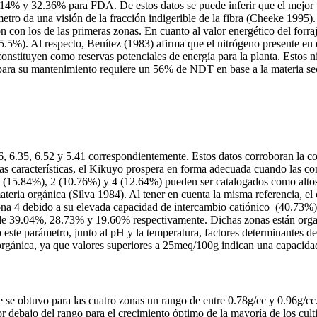
y 32.36% para FDA. De estos datos se puede inferir que el mejor past
metro da una visión de la fracción indigerible de la fibra (Cheeke 199
on los de las primeras zonas. En cuanto al valor energético del forraj
5%). Al respecto, Benítez (1983) afirma que el nitrógeno presente en e
constituyen como reservas potenciales de energía para la planta. Estos 
 que para su mantenimiento requiere un 56% de NDT en base a la mat
6, 6.35, 6.52 y 5.41 correspondientemente. Estos datos corroboran la 
s características, el Kikuyo prospera en forma adecuada cuando las con
1 (15.84%), 2 (10.76%) y 4 (12.64%) pueden ser catalogados como altos s
ateria orgánica (Silva 1984). Al tener en cuenta la misma referencia, el
na 4 debido a su elevada capacidad de intercambio catiónico (40.73%), a
 de 39.04%, 28.73% y 19.60% respectivamente. Dichas zonas están organ
 este parámetro, junto al pH y la temperatura, factores determinantes de
a orgánica, ya que valores superiores a 25meq/100g indican una capacid
ue se obtuvo para las cuatro zonas un rango de entre 0.78g/cc y 0.96g/cc
por debajo del rango para el crecimiento óptimo de la mayoría de los cu