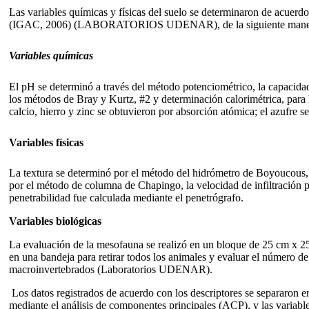
Las variables químicas y físicas del suelo se determinaron de acuerd
(IGAC, 2006) (LABORATORIOS UDENAR), de la siguiente mane
Variables químicas
El pH se determinó a través del método potenciométrico, la capacidad
los métodos de Bray y Kurtz, #2 y determinación calorimétrica, para
calcio, hierro y zinc se obtuvieron por absorción atómica; el azufre s
Variables físicas
La textura se determinó por el método del hidrómetro de Boyoucous, l
por el método de columna de Chapingo, la velocidad de infiltración por
penetrabilidad fue calculada mediante el penetrógrafo.
Variables biológicas
La evaluación de la mesofauna se realizó en un bloque de 25 cm x 25
en una bandeja para retirar todos los animales y evaluar el número de
macroinvertebrados (Laboratorios UDENAR).
Los datos registrados de acuerdo con los descriptores se separaron en
mediante el análisis de componentes principales (ACP), y las variabl