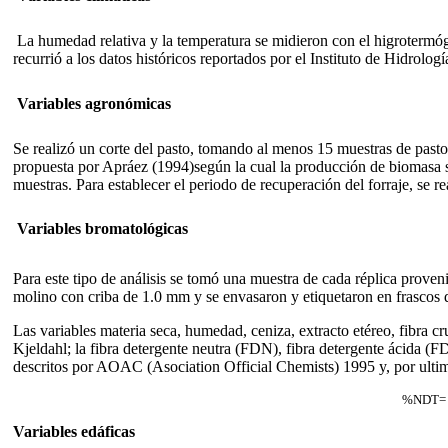
La humedad relativa y la temperatura se midieron con el higrotermógr
recurrió a los datos históricos reportados por el Instituto de Hidro
Variables agronómicas
Se realizó un corte del pasto, tomando al menos 15 muestras de pasto
propuesta por Apráez (1994)según la cual la producción de biomasa sec
muestras. Para establecer el periodo de recuperación del forraje, se re
Variables bromatológicas
Para este tipo de análisis se tomó una muestra de cada réplica provenie
molino con criba de 1.0 mm y se envasaron y etiquetaron en frascos de
Las variables materia seca, humedad, ceniza, extracto etéreo, fibra c
Kjeldahl; la fibra detergente neutra (FDN), fibra detergente ácida (
descritos por AOAC (Asociation Official Chemists) 1995 y, por ultimo
%NDT= 
Variables edáficas