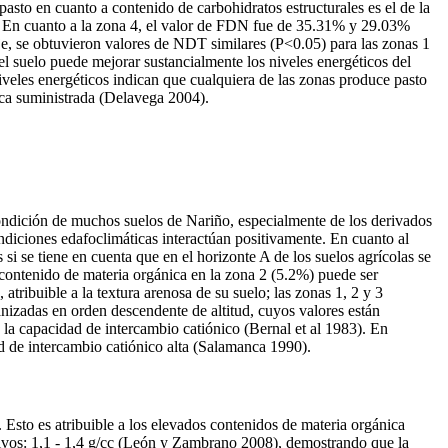
o en cuanto a contenido de carbohidratos estructurales es el de la
5). En cuanto a la zona 4, el valor de FDN fue de 35.31% y 29.03%
e, se obtuvieron valores de NDT similares (P<0.05) para las zonas 1
l suelo puede mejorar sustancialmente los niveles energéticos del
niveles energéticos indican que cualquiera de las zonas produce pasto
eria seca suministrada (Delavega 2004).
condición de muchos suelos de Nariño, especialmente de los derivados
diciones edafoclimáticas interactúan positivamente. En cuanto al
i se tiene en cuenta que en el horizonte A de los suelos agrícolas se
 contenido de materia orgánica en la zona 2 (5.2%) puede ser
tribuible a la textura arenosa de su suelo; las zonas 1, 2 y 3
izadas en orden descendente de altitud, cuyos valores están
 la capacidad de intercambio catiónico (Bernal et al 1983). En
ad de intercambio catiónico alta (Salamanca 1990).
. Esto es atribuible a los elevados contenidos de materia orgánica
ltivos: 1,1 - 1,4 g/cc (León y Zambrano 2008), demostrando que la