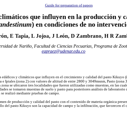
Guide for preparation of papers
limáticos que influyen en la producción y c
andestinum
) en condiciones de no intervenc
erón, E Tapia, L Jojoa, J León, D Zambrano, H R Z
rsidad de Nariño, Facultad de Ciencias Pecuarias, Programa de Zoo
eapraez@udenar.edu.co
s edáficos y climáticos que influyen en el crecimiento y calidad del pasto Kikuyo (
 Ipiales (zona 2) con valores de altitud de entre 2800 y 3049msnm, Pasto (zona 3
na se ubicaron tres localidades que fueron utilizadas como muestras, en las cuale
es se tomaron muestras de suelo y pasto para posteriores análisis de laboratorio m
as se realizó mediante pruebas de campo.
men de producción y calidad del pasto con el contenido de materia orgánica presente
arrollo del pasto Kikuyo son la capacidad de campo y la infiltración, que favorecen 