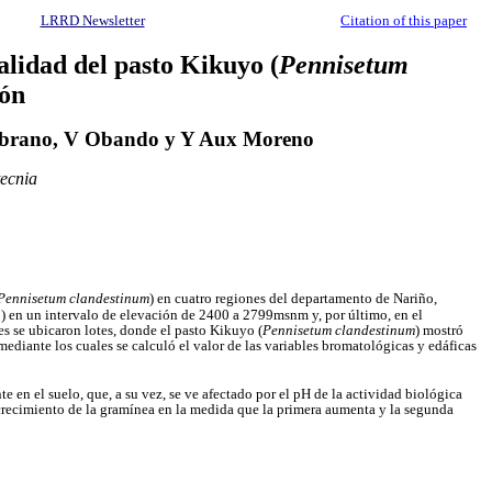
LRRD Newsletter
Citation of this paper
alidad del pasto Kikuyo (
Pennisetum
ión
ambrano, V Obando y Y Aux Moreno
tecnia
Pennisetum clandestinum
) en cuatro regiones del departamento de Nariño,
) en un intervalo de elevación de 2400 a 2799msnm y, por último, en el
s se ubicaron lotes, donde el pasto Kikuyo (
Pennisetum clandestinum
) mostró
ediante los cuales se calculó el valor de las variables bromatológicas y edáficas
 en el suelo, que, a su vez, se ve afectado por el pH de la actividad biológica
el crecimiento de la gramínea en la medida que la primera aumenta y la segunda