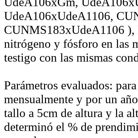
UdeA106xGm, UdeA106x
UdeA106xUdeA1106, CU
CUNMS183xUdeA1106 ), la 
nitrógeno y fósforo en las 
testigo con las mismas cond
Parámetros evaluados: para
mensualmente y por un año 
tallo a 5cm de altura y la a
determinó el % de prendimi