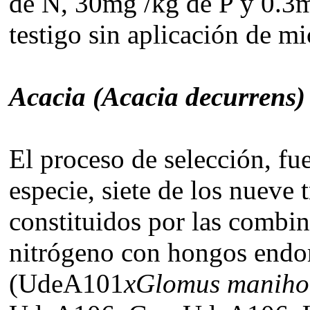
de N, 30mg /kg de P y 0.3
testigo sin aplicación de m
Acacia (
Acacia decurrens
)
El proceso de selección, fue
especie,
siete de los nueve 
constituidos por las combin
nitrógeno con hongos endo
(UdeA101
xGlomus maniho