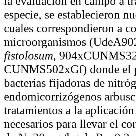
la evaluación en campo a t
especie, se establecieron nu
cuales correspondieron a c
microorganismos (UdeA9
fistolosum
, 904xCUNMS32
CUNMS502xGf) donde el pr
bacterias fijadoras de nitr
endomicorrizógenos arbuscu
tratamientos a la aplicación
necesarios para llevar el co