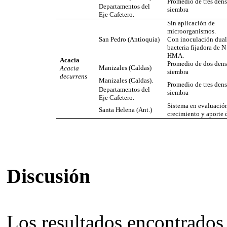
Promedio de tres den
Departamentos del
siembra
Eje Cafetero.
Sin aplicación de
microorganismos.
San Pedro (
Antioquia
)
Con inoculación dual
bacteria fijadora de 
HMA.
Acacia
Promedio de dos dens
Manizales (Caldas)
Acacia
siembra
decurrens
Manizales (Caldas).
Promedio de tres den
Departamentos del
siembra
Eje Cafetero.
Sistema en evaluació
Santa Helena (Ant.)
crecimiento y aporte
Discusión
Los resultados encontrados 