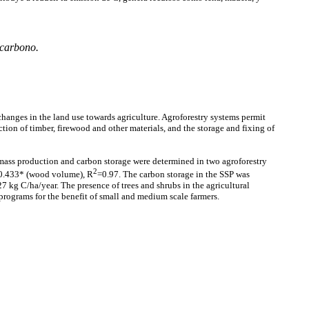
 carbono.
hanges in the land use towards agriculture. Agroforestry systems permit
ction of timber, firewood and other
materials
, and the storage and fixing of
omass production and carbon storage were determined in two agroforestry
2
.433* (wood volume), R
=0.97. The carbon storage in the SSP was
7 kg C/ha/year. The presence of trees and shrubs in the agricultural
 programs for the benefit of small and medium scale farmers.