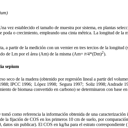
pium)
na vez establecido el tamaño de muestra por sistema, en plantas seleccio
 de poda o crecimiento, empleando una cinta métrica. La longitud de la 
a partir de la medición con un vernier en tres tercios de la longitud (su
2
nido de Lm por el área (Am) de la misma (Am=
/4*(Dm)
).
P
idia sepium
o seco de la madera (obtenido por regresión lineal a partir del volume
os 1988; IPCC 1996; López 1998; Segura 1997; Soliz 1998; Andrade 19
cimiento de biomasa convertido en carbono) se determinaron con base en
tomó como referencia la información obtenida de una caracterización in
 la fijación de COS en los primeros 10 cm de suelo, por comparación de
atos sin publicar). El COS en kg/ha para el estrato correspondiente (1