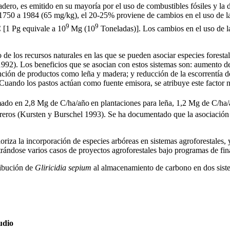
adero, es emitido en su mayoría por el uso de combustibles fósiles y la 
 1750 a 1984 (65 mg/kg), el 20-25% proviene de cambios en el uso de l
9
9
 [
1 Pg equivale a 10
Mg (10
Toneladas)]
. Los cambios en el uso de l
de los recursos naturales en las que se pueden asociar especies forestal
1992). Los beneficios que se asocian con estos sistemas son: aumento de
ención de productos como leña y madera; y reducción de la escorrentía del
Cuando los pastos actúan como fuente emisora, se atribuye este factor
imado en 2,8 Mg de C/ha/año
en plantaciones para leña, 1,2 Mg de C/ha
treros (Kursten y Burschel 1993). Se ha documentado que la asociación 
iza la incorporación de especies arbóreas en sistemas agroforestales, y
trándose varios casos de proyectos agroforestales bajo programas de fi
tribución de
Gliricidia sepium
al almacenamiento de carbono en dos siste
udio