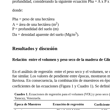
profundidad, considerando la siguiente ecuación Pha = A x P x
donde:
Pha = peso de una hectárea
2
A = área de una hectárea (m
)
P = profundidad del suelo (m)
3
Da = densidad aparente del suelo (Mg/m
).
Resultados y discusión
Relación entre el volumen y peso seco de la madera de Gli
En el análisis de regresión
entre el peso seco y el volumen, se 
fue similar. Los valores de pendiente entre épocas, mostraron 
lluviosa. En consecuencia, la combinación de muestreos en época
coeficientes de las ecuaciones (Figura 1 y Cuadro 1). Se defi
Cuadro
1
.
Ecuaciones de regresión para el volumen (VOL) y peso seco 
Yaracuy, Venezuela
.
Época de
Muestreo
Ecuación de
regresión
Coeficiente