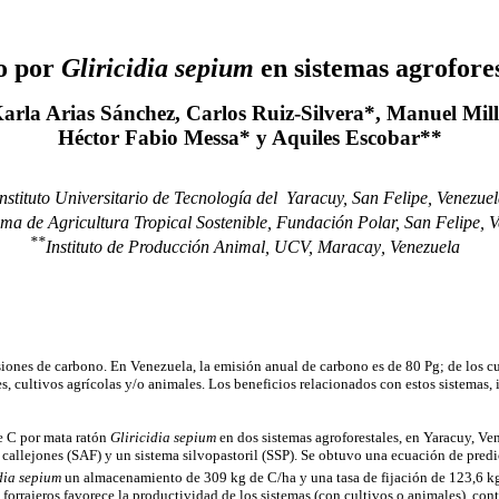
o por
Gliricidia sepium
en sistemas agrofore
arla Arias Sánchez, Carlos Ruiz-Silvera*, Manuel Mil
Héctor Fabio Messa* y Aquiles Escobar**
nstituto Universitario de Tecnología del
Yaracuy, San Felipe,
Venezuel
ma de Agricultura Tropical Sostenible, Fundación Polar, San Felipe,
V
**
Instituto de Producción Animal, UCV, Maracay
, Venezuela
iones de carbono. En Venezuela, la emisión anual de carbono es de 80 Pg; de los cua
les, cultivos agrícolas y/o animales. Los beneficios relacionados con estos sistemas
de C por mata ratón
Gliricidia sepium
en dos sistemas agroforestales, en Yaracuy, Ve
 callejones (SAF) y un sistema silvopastoril (SSP). Se obtuvo una ecuación de pred
idia sepium
un almacenamiento de 309 kg de C/ha y una tasa de fijación de 123,6 k
 forrajeros favorece la productividad de los sistemas (con cultivos o animales), con