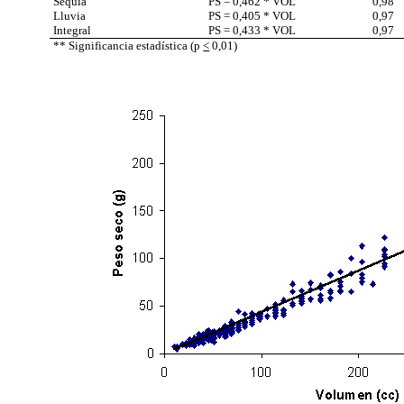
Sequía
PS = 0,462 * VOL
0,98
Lluvia
PS = 0,405 * VOL
0,97
Integral
PS = 0,433 * VOL
0,97
** Significancia estadística (p
<
0,01)