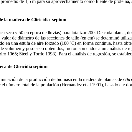
ra promedio de 1,5 m para su aprovechamiento como fuente de proteína, 
 de la madera de Gliricidia sepium
ca seca y 50 en época de lluvias) para totalizar 200. De cada planta, de
l valor de diámetro de las secciones de tallo (en cm) se determinó uti
o en una estufa de aire forzado (100 ºC) en forma continua, hasta obte
volumen y peso seco obtenidos, fueron sometidos a un análisis de reg
ro 1965; Steel y Torrie 1998). Para el análisis de regresión, se estable
ra de Gliricidia sepium
eterminación de la producción de biomasa en la madera de plantas de
Glir
 el número total de la población (Hernández
et al
1991), basado en:
do