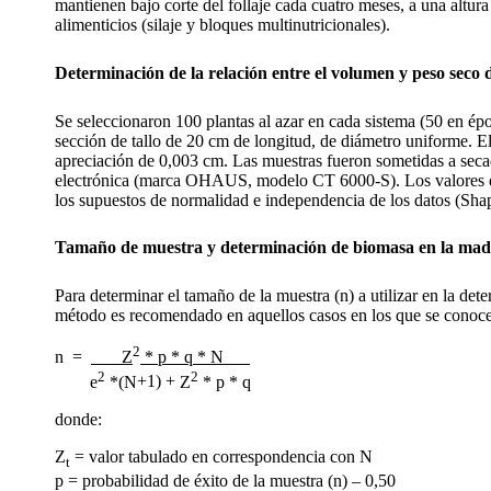
mantienen bajo corte del follaje cada cuatro meses, a una altu
alimenticios (silaje y bloques multinutricionales).
Determinación de la relación entre el volumen y peso seco
Se seleccionaron 100 plantas al azar en cada sistema (50 en épo
sección de tallo de 20 cm de longitud, de diámetro uniforme. E
apreciación de 0,003 cm. Las muestras fueron sometidas a secad
electrónica (marca OHAUS, modelo CT 6000-S). Los valores de 
los supuestos de normalidad e independencia de los datos (Shapi
Tamaño de muestra y determinación de biomasa en la made
Para determinar el tamaño de la muestra (n) a utilizar en la d
método es recomendado en aquellos casos en los que se conoce
2
n
=
Z
* p * q * N
2
2
e
*(N
+
1)
+
Z
* p * q
donde:
Z
= valor tabulado en correspondencia con N
t
p = probabilidad de éxito de la muestra (n) – 0,50