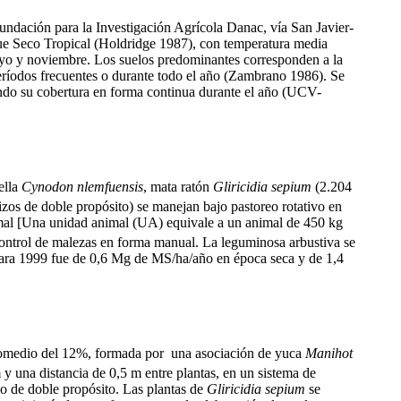
ndación para la Investigación Agrícola Danac, vía San Javier-
ue Seco Tropical (Holdridge 1987), con temperatura media
ayo y noviembre. Los suelos predominantes corresponden a la
períodos frecuentes o durante todo el año (Zambrano 1986). Se
dando su cobertura en forma continua durante el año (UCV-
ella
Cynodon nlemfuensis
,
mata ratón
Gliricidia sepium
(2.204
izos de doble propósito) se manejan bajo pastoreo rotativo en
nimal [Una unidad animal (UA) equivale a un animal de 450 kg
l control de malezas en forma manual. La leguminosa arbustiva se
ara 1999 fue de 0,6 Mg de MS/ha/año en época seca y de 1,4
promedio del 12%, formada por
una asociación de yuca
Manihot
 y una distancia de 0,5 m entre plantas, en un sistema de
o de doble propósito. Las plantas de
Gliricidia sepium
se