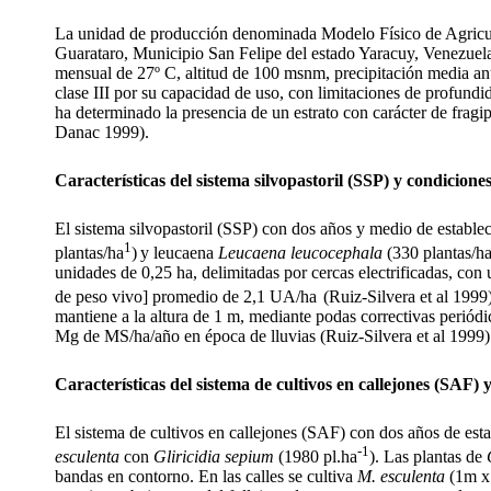
La unidad de producción denominada Modelo Físico de Agricultu
Guarataro, Municipio San Felipe del estado Yaracuy, Venezuel
mensual de 27º C, altitud de 100 msnm, precipitación media a
clase III por su capacidad de uso, con limitaciones de profund
ha determinado la presencia de un estrato con carácter de frag
Danac 1999).
Características del sistema silvopastoril (SSP) y condicion
El sistema silvopastoril (SSP) con dos años y medio de establec
1
plantas/ha
)
y leucaena
Leucaena leucocephala
(330 plantas/ha
unidades de 0,25 ha, delimitadas por cercas electrificadas, c
de peso vivo] promedio de 2,1 UA/ha
(Ruiz-Silvera et al 1999
mantiene a la altura de 1 m, mediante podas correctivas periód
Mg de MS/ha/año en época de lluvias (Ruiz-Silvera
et al
1999)
Características del sistema de cultivos en callejones (SAF)
El sistema de cultivos en callejones (SAF) con dos años de es
-1
esculenta
con
Gliricidia sepium
(1980 pl.ha
). Las plantas de
bandas en contorno. En las calles se cultiva
M. esculenta
(1m x