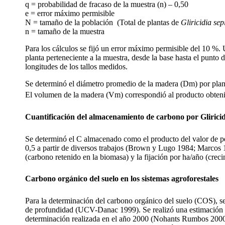
q = probabilidad de fracaso de la muestra (n) – 0,50
e = error máximo permisible
N = tamaño de la población
(Total de plantas de
Gliricidia se
n = tamaño de la muestra
Para los cálculos se fijó un error máximo permisible del 10 %. U
planta perteneciente a la muestra, desde la base hasta el punto
longitudes de los tallos medidos.
Se determinó el diámetro promedio de la madera (Dm) por planta, 
El volumen de la madera (Vm) correspondió al producto obte
Cuantificación del almacenamiento de carbono por Gliric
Se determinó el C almacenado como el producto del valor de pes
0,5 a partir de diversos trabajos (Brown y Lugo 1984; Marc
(carbono retenido en la biomasa) y la fijación por ha/año (cre
Carbono orgánico del suelo en los sistemas agroforestales
Para la determinación del carbono orgánico del suelo (COS), se 
de profundidad (UCV-Danac 1999). Se realizó una estimación de
determinación realizada en el año 2000 (Nohants Rumbos 2000, d