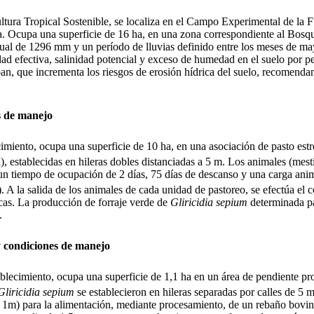
ra Tropical Sostenible, se localiza en el Campo Experimental de la Fu
a. Ocupa una superficie de 16 ha, en una zona correspondiente al Bosq
nual de 1296 mm y un período de lluvias definido entre los meses de m
idad efectiva, salinidad potencial y exceso de humedad en el suelo por 
ipan, que incrementa los riesgos de erosión hídrica del suelo, recomen
es de manejo
imiento, ocupa una superficie de 10 ha, en una asociación de pasto estr
), establecidas en hileras dobles distanciadas a 5 m. Los animales (mest
on un tiempo de ocupación de 2 días, 75 días de descanso y una carga a
). A la salida de los animales de cada unidad de pastoreo, se efectúa e
icas. La producción de forraje verde de
Gliricidia sepium
determinada p
.
 y condiciones de manejo
tablecimiento, ocupa una superficie de 1,1 ha en un área de pendiente 
Gliricidia sepium
se establecieron en hileras separadas por calles de 5 m
 1m) para la alimentación, mediante procesamiento, de un rebaño bovin