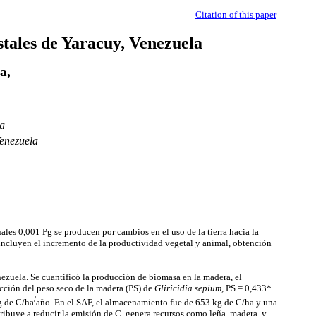
Citation of this paper
stales de Yaracuy, Venezuela
la,
a
enezuela
les 0,001 Pg se producen por cambios en el uso de la tierra hacia la
, incluyen el incremento de la productividad vegetal y animal, obtención
nezuela. Se cuantificó la producción de biomasa en la madera, el
icción del peso seco de la madera (PS) de
Gliricidia sepium
, PS = 0,433*
/
g de C/ha
año. En el SAF, el almacenamiento fue de 653 kg de C/ha y una
tribuye a reducir la emisión de C, genera recursos como leña, madera, y