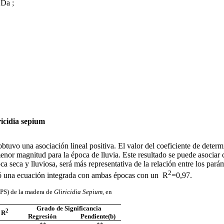
 Da ;
ricidia sepium
obtuvo una asociación lineal positiva. El valor del coeficiente de deter
menor magnitud para la época de lluvia. Este resultado se puede asocia
 seca y lluviosa, será más representativa de la relación entre los parám
2
nió una ecuación integrada con ambas épocas con un
R
=0,97.
(PS) de la madera de
Gliricidia Sepium
,
en
Grado de Significancia
2
 R
Regresión
Pendiente(b)