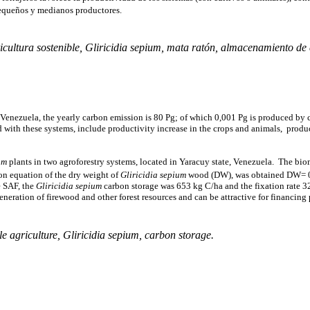
 pequeños y medianos productores.
icultura sostenible,
Gliricidia sepium
, mata ratón, almacenamiento de
 Venezuela, the yearly carbon emission is 80 Pg; of which 0,001 Pg is produced by c
ted with these systems, include productivity increase in the crops and animals, produ
um
plants in two agroforestry systems, located in Yaracuy state, Venezuela. The bi
ion equation of the dry weight of
Gliricidia sepium
wood (DW), was obtained DW= 0
e SAF, the
Gliricidia sepium
carbon storage was 653 kg C/ha and the fixation rate 32
neration of firewood and other forest resources and can be attractive for financing
le agriculture,
Gliricidia sepium
, carbon storage.