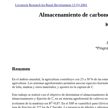
Livestock Research for Rural Development 13 (5) 2001
Almacenamiento de carbon
K
I
*
Progra
Resumen
En el ámbito mundial, la agricultura contribuye con 25 a 30 % de las emis
agricultura. Los sistemas agroforestales permiten asociar especies foresta
de leña, madera y otros materiales, y aportes en la captura de C.
Este trabajo se realizó con el objetivo de determinar el almacenamiento 
almacenamiento y fijación de C, en un sistema agroforestal de cultivos en
2
(volumen de la madera) con R
=0,97. En el SSP se cuantificó para
Gliric
tasa de fijación de 327 kg de C/ha/año. La presencia de árboles y arbustos