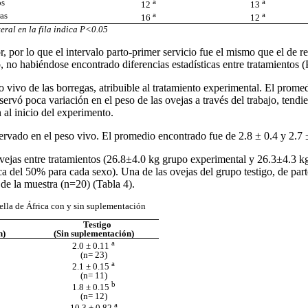
os
a
a
12
13
as
a
a
16
12
teral en la fila indica P<0.05
 por lo que el intervalo parto-primer servicio fue el mismo que el de re
 no habiéndose encontrado diferencias estadísticas entre tratamientos 
 vivo de las borregas, atribuible al tratamiento experimental. El prome
bservó poca variación en el peso de las ovejas a través del trabajo, tend
al inicio del experimento.
rvado en el peso vivo. El promedio encontrado fue de 2.8 ± 0.4 y 2.7 
vejas entre tratamientos (26.8
±
4.0 kg grupo experimental y 26.3
±
4.3 k
a del 50% para cada sexo). Una de las ovejas del grupo testigo, de part
de la muestra (n=20) (Tabla 4).
rella de África con y sin suplementación
Testigo
n)
(Sin suplementación)
a
2.0
±
0.11
(n= 23)
a
2.1
±
0.15
(n= 11)
b
1.8
±
0.15
(n= 12)
a
10.3
±
0.82