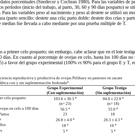
a datos porcentuales (Snedecor y Cochran 1980). Para las variables de p
s períodos (inicio del trabajo, al parto, 30, 60 y 90 días posparto) se u
Para las variables peso al nacimiento y peso al destete se utilizó un mo
nza (parto sencillo: destete una cría; parto doble: destete dos crías y pa
e medias fue llevada a cabo mediante por una prueba múltiple de T.
s a primer celo posparto; sin embargo, cabe aclarar que en el lote testi
días. En cuanto al porcentaje de ovejas en celo, hasta los 100 días no f
.05) a favor del grupo experimental (100%
vs
90% para el grupo E y T, re
iciencia reproductiva y productiva de ovejas Pelibuey en pastoreo en zacate
África con y sin suplementación fosforada*.
Grupo Experimental
Grupo Testigo
(Con suplementación)
(Sin suplementación)
er celo posparto
a
a
103.6
±
30.3
94.0
±
22.9
(n= 23)
(n= 18)
vejas en celo a 100 días
a
a
56.5
55.0
Partos
23
18
o
a
a
26.8
±
4.0
26.3
±
4.3
llos
a
a
18
16
es
a
a
5
5