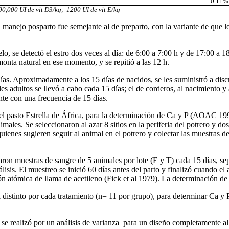
0.11%
00,000 UI de vit D3/kg;
1200 UI de vit E/kg
l manejo posparto fue semejante al de preparto, con la variante de que l
celo, se detectó el estro dos veces al día: de 6:00 a 7:00 h y de 17:00 a 
 monta natural en ese momento, y se repitió a las 12 h.
 días. Aproximadamente a los 15 días de nacidos, se les suministró a d
es adultos se llevó a cabo cada 15 días; el de corderos, al nacimiento 
ente con una frecuencia de 15 días.
del pasto Estrella de África, para la determinación de Ca y P (AOAC 199
nimales. Se seleccionaron al azar 8 sitios en la periferia del potrero y d
uienes sugieren seguir al animal en el potrero y colectar las muestras 
aron muestras de sangre de 5 animales por lote (E y T) cada 15 días, sep
álisis. El muestreo se inició 60 días antes del parto y finalizó cuando 
n atómica de llama de acetileno (Fick et al 1979). La determinación de 
 distinto por cada tratamiento (n= 11 por grupo), para determinar Ca y 
 se realizó por un análisis de varianza
para un diseño completamente al 