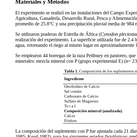
Materiales y Métodos
El experimento se realizó en las instalaciones del Campo Exper
Agricultura, Ganadería, Desarrollo Rural, Pesca y Alimentació
promedio de 25.8
°
C y una precipitación pluvial media de 984
Se utilizaron praderas de Estrella de África (
Cynodon plectosta
realización del experimento. La superficie utilizada fue de 2.
agua, retornando el riego al mismo lugar en aproximadamente 
Se emplearon 44 borregas de la raza Pelibuey en pastoreo, que
minerales: mezcla mineral con P (grupo experimental E) (n= 23)
Tabla 1.
Composición de los suplementos min
Ingrediente
Ortofosfato de Calcio
Sal común
Carbonato de Calcio
Sulfato de Magnesio
To t a l
Composición mineral (analizada)
Calcio
Fósforo
La composición del suplemento con P fue ajustada cada 21 días
1985; Kearl 1982), para los siguientes estados fisiológicos: pre