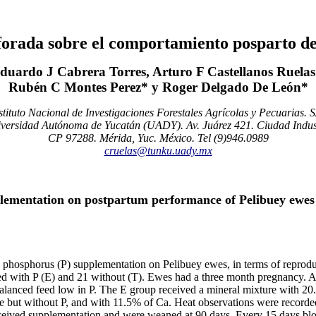
forada sobre el comportamiento posparto de
duardo J Cabrera Torres, Arturo F Castellanos Ruelas
Rubén C Montes Perez* y Roger Delgado De León*
tituto Nacional de Investigaciones Forestales Agrícolas y Pecuarias
versidad Autónoma de Yucatán (UADY). Av. Juárez 421. Ciudad Indust
CP 97288. Mérida, Yuc. México. Tel (9)946.0989
cruelas@tunku.uady.mx
plementation on postpartum performance of Pelibuey ewes 
he phosphorus (P) supplementation on Pelibuey ewes, in terms of reprod
d with P (E) and 21 without (T). Ewes had a three month pregnancy. Al
balanced feed low in P. The E group received a mineral mixture with 2
 but without P, and with 11.5% of Ca. Heat observations were recorded
ceived supplementation and were weaned at 90 days. Every 15 days blo