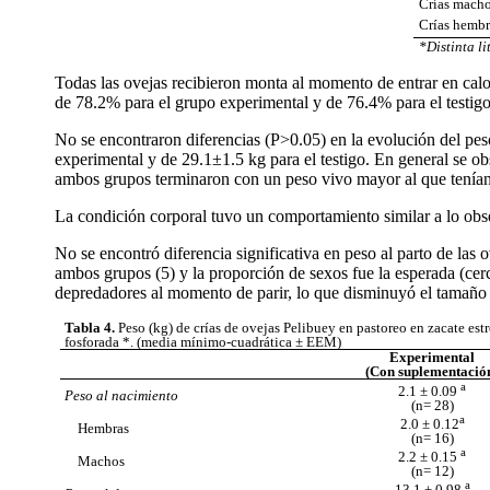
Crías mach
Crías hembr
*Distinta li
Todas las ovejas recibieron monta al momento de entrar en calor,
de 78.2% para el grupo experimental y de 76.4% para el testigo,
No se encontraron diferencias (P>0.05) en la evolución del peso
experimental y de 29.1
±
1.5 kg para el testigo. En general se o
ambos grupos terminaron con un peso vivo mayor al que tenían 
La condición corporal tuvo un comportamiento similar a lo obse
No se encontró diferencia significativa en peso al parto de las o
ambos grupos (5) y la proporción de sexos fue la esperada (cerc
depredadores al momento de parir, lo que disminuyó el tamaño 
Tabla 4.
Peso (kg) de crías de ovejas Pelibuey en pastoreo en zacate est
fosforada *. (media mínimo-cuadrática
±
EEM)
Experimental
(Con suplementació
a
2.1
±
0.09
Peso al nacimiento
(n= 28)
a
2.0
±
0.12
Hembras
(n= 16)
a
2.2
±
0.15
Machos
(n= 12)
a
13.1
±
0.98