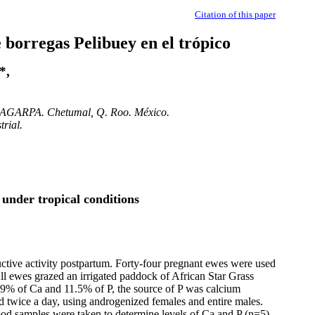
Citation of this paper
 borregas Pelibuey en el trópico
*,
. SAGARPA. Chetumal, Q. Roo. México.
rial.
under tropical conditions
uctive activity postpartum. Forty-four pregnant ewes were used
l ewes grazed an irrigated paddock of African Star Grass
0.9% of Ca and 11.5% of P, the source of P was calcium
 twice a day, using androgenized females and entire males.
od samples were taken to determine levels of Ca and P (n=5).