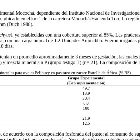
imental Mocochá, dependiente del Instituto Nacional de Investigaciones 
n, ubicado en el km 1 de la carretera Mocochá-Hacienda Too. La región
 mm (Duch 1988).
chyus
), ya establecidas con una cobertura superior al 85%. Las praderas 
4 ha, con una carga animal de 1.2 Unidades Animal/ha. Fueron irrigadas
10 días.
 tenían en promedio aproximadamente 3 meses de gestación, las cuales 
 y mezcla mineral sin P (grupo testigo T) (n= 21). La composición de l
erales para ovejas Pelibuey en pastoreo en zacate Estrella de África. (% BS)
Grupo Experimental
(Con suplementación)
49.7
13.9
30.4
6.0
100
21.9
12.5
, de acuerdo con la composición fosforada del pasto; al consumo de su
ñez tardía y lactancia con dos crías. Se estableció como objetivo suplem