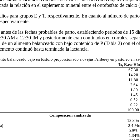
icada la relación en el suplemento mineral entre el ortofosfato de calcio
años para grupos E y T, respectivamente. En cuanto al número de partos
respectivamente.
antes de las fechas probables de parto, estableciendo períodos de 15 dí
:30 AM a 12:30 IM y posteriormente eran confinados en corrales, separa
a de un alimento balanceado con bajo contenido de P (Tabla 2) con el o
plemento continuó hasta terminada la lactancia.
to balanceado bajo en fósforo proporcionado a ovejas Pelibuey en pastoreo en zaca
%, Base Hú
67.30
14.20
11.80
2.64
1.89
1.45
0.52
0.22
100.00
Composición analizada
13.3 %
a)
2.4 Mc
5.9%
1.34%