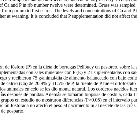
 of Ca and P in rib number twelve were determined. Grass was sampled e
 from partum to first estrus. The levels and concentrations of Ca and P
ther at weaning. It is concluded that P supplementation did not affect t
ón de fósforo (P) en la dieta de borregas Pelibuey en pastoreo, sobre la
uplementadas con sales minerales con P (E) y 21 suplementadas con sale
riego y recibieron 75 g/animal/día de alimento balanceado con bajo cont
 de calcio (Ca) de 20.9% y 11.5% de P, la fuente de P fue el ortofosfat
los animales en celo se les dio monta natural. Los corderos nacidos fu
ías después de paridas. Además se tomaron biopsias de costilla, cada 15
 grupos en estudio no mostraron diferencias (P>0.05) en el intervalo pa
ón fosforada no afectó el peso al nacimiento ni al destete de las crías
 de posparto.