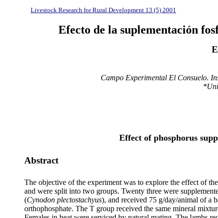
Livestock Research for Rural Development 13 (5) 2001
Efecto de la suplementación fos
E
Campo Experimental El Consuelo. Ins
*Uni
Effect of phosphorus sup
Abstract
The objective of the experiment was to explore the effect of t
and were split into two groups. Twenty three were supplemente
(
Cynodon plectostachyus
), and received 75 g/day/animal of a 
orthophosphate. The T group received the same mineral mixture
Females in heat were serviced by natural mating. The lambs re