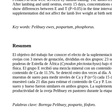
After lambing and until oestrus, every 15 days, concentrations
show differences between E and T (P>0.05) in the time interval
supplementation did not affect the lamb live weight at birth nei
Key words: Pelibuey ewes, pospartum, phosphorus.
Resumen
El objetivo del trabajo fue conocer el efecto de la suplementaci
ovejas con 3 meses de gestación, divididas en dos grupos: 23 s
praderas de Estrella de África (
Cynodon plectostachyus
) bajo 
física. El grupo E recibió una mezcla mineral con un contenido
contenido de Ca de 11.5%. Se detectó estro dos veces al día. A 
muestras de suero para medir niveles de Ca y P (n=5) cada 15 d
muestreó cada 21 días para estimar el contenido de Ca y P. Los
suero y hueso fueron similares en ambos grupos. La suplementaci
productividad de la oveja Pelibuey en pastoreo durante la etapa
Palabras clave: Borrega Pelibuey, posparto, fósforo.