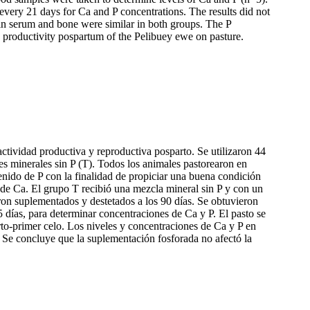
very 21 days for Ca and P concentrations. The results did not
 in serum and bone were similar in both groups. The P
he productivity pospartum of the Pelibuey ewe on pasture.
 actividad productiva y reproductiva posparto. Se utilizaron 44
s minerales sin P (T). Todos los animales pastorearon en
enido de P con la finalidad de propiciar una buena condición
o de Ca. El grupo T recibió una mezcla mineral sin P y con un
eron suplementados y destetados a los 90 días. Se obtuvieron
 días, para determinar concentraciones de Ca y P. El pasto se
rto-primer celo. Los niveles y concentraciones de Ca y P en
. Se concluye que la suplementación fosforada no afectó la