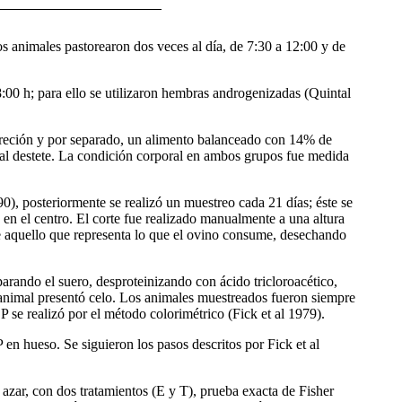
os animales pastorearon dos veces al día, de 7:30 a 12:00 y de
18:00 h; para ello se utilizaron hembras androgenizadas (Quintal
iscreción y por separado, un alimento balanceado con 14% de
y al destete. La condición corporal en ambos grupos fue medida
0), posteriormente se realizó un muestreo cada 21 días; éste se
os en el centro. El corte fue realizado manualmente a una altura
de aquello que representa lo que el ovino consume, desechando
arando el suero, desproteinizando con ácido tricloroacético,
el animal presentó celo. Los animales muestreados fueron siempre
P se realizó por el método colorimétrico (Fick et al 1979).
P en hueso. Se siguieron los pasos descritos por Fick
et al
azar, con dos tratamientos (E y T), prueba exacta de Fisher