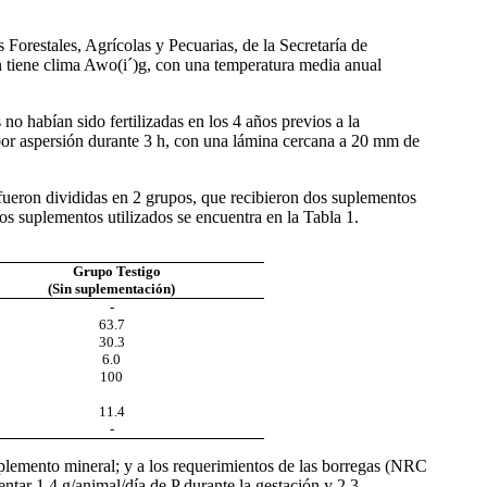
Forestales, Agrícolas y Pecuarias, de la Secretaría de
 tiene clima Awo(i´)g, con una temperatura media anual
no habían sido fertilizadas en los 4 años previos a la
 por aspersión durante 3 h, con una lámina cercana a 20 mm de
fueron divididas en 2 grupos, que recibieron dos suplementos
os suplementos utilizados se encuentra en la Tabla 1.
Grupo Testigo
(Sin suplementación)
-
63.7
30.3
6.0
100
11.4
-
plemento mineral; y a los requerimientos de las borregas (NRC
entar 1.4 g/animal/día de P durante la gestación y 2.3