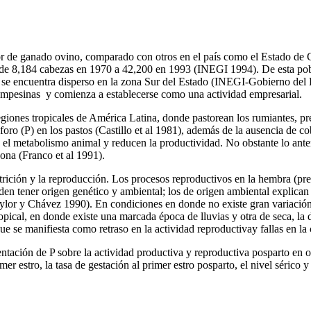
or de ganado ovino, comparado con otros en el país como el Estado de 
ó de 8,184 cabezas en 1970 a 42,200 en 1993 (INEGI 1994). De esta pob
o se encuentra disperso en la zona Sur del Estado (INEGI-Gobierno del 
ampesinas
y comienza a establecerse como una actividad empresarial.
regiones tropicales de América Latina, donde pastorean los rumiantes, p
oro (P) en los pastos (Castillo et al 1981), además de la ausencia de cob
 el metabolismo animal y reducen la productividad. No obstante lo anter
 zona (Franco et al 1991).
utrición y la reproducción. Los procesos reproductivos en la hembra (pre
den tener origen genético y ambiental; los de origen ambiental explican
lor y Chávez 1990). En condiciones en donde no existe gran variación 
ical, en donde existe una marcada época de lluvias y otra de seca, la di
que se manifiesta como retraso en la actividad reproductivay fallas en 
mentación de P sobre la actividad productiva y reproductiva posparto en 
mer estro, la tasa de gestación al primer estro posparto, el nivel sérico y