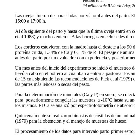
Fósforo total
*4 millones de IU de vit A/kg; 2
Las ovejas fueron desparasitadas por vía oral antes del parto. E
15:00 a 17:00 h.
Al día siguiente del parto y hasta que la última oveja entró en 
et al 1988) y machos enteros. A las borregas en celo se les dio
Los corderos estuvieron con la madre hasta el destete a los 90
proteína cruda, 1.34% de Ca y 0.11% de P.
El pesaje de animal
antes del parto por un evaluador con experiencia y posteriorm
Un mes antes del inicio del experimento se inició el muestreo 
llevó a cabo en el potrero al cual iban a entrar a pastorear los a
de 15 cm, siguiendo las recomendaciones de Fick et al (1979) q
las partes más leñosas o secas del pasto.
Para la determinación de minerales (Ca y P) en suero, se colect
para
posteriormente congelar las muestras
a -10
°
C hasta su an
los mismos. El Ca se analizó por espectrofotometría de absorció
Quincenalmente se realizaron biopsias de costillas de un animal
(1979)
para la obtención y el manejo de muestras de hueso.
El procesamiento de los datos para intervalo parto-primer estro,