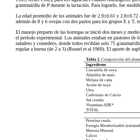
g/animal/día de P durante la lactación. Para lograrlo, fue modif
La edad promedio de los animales fue de 2.9
±
0.61 y 2.8
±
0.72 
además de 8 y 6 ovejas con dos partos para los grupos E y T, 
El manejo preparto de las borregas se inició dos meses y medio 
el período experimental. Los animales estaban en pastoreo de 6
saladero y comedero, donde todos recibían solo 75 g/animal/dí
regular a buena (de 2 a 3) (Russel et al 1969). El aporte de su
Tabla 2.
Composición del alimen
Ingrediente
Cascarilla de soya
Almidón de maíz
Melaza de caña
Aceite de soya
Urea
Carbonato de Calcio
Sal común
Vitaminas ADE*
TOTAL
Proteína cruda
Energía Metabolizable (estimad
Materia Mineral
Calcio